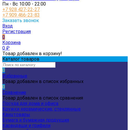
Пн - Вс 10:00 - 22:00
+7 928 427-22-27
+7 909 466-23-83
Заказать звонок
Вход
Регистрация
0
Корзина
0
₽
Товар добавлен в корзину!
Каталог товаров
0
Избранные
Товар добавлен в список избранных
0
Сравнение
Товар добавлен в список сравнения
Посуда для дома и офиса
Кружки керамические, стеклянные
Канцтовары
Бумага и бумажная продукция
Карандаши и грифели