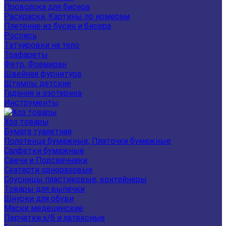
Проволока для бисера
Раскраски, Картины по номерам
Плетение из бусин и бисера
Роспись
Татуировки на тело
Трафареты
Фетр, Фоамиран
Швейная фурнитура
Штампы детские
Гадания и эзотерика
Инструменты
Хоз товары
Бумага туалетная
Полотенца бумажные, Платочки бумажные
Салфетки бумажные
Свечи и Подсвечники
Скатерти одноразовые
Соусницы пластиковые, контейнеры
Товары для выпечки
Шнурки для обуви
Маски медецинские
Перчатки х/б и латексные