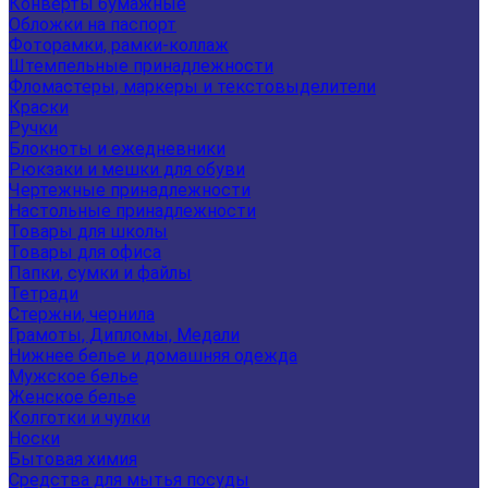
Конверты бумажные
Обложки на паспорт
Фоторамки, рамки-коллаж
Штемпельные принадлежности
Фломастеры, маркеры и текстовыделители
Краски
Ручки
Блокноты и ежедневники
Рюкзаки и мешки для обуви
Чертежные принадлежности
Настольные принадлежности
Товары для школы
Товары для офиса
Папки, сумки и файлы
Тетради
Стержни, чернила
Грамоты, Дипломы, Медали
Нижнее белье и домашняя одежда
Мужское белье
Женское белье
Колготки и чулки
Носки
Бытовая химия
Средства для мытья посуды