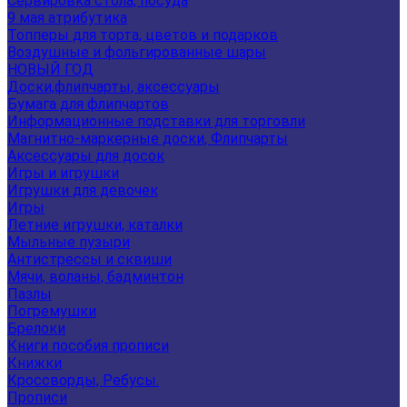
Сервировка стола, посуда
9 мая атрибутика
Топперы для торта, цветов и подарков
Воздушные и фольгированные шары
НОВЫЙ ГОД
Доски,флипчарты, аксессуары
Бумага для флипчартов
Информационные подставки для торговли
Магнитно-маркерные доски, Флипчарты
Аксессуары для досок
Игры и игрушки
Игрушки для девочек
Игры
Летние игрушки, каталки
Мыльные пузыри
Антистрессы и сквиши
Мячи, воланы, бадминтон
Пазлы
Погремушки
Брелоки
Книги пособия прописи
Книжки
Кроссворды, Ребусы.
Прописи