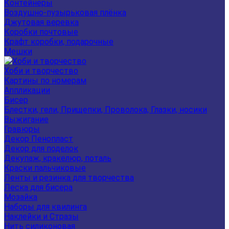
Контейнеры
Воздушно-пузырьковая плёнка
Джутовая веревка
Коробки почтовые
Крафт коробки, подарочные
Мешки
Хоби и творчество
Картины по номерам
Аппликации
Бисер
Блестки, гели, Прищепки, Проволока, Глазки, носики
Выжигание
Гравюры
Декор Пенопласт
Декор для поделок
Декупаж, кракелюр, поталь
Краски пальчиковые
Ленты и резинка для творчества
Леска для бисера
Мозайка
Наборы для квилинга
Наклейки и Стразы
Нить силиконовая