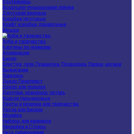
Контейнеры
Воздушно-пузырьковая плёнка
Джутовая веревка
Коробки почтовые
Крафт коробки, подарочные
Мешки
Хоби и творчество
Картины по номерам
Аппликации
Бисер
Блестки, гели, Прищепки, Проволока, Глазки, носики
Выжигание
Гравюры
Декор Пенопласт
Декор для поделок
Декупаж, кракелюр, поталь
Краски пальчиковые
Ленты и резинка для творчества
Леска для бисера
Мозайка
Наборы для квилинга
Наклейки и Стразы
Нить силиконовая