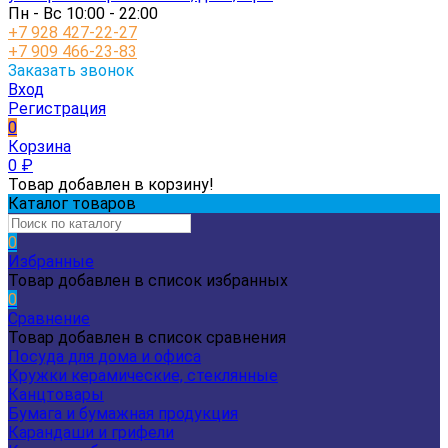
Пн - Вс 10:00 - 22:00
+7 928 427-22-27
+7 909 466-23-83
Заказать звонок
Вход
Регистрация
0
Корзина
0
₽
Товар добавлен в корзину!
Каталог товаров
0
Избранные
Товар добавлен в список избранных
0
Сравнение
Товар добавлен в список сравнения
Посуда для дома и офиса
Кружки керамические, стеклянные
Канцтовары
Бумага и бумажная продукция
Карандаши и грифели