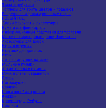
Сервировка стола, посуда
9 мая атрибутика
Топперы для торта, цветов и подарков
Воздушные и фольгированные шары
НОВЫЙ ГОД
Доски,флипчарты, аксессуары
Бумага для флипчартов
Информационные подставки для торговли
Магнитно-маркерные доски, Флипчарты
Аксессуары для досок
Игры и игрушки
Игрушки для девочек
Игры
Летние игрушки, каталки
Мыльные пузыри
Антистрессы и сквиши
Мячи, воланы, бадминтон
Пазлы
Погремушки
Брелоки
Книги пособия прописи
Книжки
Кроссворды, Ребусы.
Прописи