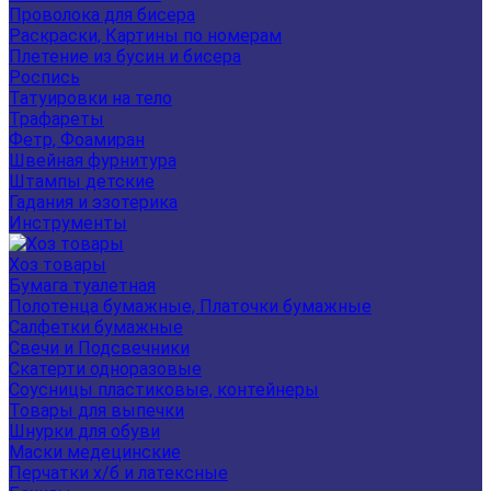
Проволока для бисера
Раскраски, Картины по номерам
Плетение из бусин и бисера
Роспись
Татуировки на тело
Трафареты
Фетр, Фоамиран
Швейная фурнитура
Штампы детские
Гадания и эзотерика
Инструменты
Хоз товары
Бумага туалетная
Полотенца бумажные, Платочки бумажные
Салфетки бумажные
Свечи и Подсвечники
Скатерти одноразовые
Соусницы пластиковые, контейнеры
Товары для выпечки
Шнурки для обуви
Маски медецинские
Перчатки х/б и латексные