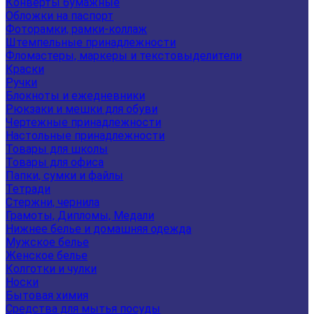
Конверты бумажные
Обложки на паспорт
Фоторамки, рамки-коллаж
Штемпельные принадлежности
Фломастеры, маркеры и текстовыделители
Краски
Ручки
Блокноты и ежедневники
Рюкзаки и мешки для обуви
Чертежные принадлежности
Настольные принадлежности
Товары для школы
Товары для офиса
Папки, сумки и файлы
Тетради
Стержни, чернила
Грамоты, Дипломы, Медали
Нижнее белье и домашняя одежда
Мужское белье
Женское белье
Колготки и чулки
Носки
Бытовая химия
Средства для мытья посуды