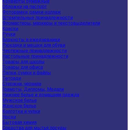
Конверты бумажные
Обложки на паспорт
Фоторамки, рамки-коллаж
Штемпельные принадлежности
Фломастеры, маркеры и текстовыделители
Краски
Ручки
Блокноты и ежедневники
Рюкзаки и мешки для обуви
Чертежные принадлежности
Настольные принадлежности
Товары для школы
Товары для офиса
Папки, сумки и файлы
Тетради
Стержни, чернила
Грамоты, Дипломы, Медали
Нижнее белье и домашняя одежда
Мужское белье
Женское белье
Колготки и чулки
Носки
Бытовая химия
Средства для мытья посуды