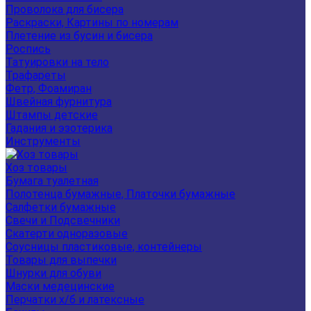
Проволока для бисера
Раскраски, Картины по номерам
Плетение из бусин и бисера
Роспись
Татуировки на тело
Трафареты
Фетр, Фоамиран
Швейная фурнитура
Штампы детские
Гадания и эзотерика
Инструменты
Хоз товары
Бумага туалетная
Полотенца бумажные, Платочки бумажные
Салфетки бумажные
Свечи и Подсвечники
Скатерти одноразовые
Соусницы пластиковые, контейнеры
Товары для выпечки
Шнурки для обуви
Маски медецинские
Перчатки х/б и латексные