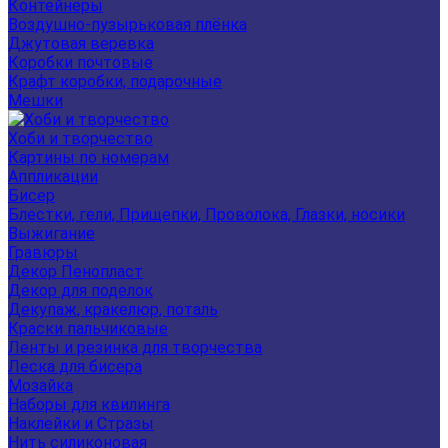
Контейнеры
Воздушно-пузырьковая плёнка
Джутовая веревка
Коробки почтовые
Крафт коробки, подарочные
Мешки
Хоби и творчество
Картины по номерам
Аппликации
Бисер
Блестки, гели, Прищепки, Проволока, Глазки, носики
Выжигание
Гравюры
Декор Пенопласт
Декор для поделок
Декупаж, кракелюр, поталь
Краски пальчиковые
Ленты и резинка для творчества
Леска для бисера
Мозайка
Наборы для квилинга
Наклейки и Стразы
Нить силиконовая