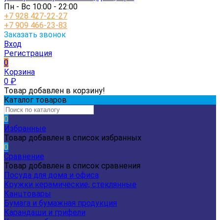
Пн - Вс 10:00 - 22:00
+7 928 427-22-27
+7 909 466-23-83
Заказать звонок
Вход
Регистрация
0
Корзина
0
₽
Товар добавлен в корзину!
Каталог товаров
0
Избранные
Товар добавлен в список избранных
0
Сравнение
Товар добавлен в список сравнения
Посуда для дома и офиса
Кружки керамические, стеклянные
Канцтовары
Бумага и бумажная продукция
Карандаши и грифели