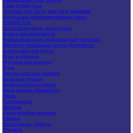
Сервировка стола, посуда
9 мая атрибутика
Топперы для торта, цветов и подарков
Воздушные и фольгированные шары
НОВЫЙ ГОД
Доски,флипчарты, аксессуары
Бумага для флипчартов
Информационные подставки для торговли
Магнитно-маркерные доски, Флипчарты
Аксессуары для досок
Игры и игрушки
Игрушки для девочек
Игры
Летние игрушки, каталки
Мыльные пузыри
Антистрессы и сквиши
Мячи, воланы, бадминтон
Пазлы
Погремушки
Брелоки
Книги пособия прописи
Книжки
Кроссворды, Ребусы.
Прописи