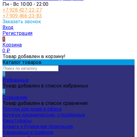
Пн - Вс 10:00 - 22:00
+7 928 427-22-27
+7 909 466-23-83
Заказать звонок
Вход
Регистрация
0
Корзина
0
₽
Товар добавлен в корзину!
Каталог товаров
0
Избранные
Товар добавлен в список избранных
0
Сравнение
Товар добавлен в список сравнения
Посуда для дома и офиса
Кружки керамические, стеклянные
Канцтовары
Бумага и бумажная продукция
Карандаши и грифели