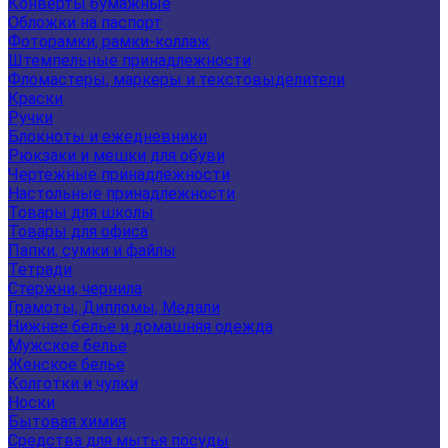
Конверты бумажные
Обложки на паспорт
Фоторамки, рамки-коллаж
Штемпельные принадлежности
Фломастеры, маркеры и текстовыделители
Краски
Ручки
Блокноты и ежедневники
Рюкзаки и мешки для обуви
Чертежные принадлежности
Настольные принадлежности
Товары для школы
Товары для офиса
Папки, сумки и файлы
Тетради
Стержни, чернила
Грамоты, Дипломы, Медали
Нижнее белье и домашняя одежда
Мужское белье
Женское белье
Колготки и чулки
Носки
Бытовая химия
Средства для мытья посуды