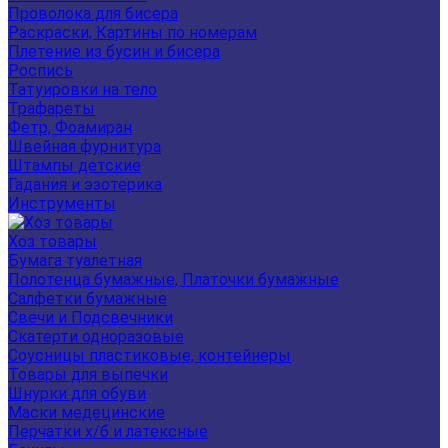
Проволока для бисера
Раскраски, Картины по номерам
Плетение из бусин и бисера
Роспись
Татуировки на тело
Трафареты
Фетр, Фоамиран
Швейная фурнитура
Штампы детские
Гадания и эзотерика
Инструменты
Хоз товары
Бумага туалетная
Полотенца бумажные, Платочки бумажные
Салфетки бумажные
Свечи и Подсвечники
Скатерти одноразовые
Соусницы пластиковые, контейнеры
Товары для выпечки
Шнурки для обуви
Маски медецинские
Перчатки х/б и латексные