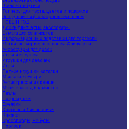
Сервировка стола, посуда
9 мая атрибутика
Топперы для торта, цветов и подарков
Воздушные и фольгированные шары
НОВЫЙ ГОД
Доски,флипчарты, аксессуары
Бумага для флипчартов
Информационные подставки для торговли
Магнитно-маркерные доски, Флипчарты
Аксессуары для досок
Игры и игрушки
Игрушки для девочек
Игры
Летние игрушки, каталки
Мыльные пузыри
Антистрессы и сквиши
Мячи, воланы, бадминтон
Пазлы
Погремушки
Брелоки
Книги пособия прописи
Книжки
Кроссворды, Ребусы.
Прописи