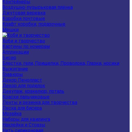
Контейнеры
Воздушно-пузырьковая плёнка
Джутовая веревка
Коробки почтовые
Крафт коробки, подарочные
Мешки
Хоби и творчество
Картины по номерам
Аппликации
Бисер
Блестки, гели, Прищепки, Проволока, Глазки, носики
Выжигание
Гравюры
Декор Пенопласт
Декор для поделок
Декупаж, кракелюр, поталь
Краски пальчиковые
Ленты и резинка для творчества
Леска для бисера
Мозайка
Наборы для квилинга
Наклейки и Стразы
Нить силиконовая