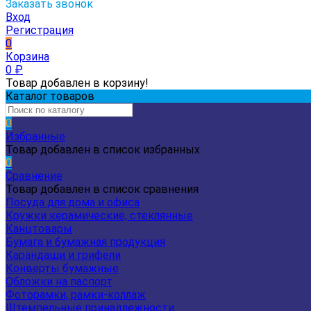
Заказать звонок
Вход
Регистрация
0
Корзина
0
₽
Товар добавлен в корзину!
Каталог товаров
0
Избранные
Товар добавлен в список избранных
0
Сравнение
Товар добавлен в список сравнения
Посуда для дома и офиса
Кружки керамические, стеклянные
Канцтовары
Бумага и бумажная продукция
Карандаши и грифели
Конверты бумажные
Обложки на паспорт
Фоторамки, рамки-коллаж
Штемпельные принадлежности