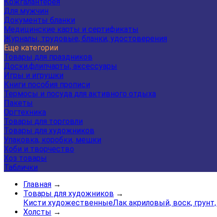
Кожгалантерея
Для мужчин
Документы бланки
Медицинские карты и сертификаты
Журналы, трудовые, бланки, удостоверения
Еще категории
Товары для праздников
Доски,флипчарты, аксессуары
Игры и игрушки
Книги пособия прописи
Термосы и посуда для активного отдыха
Пакеты
Оргтехника
Товары для торговли
Товары для художников
Упаковка, коробки, мешки
Хоби и творчество
Хоз товары
Таблички
Главная
→
Товары для художников
→
Кисти художественные
Лак акриловый, воск, грунт
Холсты
→