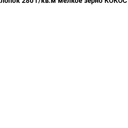
хлопок 280 г/кв.м мелкое зерно КОКО