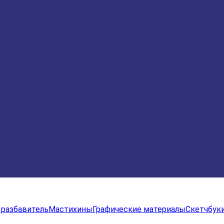
, разбавитель
Мастихины
Графические материалы
Скетчбук