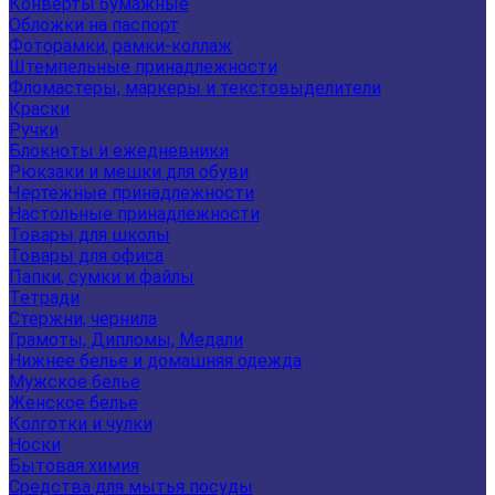
Конверты бумажные
Обложки на паспорт
Фоторамки, рамки-коллаж
Штемпельные принадлежности
Фломастеры, маркеры и текстовыделители
Краски
Ручки
Блокноты и ежедневники
Рюкзаки и мешки для обуви
Чертежные принадлежности
Настольные принадлежности
Товары для школы
Товары для офиса
Папки, сумки и файлы
Тетради
Стержни, чернила
Грамоты, Дипломы, Медали
Нижнее белье и домашняя одежда
Мужское белье
Женское белье
Колготки и чулки
Носки
Бытовая химия
Средства для мытья посуды