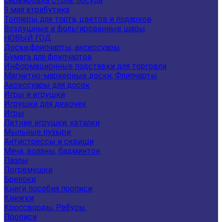
Сервировка стола, посуда
9 мая атрибутика
Топперы для торта, цветов и подарков
Воздушные и фольгированные шары
НОВЫЙ ГОД
Доски,флипчарты, аксессуары
Бумага для флипчартов
Информационные подставки для торговли
Магнитно-маркерные доски, Флипчарты
Аксессуары для досок
Игры и игрушки
Игрушки для девочек
Игры
Летние игрушки, каталки
Мыльные пузыри
Антистрессы и сквиши
Мячи, воланы, бадминтон
Пазлы
Погремушки
Брелоки
Книги пособия прописи
Книжки
Кроссворды, Ребусы.
Прописи