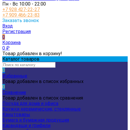
Пн - Вс 10:00 - 22:00
+7 928 427-22-27
+7 909 466-23-83
Заказать звонок
Вход
Регистрация
0
Корзина
0
₽
Товар добавлен в корзину!
Каталог товаров
0
Избранные
Товар добавлен в список избранных
0
Сравнение
Товар добавлен в список сравнения
Посуда для дома и офиса
Кружки керамические, стеклянные
Канцтовары
Бумага и бумажная продукция
Карандаши и грифели