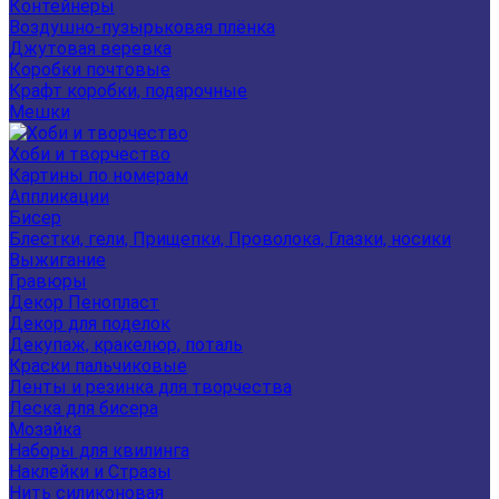
Контейнеры
Воздушно-пузырьковая плёнка
Джутовая веревка
Коробки почтовые
Крафт коробки, подарочные
Мешки
Хоби и творчество
Картины по номерам
Аппликации
Бисер
Блестки, гели, Прищепки, Проволока, Глазки, носики
Выжигание
Гравюры
Декор Пенопласт
Декор для поделок
Декупаж, кракелюр, поталь
Краски пальчиковые
Ленты и резинка для творчества
Леска для бисера
Мозайка
Наборы для квилинга
Наклейки и Стразы
Нить силиконовая