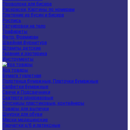
Проволока для бисера
Раскраски, Картины по номерам
Плетение из бусин и бисера
Роспись
Татуировки на тело
Трафареты
Фетр, Фоамиран
Швейная фурнитура
Штампы детские
Гадания и эзотерика
Инструменты
Хоз товары
Бумага туалетная
Полотенца бумажные, Платочки бумажные
Салфетки бумажные
Свечи и Подсвечники
Скатерти одноразовые
Соусницы пластиковые, контейнеры
Товары для выпечки
Шнурки для обуви
Маски медецинские
Перчатки х/б и латексные