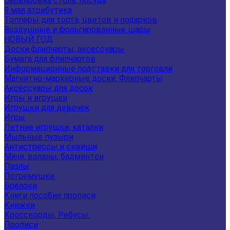
Сервировка стола, посуда
9 мая атрибутика
Топперы для торта, цветов и подарков
Воздушные и фольгированные шары
НОВЫЙ ГОД
Доски,флипчарты, аксессуары
Бумага для флипчартов
Информационные подставки для торговли
Магнитно-маркерные доски, Флипчарты
Аксессуары для досок
Игры и игрушки
Игрушки для девочек
Игры
Летние игрушки, каталки
Мыльные пузыри
Антистрессы и сквиши
Мячи, воланы, бадминтон
Пазлы
Погремушки
Брелоки
Книги пособия прописи
Книжки
Кроссворды, Ребусы.
Прописи