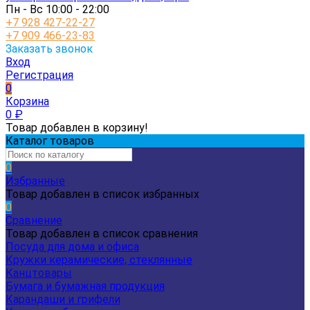
Пн - Вс 10:00 - 22:00
+7 928 427-22-27
+7 909 466-23-83
Заказать звонок
Вход
Регистрация
0
Корзина
0
₽
Товар добавлен в корзину!
Каталог товаров
0
Избранные
Товар добавлен в список избранных
0
Сравнение
Товар добавлен в список сравнения
Посуда для дома и офиса
Кружки керамические, стеклянные
Канцтовары
Бумага и бумажная продукция
Карандаши и грифели