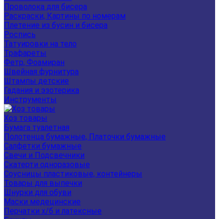
Проволока для бисера
Раскраски, Картины по номерам
Плетение из бусин и бисера
Роспись
Татуировки на тело
Трафареты
Фетр, Фоамиран
Швейная фурнитура
Штампы детские
Гадания и эзотерика
Инструменты
Хоз товары
Бумага туалетная
Полотенца бумажные, Платочки бумажные
Салфетки бумажные
Свечи и Подсвечники
Скатерти одноразовые
Соусницы пластиковые, контейнеры
Товары для выпечки
Шнурки для обуви
Маски медецинские
Перчатки х/б и латексные