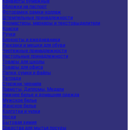
Конверты бумажные
Обложки на паспорт
Фоторамки, рамки-коллаж
Штемпельные принадлежности
Фломастеры, маркеры и текстовыделители
Краски
Ручки
Блокноты и ежедневники
Рюкзаки и мешки для обуви
Чертежные принадлежности
Настольные принадлежности
Товары для школы
Товары для офиса
Папки, сумки и файлы
Тетради
Стержни, чернила
Грамоты, Дипломы, Медали
Нижнее белье и домашняя одежда
Мужское белье
Женское белье
Колготки и чулки
Носки
Бытовая химия
Средства для мытья посуды