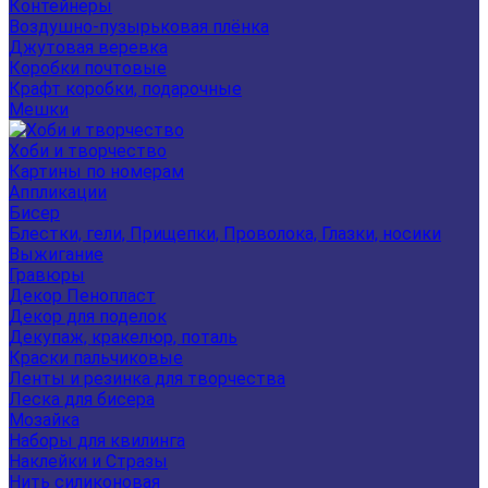
Контейнеры
Воздушно-пузырьковая плёнка
Джутовая веревка
Коробки почтовые
Крафт коробки, подарочные
Мешки
Хоби и творчество
Картины по номерам
Аппликации
Бисер
Блестки, гели, Прищепки, Проволока, Глазки, носики
Выжигание
Гравюры
Декор Пенопласт
Декор для поделок
Декупаж, кракелюр, поталь
Краски пальчиковые
Ленты и резинка для творчества
Леска для бисера
Мозайка
Наборы для квилинга
Наклейки и Стразы
Нить силиконовая