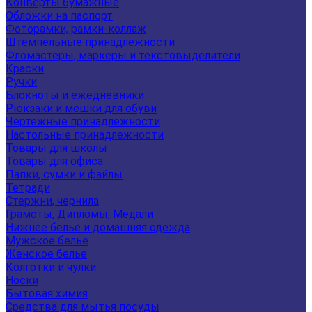
Конверты бумажные
Обложки на паспорт
Фоторамки, рамки-коллаж
Штемпельные принадлежности
Фломастеры, маркеры и текстовыделители
Краски
Ручки
Блокноты и ежедневники
Рюкзаки и мешки для обуви
Чертежные принадлежности
Настольные принадлежности
Товары для школы
Товары для офиса
Папки, сумки и файлы
Тетради
Стержни, чернила
Грамоты, Дипломы, Медали
Нижнее белье и домашняя одежда
Мужское белье
Женское белье
Колготки и чулки
Носки
Бытовая химия
Средства для мытья посуды