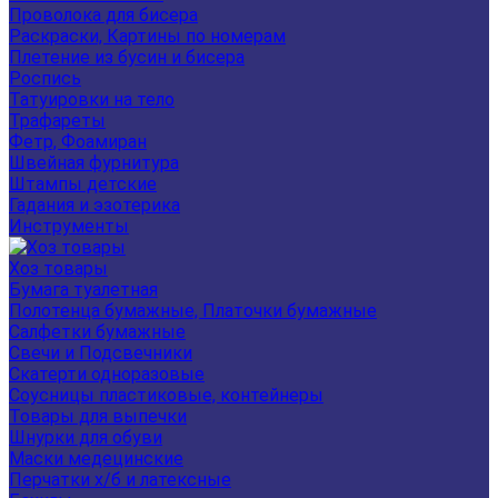
Проволока для бисера
Раскраски, Картины по номерам
Плетение из бусин и бисера
Роспись
Татуировки на тело
Трафареты
Фетр, Фоамиран
Швейная фурнитура
Штампы детские
Гадания и эзотерика
Инструменты
Хоз товары
Бумага туалетная
Полотенца бумажные, Платочки бумажные
Салфетки бумажные
Свечи и Подсвечники
Скатерти одноразовые
Соусницы пластиковые, контейнеры
Товары для выпечки
Шнурки для обуви
Маски медецинские
Перчатки х/б и латексные