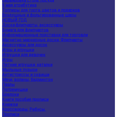
Сервировка стола, посуда
9 мая атрибутика
Топперы для торта, цветов и подарков
Воздушные и фольгированные шары
НОВЫЙ ГОД
Доски,флипчарты, аксессуары
Бумага для флипчартов
Информационные подставки для торговли
Магнитно-маркерные доски, Флипчарты
Аксессуары для досок
Игры и игрушки
Игрушки для девочек
Игры
Летние игрушки, каталки
Мыльные пузыри
Антистрессы и сквиши
Мячи, воланы, бадминтон
Пазлы
Погремушки
Брелоки
Книги пособия прописи
Книжки
Кроссворды, Ребусы.
Прописи