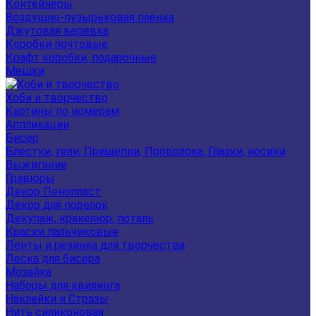
Контейнеры
Воздушно-пузырьковая плёнка
Джутовая веревка
Коробки почтовые
Крафт коробки, подарочные
Мешки
Хоби и творчество
Картины по номерам
Аппликации
Бисер
Блестки, гели, Прищепки, Проволока, Глазки, носики
Выжигание
Гравюры
Декор Пенопласт
Декор для поделок
Декупаж, кракелюр, поталь
Краски пальчиковые
Ленты и резинка для творчества
Леска для бисера
Мозайка
Наборы для квилинга
Наклейки и Стразы
Нить силиконовая