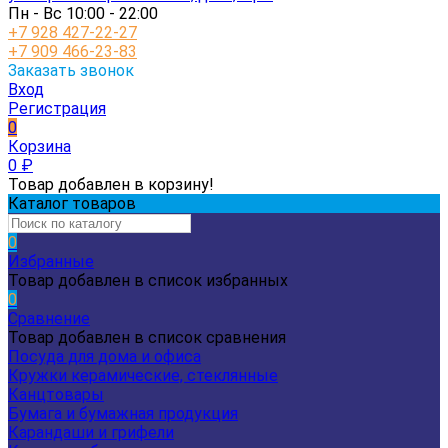
Пн - Вс 10:00 - 22:00
+7 928 427-22-27
+7 909 466-23-83
Заказать звонок
Вход
Регистрация
0
Корзина
0
₽
Товар добавлен в корзину!
Каталог товаров
0
Избранные
Товар добавлен в список избранных
0
Сравнение
Товар добавлен в список сравнения
Посуда для дома и офиса
Кружки керамические, стеклянные
Канцтовары
Бумага и бумажная продукция
Карандаши и грифели