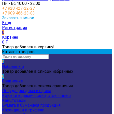
Пн - Вс 10:00 - 22:00
+7 928 427-22-27
+7 909 466-23-83
Заказать звонок
Вход
Регистрация
0
Корзина
0
₽
Товар добавлен в корзину!
Каталог товаров
0
Избранные
Товар добавлен в список избранных
0
Сравнение
Товар добавлен в список сравнения
Посуда для дома и офиса
Кружки керамические, стеклянные
Канцтовары
Бумага и бумажная продукция
Карандаши и грифели