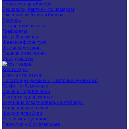
Проволока для бисера
Раскраски, Картины по номерам
Плетение из бусин и бисера
Роспись
Татуировки на тело
Трафареты
Фетр, Фоамиран
Швейная фурнитура
Штампы детские
Гадания и эзотерика
Инструменты
Хоз товары
Бумага туалетная
Полотенца бумажные, Платочки бумажные
Салфетки бумажные
Свечи и Подсвечники
Скатерти одноразовые
Соусницы пластиковые, контейнеры
Товары для выпечки
Шнурки для обуви
Маски медецинские
Перчатки х/б и латексные