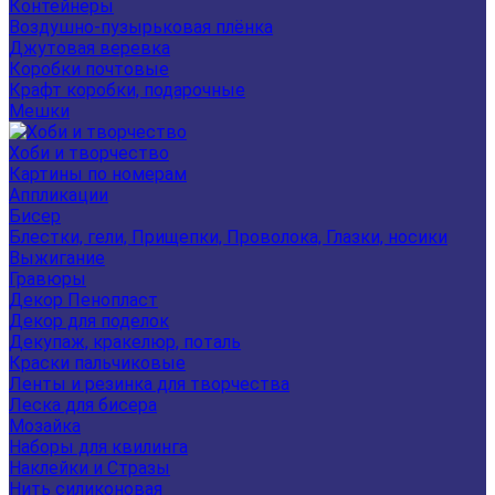
Контейнеры
Воздушно-пузырьковая плёнка
Джутовая веревка
Коробки почтовые
Крафт коробки, подарочные
Мешки
Хоби и творчество
Картины по номерам
Аппликации
Бисер
Блестки, гели, Прищепки, Проволока, Глазки, носики
Выжигание
Гравюры
Декор Пенопласт
Декор для поделок
Декупаж, кракелюр, поталь
Краски пальчиковые
Ленты и резинка для творчества
Леска для бисера
Мозайка
Наборы для квилинга
Наклейки и Стразы
Нить силиконовая