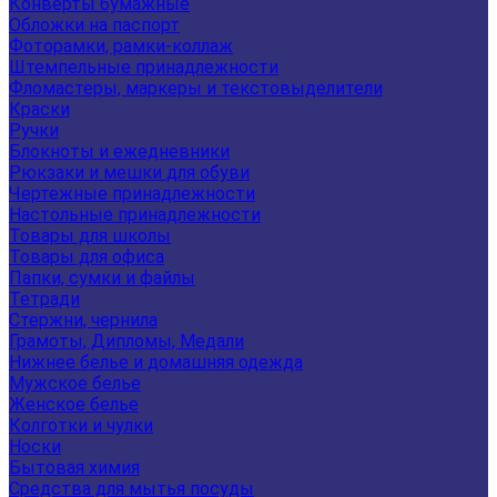
Конверты бумажные
Обложки на паспорт
Фоторамки, рамки-коллаж
Штемпельные принадлежности
Фломастеры, маркеры и текстовыделители
Краски
Ручки
Блокноты и ежедневники
Рюкзаки и мешки для обуви
Чертежные принадлежности
Настольные принадлежности
Товары для школы
Товары для офиса
Папки, сумки и файлы
Тетради
Стержни, чернила
Грамоты, Дипломы, Медали
Нижнее белье и домашняя одежда
Мужское белье
Женское белье
Колготки и чулки
Носки
Бытовая химия
Средства для мытья посуды