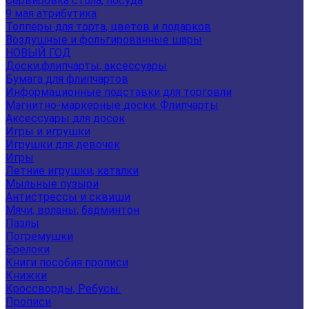
Сервировка стола, посуда
9 мая атрибутика
Топперы для торта, цветов и подарков
Воздушные и фольгированные шары
НОВЫЙ ГОД
Доски,флипчарты, аксессуары
Бумага для флипчартов
Информационные подставки для торговли
Магнитно-маркерные доски, Флипчарты
Аксессуары для досок
Игры и игрушки
Игрушки для девочек
Игры
Летние игрушки, каталки
Мыльные пузыри
Антистрессы и сквиши
Мячи, воланы, бадминтон
Пазлы
Погремушки
Брелоки
Книги пособия прописи
Книжки
Кроссворды, Ребусы.
Прописи