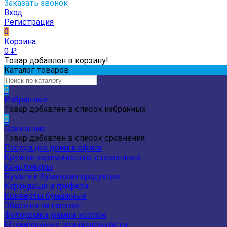
Заказать звонок
Вход
Регистрация
0
Корзина
0
₽
Товар добавлен в корзину!
Каталог товаров
0
Избранные
Товар добавлен в список избранных
0
Сравнение
Товар добавлен в список сравнения
Посуда для дома и офиса
Кружки керамические, стеклянные
Канцтовары
Бумага и бумажная продукция
Карандаши и грифели
Конверты бумажные
Обложки на паспорт
Фоторамки, рамки-коллаж
Штемпельные принадлежности