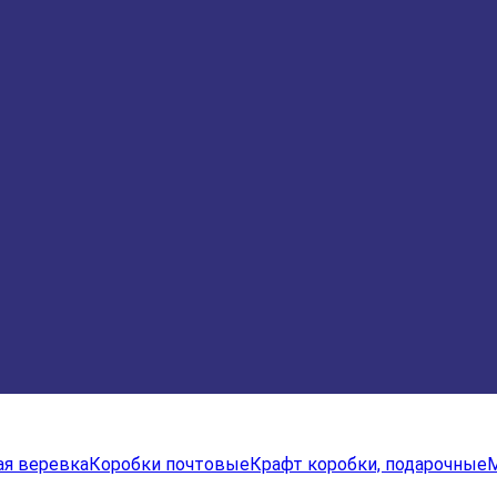
я веревка
Коробки почтовые
Крафт коробки, подарочные