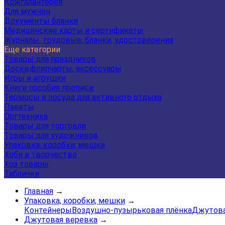
Кожгалантерея
Для мужчин
Документы бланки
Медицинские карты и сертификаты
Журналы, трудовые, бланки, удостоверения
Еще категории
Товары для праздников
Доски,флипчарты, аксессуары
Игры и игрушки
Книги пособия прописи
Термосы и посуда для активного отдыха
Пакеты
Оргтехника
Товары для торговли
Товары для художников
Упаковка, коробки, мешки
Хоби и творчество
Хоз товары
Таблички
Главная
→
Упаковка, коробки, мешки
→
Контейнеры
Воздушно-пузырьковая плёнка
Джутова
Джутовая веревка
→