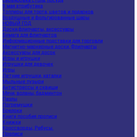
Сервировка стола, посуда
9 мая атрибутика
Топперы для торта, цветов и подарков
Воздушные и фольгированные шары
НОВЫЙ ГОД
Доски,флипчарты, аксессуары
Бумага для флипчартов
Информационные подставки для торговли
Магнитно-маркерные доски, Флипчарты
Аксессуары для досок
Игры и игрушки
Игрушки для девочек
Игры
Летние игрушки, каталки
Мыльные пузыри
Антистрессы и сквиши
Мячи, воланы, бадминтон
Пазлы
Погремушки
Брелоки
Книги пособия прописи
Книжки
Кроссворды, Ребусы.
Прописи