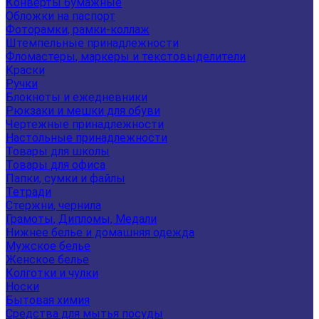
Конверты бумажные
Обложки на паспорт
Фоторамки, рамки-коллаж
Штемпельные принадлежности
Фломастеры, маркеры и текстовыделители
Краски
Ручки
Блокноты и ежедневники
Рюкзаки и мешки для обуви
Чертежные принадлежности
Настольные принадлежности
Товары для школы
Товары для офиса
Папки, сумки и файлы
Тетради
Стержни, чернила
Грамоты, Дипломы, Медали
Нижнее белье и домашняя одежда
Мужское белье
Женское белье
Колготки и чулки
Носки
Бытовая химия
Средства для мытья посуды