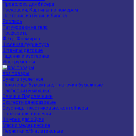
Проволока для бисера
Раскраски, Картины по номерам
Плетение из бусин и бисера
Роспись
Татуировки на тело
Трафареты
Фетр, Фоамиран
Швейная фурнитура
Штампы детские
Гадания и эзотерика
Инструменты
Хоз товары
Бумага туалетная
Полотенца бумажные, Платочки бумажные
Салфетки бумажные
Свечи и Подсвечники
Скатерти одноразовые
Соусницы пластиковые, контейнеры
Товары для выпечки
Шнурки для обуви
Маски медецинские
Перчатки х/б и латексные