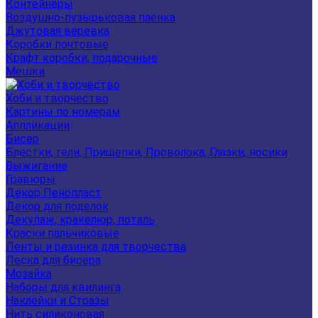
Контейнеры
Воздушно-пузырьковая плёнка
Джутовая веревка
Коробки почтовые
Крафт коробки, подарочные
Мешки
Хоби и творчество
Картины по номерам
Аппликации
Бисер
Блестки, гели, Прищепки, Проволока, Глазки, носики
Выжигание
Гравюры
Декор Пенопласт
Декор для поделок
Декупаж, кракелюр, поталь
Краски пальчиковые
Ленты и резинка для творчества
Леска для бисера
Мозайка
Наборы для квилинга
Наклейки и Стразы
Нить силиконовая