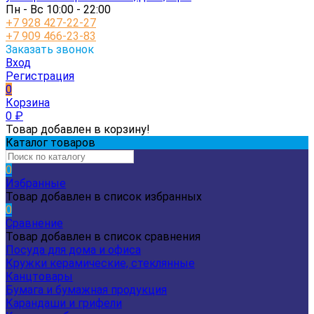
Пн - Вс 10:00 - 22:00
+7 928 427-22-27
+7 909 466-23-83
Заказать звонок
Вход
Регистрация
0
Корзина
0
₽
Товар добавлен в корзину!
Каталог товаров
0
Избранные
Товар добавлен в список избранных
0
Сравнение
Товар добавлен в список сравнения
Посуда для дома и офиса
Кружки керамические, стеклянные
Канцтовары
Бумага и бумажная продукция
Карандаши и грифели