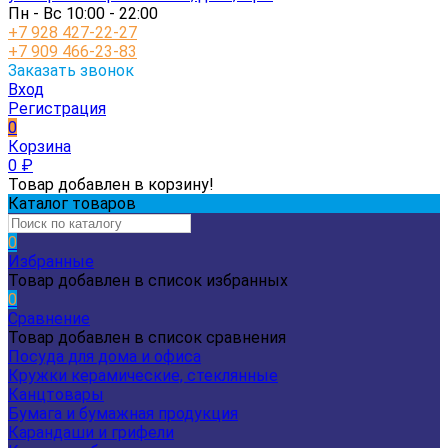
Пн - Вс 10:00 - 22:00
+7 928 427-22-27
+7 909 466-23-83
Заказать звонок
Вход
Регистрация
0
Корзина
0
₽
Товар добавлен в корзину!
Каталог товаров
0
Избранные
Товар добавлен в список избранных
0
Сравнение
Товар добавлен в список сравнения
Посуда для дома и офиса
Кружки керамические, стеклянные
Канцтовары
Бумага и бумажная продукция
Карандаши и грифели