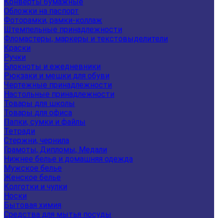
Конверты бумажные
Обложки на паспорт
Фоторамки, рамки-коллаж
Штемпельные принадлежности
Фломастеры, маркеры и текстовыделители
Краски
Ручки
Блокноты и ежедневники
Рюкзаки и мешки для обуви
Чертежные принадлежности
Настольные принадлежности
Товары для школы
Товары для офиса
Папки, сумки и файлы
Тетради
Стержни, чернила
Грамоты, Дипломы, Медали
Нижнее белье и домашняя одежда
Мужское белье
Женское белье
Колготки и чулки
Носки
Бытовая химия
Средства для мытья посуды