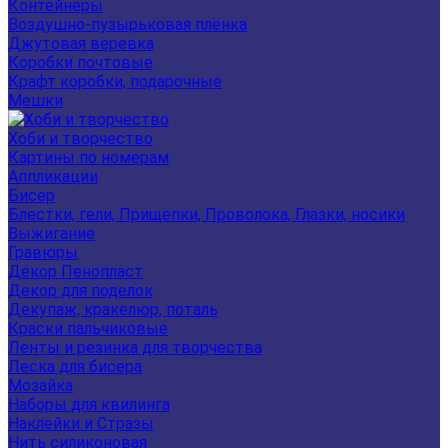
Контейнеры
Воздушно-пузырьковая плёнка
Джутовая веревка
Коробки почтовые
Крафт коробки, подарочные
Мешки
Хоби и творчество
Картины по номерам
Аппликации
Бисер
Блестки, гели, Прищепки, Проволока, Глазки, носики
Выжигание
Гравюры
Декор Пенопласт
Декор для поделок
Декупаж, кракелюр, поталь
Краски пальчиковые
Ленты и резинка для творчества
Леска для бисера
Мозайка
Наборы для квилинга
Наклейки и Стразы
Нить силиконовая