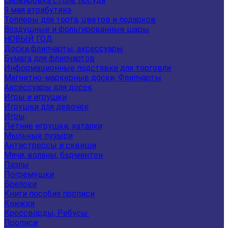
Сервировка стола, посуда
9 мая атрибутика
Топперы для торта, цветов и подарков
Воздушные и фольгированные шары
НОВЫЙ ГОД
Доски,флипчарты, аксессуары
Бумага для флипчартов
Информационные подставки для торговли
Магнитно-маркерные доски, Флипчарты
Аксессуары для досок
Игры и игрушки
Игрушки для девочек
Игры
Летние игрушки, каталки
Мыльные пузыри
Антистрессы и сквиши
Мячи, воланы, бадминтон
Пазлы
Погремушки
Брелоки
Книги пособия прописи
Книжки
Кроссворды, Ребусы.
Прописи