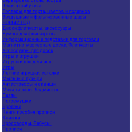
Сервировка стола, посуда
9 мая атрибутика
Топперы для торта, цветов и подарков
Воздушные и фольгированные шары
НОВЫЙ ГОД
Доски,флипчарты, аксессуары
Бумага для флипчартов
Информационные подставки для торговли
Магнитно-маркерные доски, Флипчарты
Аксессуары для досок
Игры и игрушки
Игрушки для девочек
Игры
Летние игрушки, каталки
Мыльные пузыри
Антистрессы и сквиши
Мячи, воланы, бадминтон
Пазлы
Погремушки
Брелоки
Книги пособия прописи
Книжки
Кроссворды, Ребусы.
Прописи