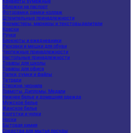
Конверты бумажные
Обложки на паспорт
Фоторамки, рамки-коллаж
Штемпельные принадлежности
Фломастеры, маркеры и текстовыделители
Краски
Ручки
Блокноты и ежедневники
Рюкзаки и мешки для обуви
Чертежные принадлежности
Настольные принадлежности
Товары для школы
Товары для офиса
Папки, сумки и файлы
Тетради
Стержни, чернила
Грамоты, Дипломы, Медали
Нижнее белье и домашняя одежда
Мужское белье
Женское белье
Колготки и чулки
Носки
Бытовая химия
Средства для мытья посуды