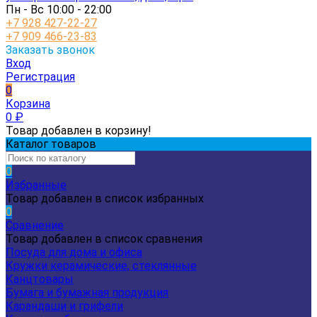
Пн - Вс 10:00 - 22:00
+7 928 427-22-27
+7 909 466-23-83
Заказать звонок
Вход
Регистрация
0
Корзина
0
₽
Товар добавлен в корзину!
Каталог товаров
0
Избранные
Товар добавлен в список избранных
0
Сравнение
Товар добавлен в список сравнения
Посуда для дома и офиса
Кружки керамические, стеклянные
Канцтовары
Бумага и бумажная продукция
Карандаши и грифели