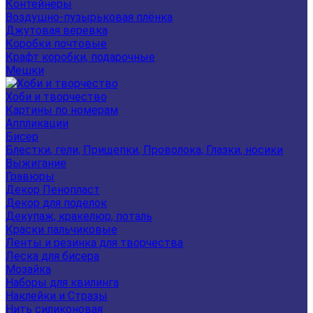
Контейнеры
Воздушно-пузырьковая плёнка
Джутовая веревка
Коробки почтовые
Крафт коробки, подарочные
Мешки
Хоби и творчество
Картины по номерам
Аппликации
Бисер
Блестки, гели, Прищепки, Проволока, Глазки, носики
Выжигание
Гравюры
Декор Пенопласт
Декор для поделок
Декупаж, кракелюр, поталь
Краски пальчиковые
Ленты и резинка для творчества
Леска для бисера
Мозайка
Наборы для квилинга
Наклейки и Стразы
Нить силиконовая