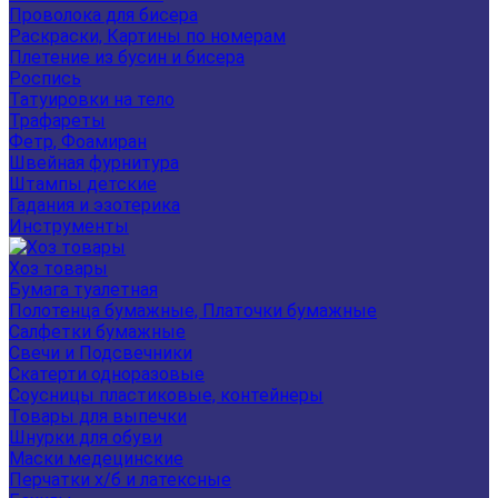
Проволока для бисера
Раскраски, Картины по номерам
Плетение из бусин и бисера
Роспись
Татуировки на тело
Трафареты
Фетр, Фоамиран
Швейная фурнитура
Штампы детские
Гадания и эзотерика
Инструменты
Хоз товары
Бумага туалетная
Полотенца бумажные, Платочки бумажные
Салфетки бумажные
Свечи и Подсвечники
Скатерти одноразовые
Соусницы пластиковые, контейнеры
Товары для выпечки
Шнурки для обуви
Маски медецинские
Перчатки х/б и латексные