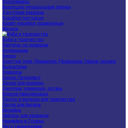
Контейнеры
Воздушно-пузырьковая плёнка
Джутовая веревка
Коробки почтовые
Крафт коробки, подарочные
Мешки
Хоби и творчество
Картины по номерам
Аппликации
Бисер
Блестки, гели, Прищепки, Проволока, Глазки, носики
Выжигание
Гравюры
Декор Пенопласт
Декор для поделок
Декупаж, кракелюр, поталь
Краски пальчиковые
Ленты и резинка для творчества
Леска для бисера
Мозайка
Наборы для квилинга
Наклейки и Стразы
Нить силиконовая