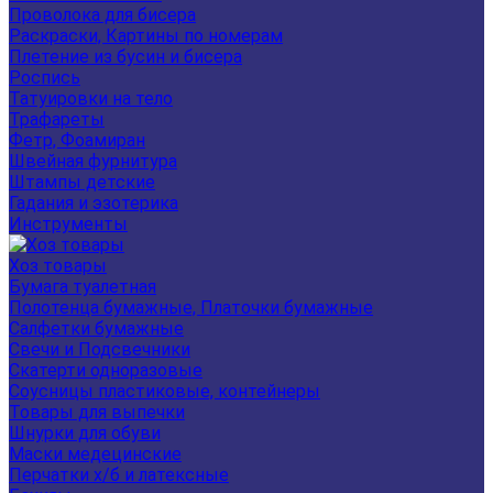
Проволока для бисера
Раскраски, Картины по номерам
Плетение из бусин и бисера
Роспись
Татуировки на тело
Трафареты
Фетр, Фоамиран
Швейная фурнитура
Штампы детские
Гадания и эзотерика
Инструменты
Хоз товары
Бумага туалетная
Полотенца бумажные, Платочки бумажные
Салфетки бумажные
Свечи и Подсвечники
Скатерти одноразовые
Соусницы пластиковые, контейнеры
Товары для выпечки
Шнурки для обуви
Маски медецинские
Перчатки х/б и латексные