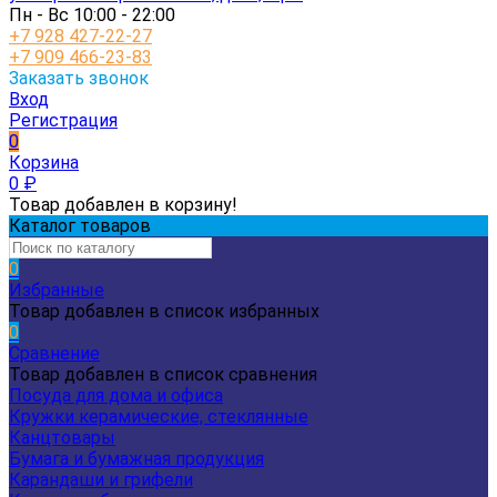
Пн - Вс 10:00 - 22:00
+7 928 427-22-27
+7 909 466-23-83
Заказать звонок
Вход
Регистрация
0
Корзина
0
₽
Товар добавлен в корзину!
Каталог товаров
0
Избранные
Товар добавлен в список избранных
0
Сравнение
Товар добавлен в список сравнения
Посуда для дома и офиса
Кружки керамические, стеклянные
Канцтовары
Бумага и бумажная продукция
Карандаши и грифели