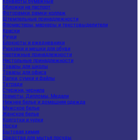
Конверты бумажные
Обложки на паспорт
Фоторамки, рамки-коллаж
Штемпельные принадлежности
Фломастеры, маркеры и текстовыделители
Краски
Ручки
Блокноты и ежедневники
Рюкзаки и мешки для обуви
Чертежные принадлежности
Настольные принадлежности
Товары для школы
Товары для офиса
Папки, сумки и файлы
Тетради
Стержни, чернила
Грамоты, Дипломы, Медали
Нижнее белье и домашняя одежда
Мужское белье
Женское белье
Колготки и чулки
Носки
Бытовая химия
Средства для мытья посуды