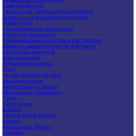
Сервировка стола, посуда
9 мая атрибутика
Топперы для торта, цветов и подарков
Воздушные и фольгированные шары
НОВЫЙ ГОД
Доски,флипчарты, аксессуары
Бумага для флипчартов
Информационные подставки для торговли
Магнитно-маркерные доски, Флипчарты
Аксессуары для досок
Игры и игрушки
Игрушки для девочек
Игры
Летние игрушки, каталки
Мыльные пузыри
Антистрессы и сквиши
Мячи, воланы, бадминтон
Пазлы
Погремушки
Брелоки
Книги пособия прописи
Книжки
Кроссворды, Ребусы.
Прописи