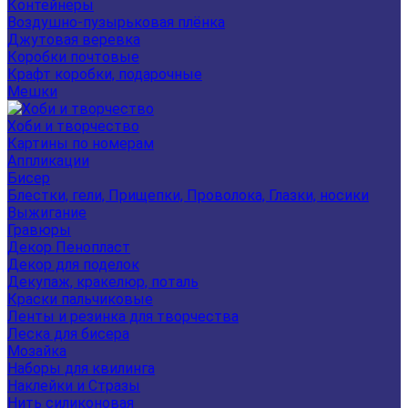
Контейнеры
Воздушно-пузырьковая плёнка
Джутовая веревка
Коробки почтовые
Крафт коробки, подарочные
Мешки
Хоби и творчество
Картины по номерам
Аппликации
Бисер
Блестки, гели, Прищепки, Проволока, Глазки, носики
Выжигание
Гравюры
Декор Пенопласт
Декор для поделок
Декупаж, кракелюр, поталь
Краски пальчиковые
Ленты и резинка для творчества
Леска для бисера
Мозайка
Наборы для квилинга
Наклейки и Стразы
Нить силиконовая