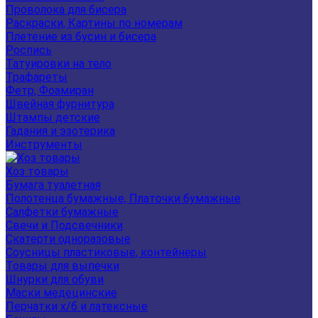
Проволока для бисера
Раскраски, Картины по номерам
Плетение из бусин и бисера
Роспись
Татуировки на тело
Трафареты
Фетр, Фоамиран
Швейная фурнитура
Штампы детские
Гадания и эзотерика
Инструменты
Хоз товары
Бумага туалетная
Полотенца бумажные, Платочки бумажные
Салфетки бумажные
Свечи и Подсвечники
Скатерти одноразовые
Соусницы пластиковые, контейнеры
Товары для выпечки
Шнурки для обуви
Маски медецинские
Перчатки х/б и латексные