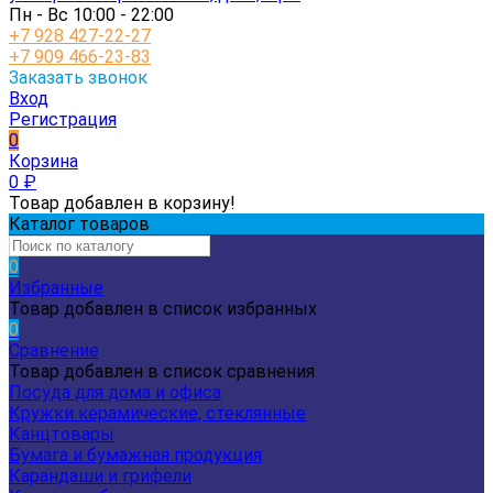
Пн - Вс 10:00 - 22:00
+7 928 427-22-27
+7 909 466-23-83
Заказать звонок
Вход
Регистрация
0
Корзина
0
₽
Товар добавлен в корзину!
Каталог товаров
0
Избранные
Товар добавлен в список избранных
0
Сравнение
Товар добавлен в список сравнения
Посуда для дома и офиса
Кружки керамические, стеклянные
Канцтовары
Бумага и бумажная продукция
Карандаши и грифели