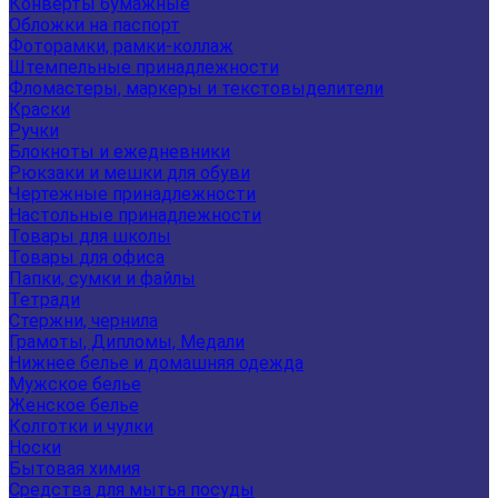
Конверты бумажные
Обложки на паспорт
Фоторамки, рамки-коллаж
Штемпельные принадлежности
Фломастеры, маркеры и текстовыделители
Краски
Ручки
Блокноты и ежедневники
Рюкзаки и мешки для обуви
Чертежные принадлежности
Настольные принадлежности
Товары для школы
Товары для офиса
Папки, сумки и файлы
Тетради
Стержни, чернила
Грамоты, Дипломы, Медали
Нижнее белье и домашняя одежда
Мужское белье
Женское белье
Колготки и чулки
Носки
Бытовая химия
Средства для мытья посуды