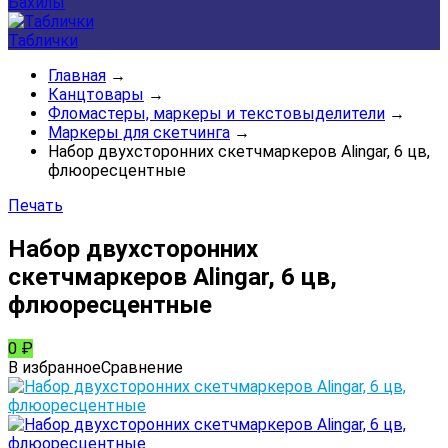
Бахилы
Таблички
Главная
→
Канцтовары
→
Фломастеры, маркеры и текстовыделители
→
Маркеры для скетчинга
→
Набор двухсторонних скетчмаркеров Alingar, 6 цв,
флюоресцентные
Печать
Набор двухсторонних
скетчмаркеров Alingar, 6 цв,
флюоресцентные
0
₽
В избранное
Сравнение