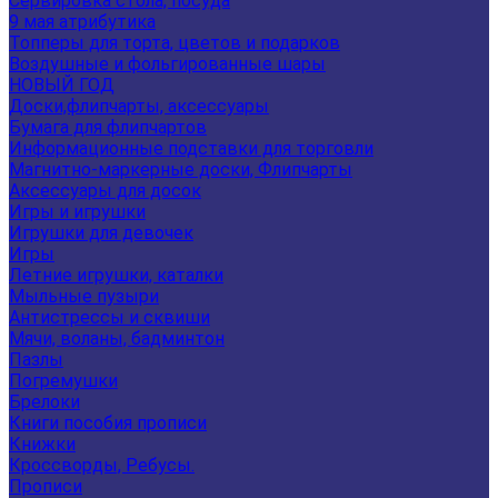
Сервировка стола, посуда
9 мая атрибутика
Топперы для торта, цветов и подарков
Воздушные и фольгированные шары
НОВЫЙ ГОД
Доски,флипчарты, аксессуары
Бумага для флипчартов
Информационные подставки для торговли
Магнитно-маркерные доски, Флипчарты
Аксессуары для досок
Игры и игрушки
Игрушки для девочек
Игры
Летние игрушки, каталки
Мыльные пузыри
Антистрессы и сквиши
Мячи, воланы, бадминтон
Пазлы
Погремушки
Брелоки
Книги пособия прописи
Книжки
Кроссворды, Ребусы.
Прописи