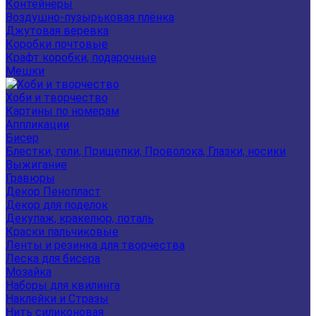
Контейнеры
Воздушно-пузырьковая плёнка
Джутовая веревка
Коробки почтовые
Крафт коробки, подарочные
Мешки
Хоби и творчество
Картины по номерам
Аппликации
Бисер
Блестки, гели, Прищепки, Проволока, Глазки, носики
Выжигание
Гравюры
Декор Пенопласт
Декор для поделок
Декупаж, кракелюр, поталь
Краски пальчиковые
Ленты и резинка для творчества
Леска для бисера
Мозайка
Наборы для квилинга
Наклейки и Стразы
Нить силиконовая