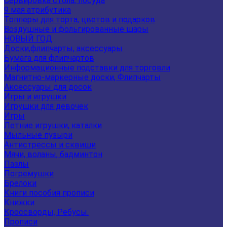
Сервировка стола, посуда
9 мая атрибутика
Топперы для торта, цветов и подарков
Воздушные и фольгированные шары
НОВЫЙ ГОД
Доски,флипчарты, аксессуары
Бумага для флипчартов
Информационные подставки для торговли
Магнитно-маркерные доски, Флипчарты
Аксессуары для досок
Игры и игрушки
Игрушки для девочек
Игры
Летние игрушки, каталки
Мыльные пузыри
Антистрессы и сквиши
Мячи, воланы, бадминтон
Пазлы
Погремушки
Брелоки
Книги пособия прописи
Книжки
Кроссворды, Ребусы.
Прописи