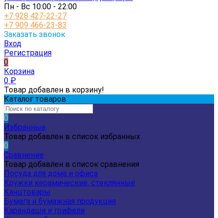
Пн - Вс 10:00 - 22:00
+7 928 427-22-27
+7 909 466-23-83
Заказать звонок
Вход
Регистрация
0
Корзина
0
₽
Товар добавлен в корзину!
Каталог товаров
0
Избранные
Товар добавлен в список избранных
0
Сравнение
Товар добавлен в список сравнения
Посуда для дома и офиса
Кружки керамические, стеклянные
Канцтовары
Бумага и бумажная продукция
Карандаши и грифели