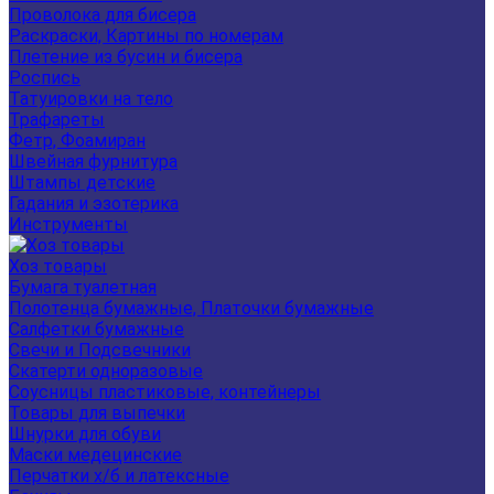
Проволока для бисера
Раскраски, Картины по номерам
Плетение из бусин и бисера
Роспись
Татуировки на тело
Трафареты
Фетр, Фоамиран
Швейная фурнитура
Штампы детские
Гадания и эзотерика
Инструменты
Хоз товары
Бумага туалетная
Полотенца бумажные, Платочки бумажные
Салфетки бумажные
Свечи и Подсвечники
Скатерти одноразовые
Соусницы пластиковые, контейнеры
Товары для выпечки
Шнурки для обуви
Маски медецинские
Перчатки х/б и латексные