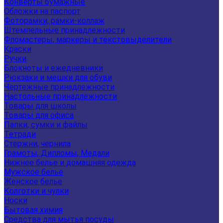
Конверты бумажные
Обложки на паспорт
Фоторамки, рамки-коллаж
Штемпельные принадлежности
Фломастеры, маркеры и текстовыделители
Краски
Ручки
Блокноты и ежедневники
Рюкзаки и мешки для обуви
Чертежные принадлежности
Настольные принадлежности
Товары для школы
Товары для офиса
Папки, сумки и файлы
Тетради
Стержни, чернила
Грамоты, Дипломы, Медали
Нижнее белье и домашняя одежда
Мужское белье
Женское белье
Колготки и чулки
Носки
Бытовая химия
Средства для мытья посуды