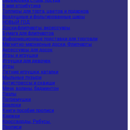
Сервировка стола, посуда
9 мая атрибутика
Топперы для торта, цветов и подарков
Воздушные и фольгированные шары
НОВЫЙ ГОД
Доски,флипчарты, аксессуары
Бумага для флипчартов
Информационные подставки для торговли
Магнитно-маркерные доски, Флипчарты
Аксессуары для досок
Игры и игрушки
Игрушки для девочек
Игры
Летние игрушки, каталки
Мыльные пузыри
Антистрессы и сквиши
Мячи, воланы, бадминтон
Пазлы
Погремушки
Брелоки
Книги пособия прописи
Книжки
Кроссворды, Ребусы.
Прописи