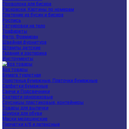
Проволока для бисера
Раскраски, Картины по номерам
Плетение из бусин и бисера
Роспись
Татуировки на тело
Трафареты
Фетр, Фоамиран
Швейная фурнитура
Штампы детские
Гадания и эзотерика
Инструменты
Хоз товары
Бумага туалетная
Полотенца бумажные, Платочки бумажные
Салфетки бумажные
Свечи и Подсвечники
Скатерти одноразовые
Соусницы пластиковые, контейнеры
Товары для выпечки
Шнурки для обуви
Маски медецинские
Перчатки х/б и латексные