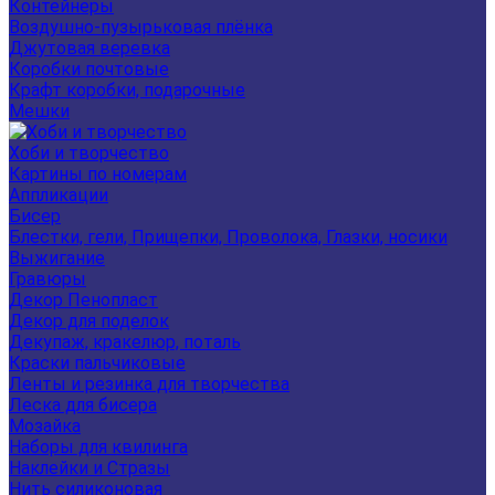
Контейнеры
Воздушно-пузырьковая плёнка
Джутовая веревка
Коробки почтовые
Крафт коробки, подарочные
Мешки
Хоби и творчество
Картины по номерам
Аппликации
Бисер
Блестки, гели, Прищепки, Проволока, Глазки, носики
Выжигание
Гравюры
Декор Пенопласт
Декор для поделок
Декупаж, кракелюр, поталь
Краски пальчиковые
Ленты и резинка для творчества
Леска для бисера
Мозайка
Наборы для квилинга
Наклейки и Стразы
Нить силиконовая