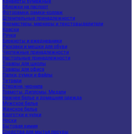
Конверты бумажные
Обложки на паспорт
Фоторамки, рамки-коллаж
Штемпельные принадлежности
Фломастеры, маркеры и текстовыделители
Краски
Ручки
Блокноты и ежедневники
Рюкзаки и мешки для обуви
Чертежные принадлежности
Настольные принадлежности
Товары для школы
Товары для офиса
Папки, сумки и файлы
Тетради
Стержни, чернила
Грамоты, Дипломы, Медали
Нижнее белье и домашняя одежда
Мужское белье
Женское белье
Колготки и чулки
Носки
Бытовая химия
Средства для мытья посуды