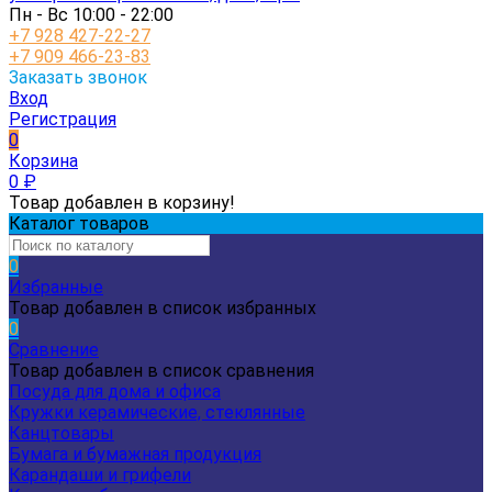
Пн - Вс 10:00 - 22:00
+7 928 427-22-27
+7 909 466-23-83
Заказать звонок
Вход
Регистрация
0
Корзина
0
₽
Товар добавлен в корзину!
Каталог товаров
0
Избранные
Товар добавлен в список избранных
0
Сравнение
Товар добавлен в список сравнения
Посуда для дома и офиса
Кружки керамические, стеклянные
Канцтовары
Бумага и бумажная продукция
Карандаши и грифели