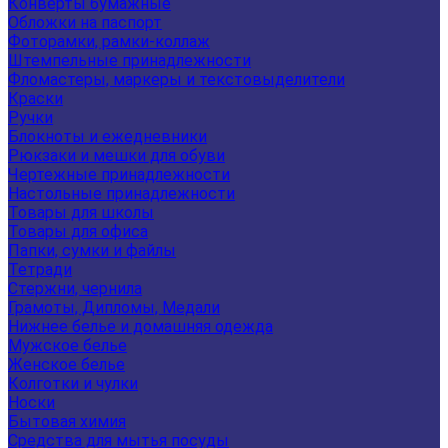
Конверты бумажные
Обложки на паспорт
Фоторамки, рамки-коллаж
Штемпельные принадлежности
Фломастеры, маркеры и текстовыделители
Краски
Ручки
Блокноты и ежедневники
Рюкзаки и мешки для обуви
Чертежные принадлежности
Настольные принадлежности
Товары для школы
Товары для офиса
Папки, сумки и файлы
Тетради
Стержни, чернила
Грамоты, Дипломы, Медали
Нижнее белье и домашняя одежда
Мужское белье
Женское белье
Колготки и чулки
Носки
Бытовая химия
Средства для мытья посуды