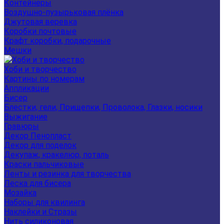
Контейнеры
Воздушно-пузырьковая плёнка
Джутовая веревка
Коробки почтовые
Крафт коробки, подарочные
Мешки
Хоби и творчество
Картины по номерам
Аппликации
Бисер
Блестки, гели, Прищепки, Проволока, Глазки, носики
Выжигание
Гравюры
Декор Пенопласт
Декор для поделок
Декупаж, кракелюр, поталь
Краски пальчиковые
Ленты и резинка для творчества
Леска для бисера
Мозайка
Наборы для квилинга
Наклейки и Стразы
Нить силиконовая