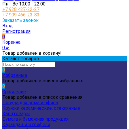
Пн - Вс 10:00 - 22:00
+7 928 427-22-27
+7 909 466-23-83
Заказать звонок
Вход
Регистрация
0
Корзина
0
₽
Товар добавлен в корзину!
Каталог товаров
0
Избранные
Товар добавлен в список избранных
0
Сравнение
Товар добавлен в список сравнения
Посуда для дома и офиса
Кружки керамические, стеклянные
Канцтовары
Бумага и бумажная продукция
Карандаши и грифели