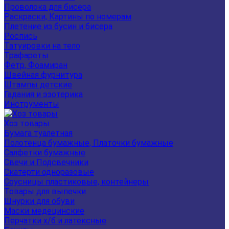
Проволока для бисера
Раскраски, Картины по номерам
Плетение из бусин и бисера
Роспись
Татуировки на тело
Трафареты
Фетр, Фоамиран
Швейная фурнитура
Штампы детские
Гадания и эзотерика
Инструменты
Хоз товары
Бумага туалетная
Полотенца бумажные, Платочки бумажные
Салфетки бумажные
Свечи и Подсвечники
Скатерти одноразовые
Соусницы пластиковые, контейнеры
Товары для выпечки
Шнурки для обуви
Маски медецинские
Перчатки х/б и латексные