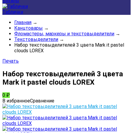
Бахилы
Таблички
Главная
→
Канцтовары
→
Фломастеры, маркеры и текстовыделители
→
Текстовыделители
→
Набор текстовыделителей 3 цвета Mark it pastel
clouds LOREX
Печать
Набор текстовыделителей 3 цвета
Mark it pastel clouds LOREX
0
₽
В избранное
Сравнение