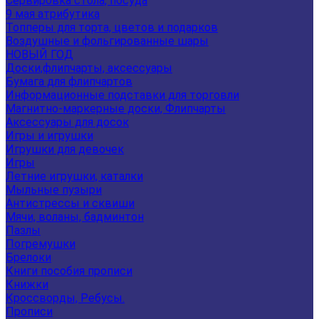
Сервировка стола, посуда
9 мая атрибутика
Топперы для торта, цветов и подарков
Воздушные и фольгированные шары
НОВЫЙ ГОД
Доски,флипчарты, аксессуары
Бумага для флипчартов
Информационные подставки для торговли
Магнитно-маркерные доски, Флипчарты
Аксессуары для досок
Игры и игрушки
Игрушки для девочек
Игры
Летние игрушки, каталки
Мыльные пузыри
Антистрессы и сквиши
Мячи, воланы, бадминтон
Пазлы
Погремушки
Брелоки
Книги пособия прописи
Книжки
Кроссворды, Ребусы.
Прописи