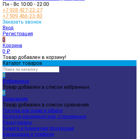
Пн - Вс 10:00 - 22:00
+7 928 427-22-27
+7 909 466-23-83
Заказать звонок
Вход
Регистрация
0
Корзина
0
₽
Товар добавлен в корзину!
Каталог товаров
0
Избранные
Товар добавлен в список избранных
0
Сравнение
Товар добавлен в список сравнения
Посуда для дома и офиса
Кружки керамические, стеклянные
Канцтовары
Бумага и бумажная продукция
Карандаши и грифели