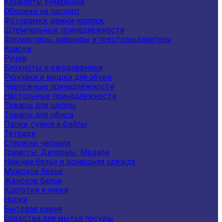
Конверты бумажные
Обложки на паспорт
Фоторамки, рамки-коллаж
Штемпельные принадлежности
Фломастеры, маркеры и текстовыделители
Краски
Ручки
Блокноты и ежедневники
Рюкзаки и мешки для обуви
Чертежные принадлежности
Настольные принадлежности
Товары для школы
Товары для офиса
Папки, сумки и файлы
Тетради
Стержни, чернила
Грамоты, Дипломы, Медали
Нижнее белье и домашняя одежда
Мужское белье
Женское белье
Колготки и чулки
Носки
Бытовая химия
Средства для мытья посуды