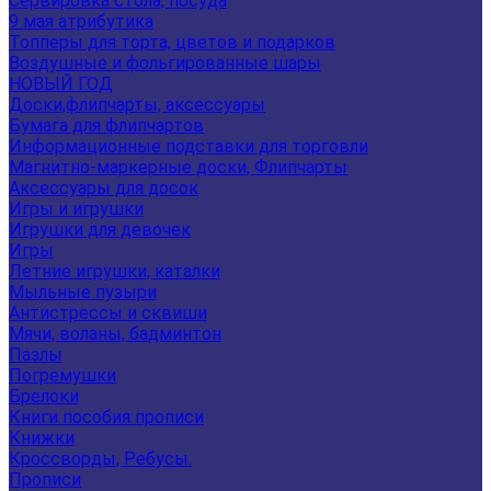
Сервировка стола, посуда
9 мая атрибутика
Топперы для торта, цветов и подарков
Воздушные и фольгированные шары
НОВЫЙ ГОД
Доски,флипчарты, аксессуары
Бумага для флипчартов
Информационные подставки для торговли
Магнитно-маркерные доски, Флипчарты
Аксессуары для досок
Игры и игрушки
Игрушки для девочек
Игры
Летние игрушки, каталки
Мыльные пузыри
Антистрессы и сквиши
Мячи, воланы, бадминтон
Пазлы
Погремушки
Брелоки
Книги пособия прописи
Книжки
Кроссворды, Ребусы.
Прописи