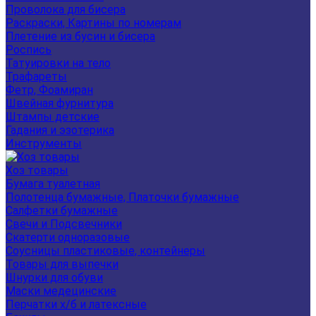
Проволока для бисера
Раскраски, Картины по номерам
Плетение из бусин и бисера
Роспись
Татуировки на тело
Трафареты
Фетр, Фоамиран
Швейная фурнитура
Штампы детские
Гадания и эзотерика
Инструменты
Хоз товары
Бумага туалетная
Полотенца бумажные, Платочки бумажные
Салфетки бумажные
Свечи и Подсвечники
Скатерти одноразовые
Соусницы пластиковые, контейнеры
Товары для выпечки
Шнурки для обуви
Маски медецинские
Перчатки х/б и латексные