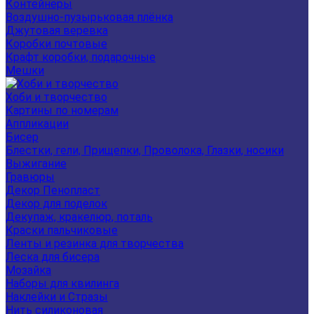
Контейнеры
Воздушно-пузырьковая плёнка
Джутовая веревка
Коробки почтовые
Крафт коробки, подарочные
Мешки
Хоби и творчество
Картины по номерам
Аппликации
Бисер
Блестки, гели, Прищепки, Проволока, Глазки, носики
Выжигание
Гравюры
Декор Пенопласт
Декор для поделок
Декупаж, кракелюр, поталь
Краски пальчиковые
Ленты и резинка для творчества
Леска для бисера
Мозайка
Наборы для квилинга
Наклейки и Стразы
Нить силиконовая