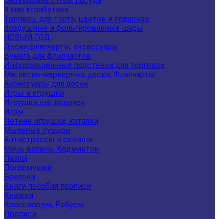
Сервировка стола, посуда
9 мая атрибутика
Топперы для торта, цветов и подарков
Воздушные и фольгированные шары
НОВЫЙ ГОД
Доски,флипчарты, аксессуары
Бумага для флипчартов
Информационные подставки для торговли
Магнитно-маркерные доски, Флипчарты
Аксессуары для досок
Игры и игрушки
Игрушки для девочек
Игры
Летние игрушки, каталки
Мыльные пузыри
Антистрессы и сквиши
Мячи, воланы, бадминтон
Пазлы
Погремушки
Брелоки
Книги пособия прописи
Книжки
Кроссворды, Ребусы.
Прописи