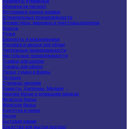
Конверты бумажные
Обложки на паспорт
Фоторамки, рамки-коллаж
Штемпельные принадлежности
Фломастеры, маркеры и текстовыделители
Краски
Ручки
Блокноты и ежедневники
Рюкзаки и мешки для обуви
Чертежные принадлежности
Настольные принадлежности
Товары для школы
Товары для офиса
Папки, сумки и файлы
Тетради
Стержни, чернила
Грамоты, Дипломы, Медали
Нижнее белье и домашняя одежда
Мужское белье
Женское белье
Колготки и чулки
Носки
Бытовая химия
Средства для мытья посуды