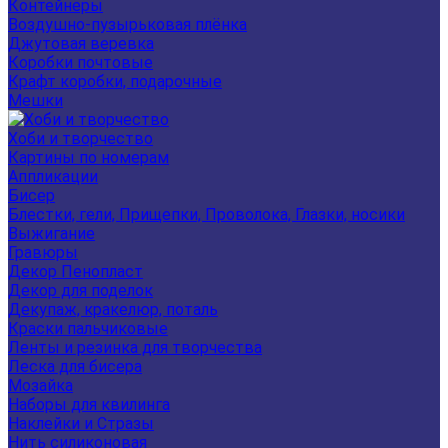
Контейнеры
Воздушно-пузырьковая плёнка
Джутовая веревка
Коробки почтовые
Крафт коробки, подарочные
Мешки
Хоби и творчество
Картины по номерам
Аппликации
Бисер
Блестки, гели, Прищепки, Проволока, Глазки, носики
Выжигание
Гравюры
Декор Пенопласт
Декор для поделок
Декупаж, кракелюр, поталь
Краски пальчиковые
Ленты и резинка для творчества
Леска для бисера
Мозайка
Наборы для квилинга
Наклейки и Стразы
Нить силиконовая