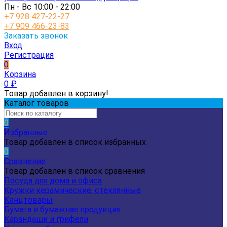
Пн - Вс 10:00 - 22:00
+7 928 427-22-27
+7 909 466-23-83
Заказать звонок
Вход
Регистрация
0
Корзина
0
₽
Товар добавлен в корзину!
Каталог товаров
0
Избранные
Товар добавлен в список избранных
0
Сравнение
Товар добавлен в список сравнения
Посуда для дома и офиса
Кружки керамические, стеклянные
Канцтовары
Бумага и бумажная продукция
Карандаши и грифели