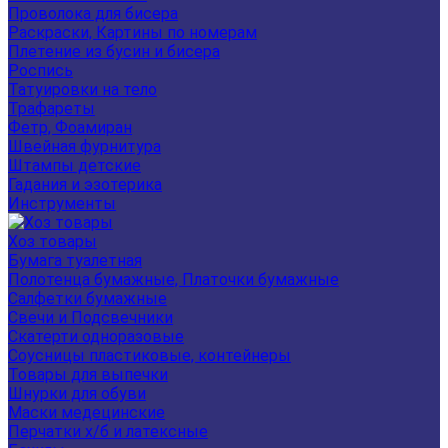
Проволока для бисера
Раскраски, Картины по номерам
Плетение из бусин и бисера
Роспись
Татуировки на тело
Трафареты
Фетр, Фоамиран
Швейная фурнитура
Штампы детские
Гадания и эзотерика
Инструменты
Хоз товары
Бумага туалетная
Полотенца бумажные, Платочки бумажные
Салфетки бумажные
Свечи и Подсвечники
Скатерти одноразовые
Соусницы пластиковые, контейнеры
Товары для выпечки
Шнурки для обуви
Маски медецинские
Перчатки х/б и латексные