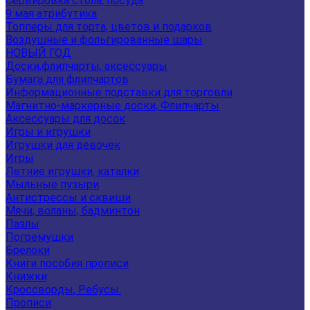
Сервировка стола, посуда
9 мая атрибутика
Топперы для торта, цветов и подарков
Воздушные и фольгированные шары
НОВЫЙ ГОД
Доски,флипчарты, аксессуары
Бумага для флипчартов
Информационные подставки для торговли
Магнитно-маркерные доски, Флипчарты
Аксессуары для досок
Игры и игрушки
Игрушки для девочек
Игры
Летние игрушки, каталки
Мыльные пузыри
Антистрессы и сквиши
Мячи, воланы, бадминтон
Пазлы
Погремушки
Брелоки
Книги пособия прописи
Книжки
Кроссворды, Ребусы.
Прописи