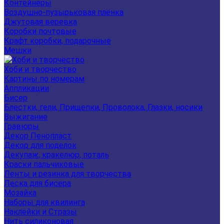
Контейнеры
Воздушно-пузырьковая плёнка
Джутовая веревка
Коробки почтовые
Крафт коробки, подарочные
Мешки
Хоби и творчество
Картины по номерам
Аппликации
Бисер
Блестки, гели, Прищепки, Проволока, Глазки, носики
Выжигание
Гравюры
Декор Пенопласт
Декор для поделок
Декупаж, кракелюр, поталь
Краски пальчиковые
Ленты и резинка для творчества
Леска для бисера
Мозайка
Наборы для квилинга
Наклейки и Стразы
Нить силиконовая