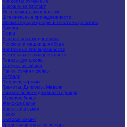
Конверты бумажные
Обложки на паспорт
Фоторамки, рамки-коллаж
Штемпельные принадлежности
Фломастеры, маркеры и текстовыделители
Краски
Ручки
Блокноты и ежедневники
Рюкзаки и мешки для обуви
Чертежные принадлежности
Настольные принадлежности
Товары для школы
Товары для офиса
Папки, сумки и файлы
Тетради
Стержни, чернила
Грамоты, Дипломы, Медали
Нижнее белье и домашняя одежда
Мужское белье
Женское белье
Колготки и чулки
Носки
Бытовая химия
Средства для мытья посуды