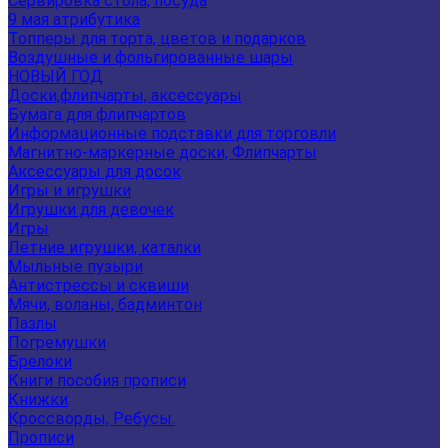
Сервировка стола, посуда
9 мая атрибутика
Топперы для торта, цветов и подарков
Воздушные и фольгированные шары
НОВЫЙ ГОД
Доски,флипчарты, аксессуары
Бумага для флипчартов
Информационные подставки для торговли
Магнитно-маркерные доски, Флипчарты
Аксессуары для досок
Игры и игрушки
Игрушки для девочек
Игры
Летние игрушки, каталки
Мыльные пузыри
Антистрессы и сквиши
Мячи, воланы, бадминтон
Пазлы
Погремушки
Брелоки
Книги пособия прописи
Книжки
Кроссворды, Ребусы.
Прописи