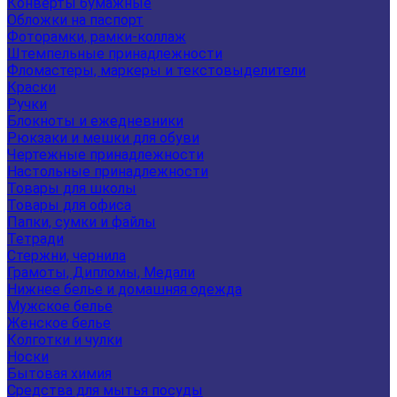
Конверты бумажные
Обложки на паспорт
Фоторамки, рамки-коллаж
Штемпельные принадлежности
Фломастеры, маркеры и текстовыделители
Краски
Ручки
Блокноты и ежедневники
Рюкзаки и мешки для обуви
Чертежные принадлежности
Настольные принадлежности
Товары для школы
Товары для офиса
Папки, сумки и файлы
Тетради
Стержни, чернила
Грамоты, Дипломы, Медали
Нижнее белье и домашняя одежда
Мужское белье
Женское белье
Колготки и чулки
Носки
Бытовая химия
Средства для мытья посуды