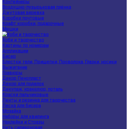
Контейнеры
Воздушно-пузырьковая плёнка
Джутовая веревка
Коробки почтовые
Крафт коробки, подарочные
Мешки
Хоби и творчество
Картины по номерам
Аппликации
Бисер
Блестки, гели, Прищепки, Проволока, Глазки, носики
Выжигание
Гравюры
Декор Пенопласт
Декор для поделок
Декупаж, кракелюр, поталь
Краски пальчиковые
Ленты и резинка для творчества
Леска для бисера
Мозайка
Наборы для квилинга
Наклейки и Стразы
Нить силиконовая