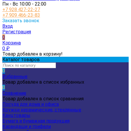
Пн - Вс 10:00 - 22:00
+7 928 427-22-27
+7 909 466-23-83
Заказать звонок
Вход
Регистрация
0
Корзина
0
₽
Товар добавлен в корзину!
Каталог товаров
0
Избранные
Товар добавлен в список избранных
0
Сравнение
Товар добавлен в список сравнения
Посуда для дома и офиса
Кружки керамические, стеклянные
Канцтовары
Бумага и бумажная продукция
Карандаши и грифели