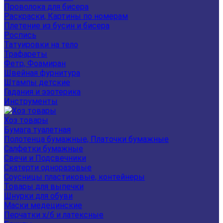
Проволока для бисера
Раскраски, Картины по номерам
Плетение из бусин и бисера
Роспись
Татуировки на тело
Трафареты
Фетр, Фоамиран
Швейная фурнитура
Штампы детские
Гадания и эзотерика
Инструменты
Хоз товары
Бумага туалетная
Полотенца бумажные, Платочки бумажные
Салфетки бумажные
Свечи и Подсвечники
Скатерти одноразовые
Соусницы пластиковые, контейнеры
Товары для выпечки
Шнурки для обуви
Маски медецинские
Перчатки х/б и латексные