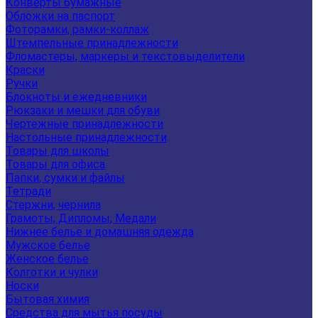
Конверты бумажные
Обложки на паспорт
Фоторамки, рамки-коллаж
Штемпельные принадлежности
Фломастеры, маркеры и текстовыделители
Краски
Ручки
Блокноты и ежедневники
Рюкзаки и мешки для обуви
Чертежные принадлежности
Настольные принадлежности
Товары для школы
Товары для офиса
Папки, сумки и файлы
Тетради
Стержни, чернила
Грамоты, Дипломы, Медали
Нижнее белье и домашняя одежда
Мужское белье
Женское белье
Колготки и чулки
Носки
Бытовая химия
Средства для мытья посуды