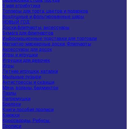
Сервировка стола, посуда
9 мая атрибутика
Топперы для торта, цветов и подарков
Воздушные и фольгированные шары
НОВЫЙ ГОД
Доски,флипчарты, аксессуары
Бумага для флипчартов
Информационные подставки для торговли
Магнитно-маркерные доски, Флипчарты
Аксессуары для досок
Игры и игрушки
Игрушки для девочек
Игры
Летние игрушки, каталки
Мыльные пузыри
Антистрессы и сквиши
Мячи, воланы, бадминтон
Пазлы
Погремушки
Брелоки
Книги пособия прописи
Книжки
Кроссворды, Ребусы.
Прописи