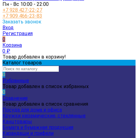
Пн - Вс 10:00 - 22:00
+7 928 427-22-27
+7 909 466-23-83
Заказать звонок
Вход
Регистрация
0
Корзина
0
₽
Товар добавлен в корзину!
Каталог товаров
0
Избранные
Товар добавлен в список избранных
0
Сравнение
Товар добавлен в список сравнения
Посуда для дома и офиса
Кружки керамические, стеклянные
Канцтовары
Бумага и бумажная продукция
Карандаши и грифели