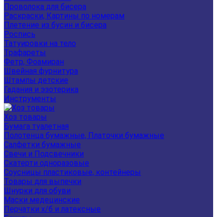
Проволока для бисера
Раскраски, Картины по номерам
Плетение из бусин и бисера
Роспись
Татуировки на тело
Трафареты
Фетр, Фоамиран
Швейная фурнитура
Штампы детские
Гадания и эзотерика
Инструменты
Хоз товары
Бумага туалетная
Полотенца бумажные, Платочки бумажные
Салфетки бумажные
Свечи и Подсвечники
Скатерти одноразовые
Соусницы пластиковые, контейнеры
Товары для выпечки
Шнурки для обуви
Маски медецинские
Перчатки х/б и латексные