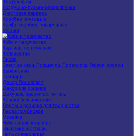
Контейнеры
Воздушно-пузырьковая плёнка
Джутовая веревка
Коробки почтовые
Крафт коробки, подарочные
Мешки
Хоби и творчество
Картины по номерам
Аппликации
Бисер
Блестки, гели, Прищепки, Проволока, Глазки, носики
Выжигание
Гравюры
Декор Пенопласт
Декор для поделок
Декупаж, кракелюр, поталь
Краски пальчиковые
Ленты и резинка для творчества
Леска для бисера
Мозайка
Наборы для квилинга
Наклейки и Стразы
Нить силиконовая