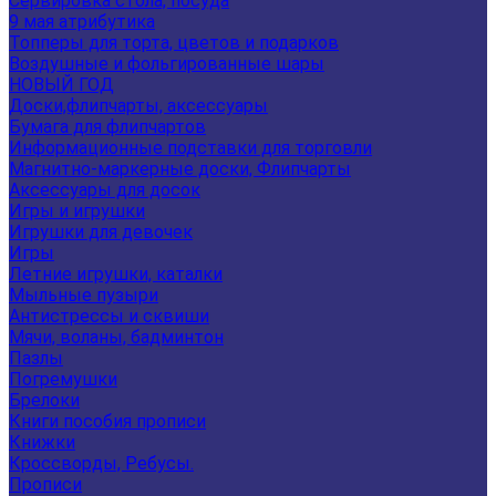
Сервировка стола, посуда
9 мая атрибутика
Топперы для торта, цветов и подарков
Воздушные и фольгированные шары
НОВЫЙ ГОД
Доски,флипчарты, аксессуары
Бумага для флипчартов
Информационные подставки для торговли
Магнитно-маркерные доски, Флипчарты
Аксессуары для досок
Игры и игрушки
Игрушки для девочек
Игры
Летние игрушки, каталки
Мыльные пузыри
Антистрессы и сквиши
Мячи, воланы, бадминтон
Пазлы
Погремушки
Брелоки
Книги пособия прописи
Книжки
Кроссворды, Ребусы.
Прописи