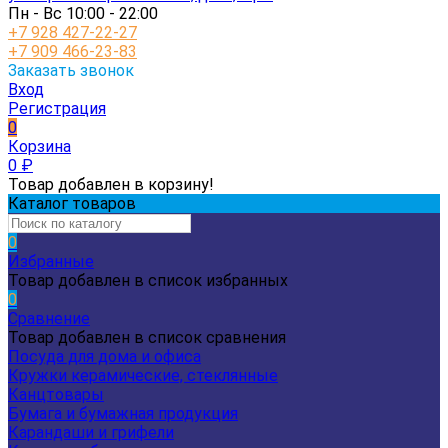
Пн - Вс 10:00 - 22:00
+7 928 427-22-27
+7 909 466-23-83
Заказать звонок
Вход
Регистрация
0
Корзина
0
₽
Товар добавлен в корзину!
Каталог товаров
0
Избранные
Товар добавлен в список избранных
0
Сравнение
Товар добавлен в список сравнения
Посуда для дома и офиса
Кружки керамические, стеклянные
Канцтовары
Бумага и бумажная продукция
Карандаши и грифели