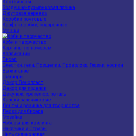
Контейнеры
Воздушно-пузырьковая плёнка
Джутовая веревка
Коробки почтовые
Крафт коробки, подарочные
Мешки
Хоби и творчество
Картины по номерам
Аппликации
Бисер
Блестки, гели, Прищепки, Проволока, Глазки, носики
Выжигание
Гравюры
Декор Пенопласт
Декор для поделок
Декупаж, кракелюр, поталь
Краски пальчиковые
Ленты и резинка для творчества
Леска для бисера
Мозайка
Наборы для квилинга
Наклейки и Стразы
Нить силиконовая