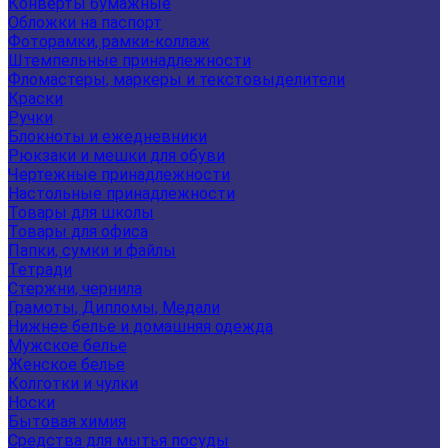
Конверты бумажные
Обложки на паспорт
Фоторамки, рамки-коллаж
Штемпельные принадлежности
Фломастеры, маркеры и текстовыделители
Краски
Ручки
Блокноты и ежедневники
Рюкзаки и мешки для обуви
Чертежные принадлежности
Настольные принадлежности
Товары для школы
Товары для офиса
Папки, сумки и файлы
Тетради
Стержни, чернила
Грамоты, Дипломы, Медали
Нижнее белье и домашняя одежда
Мужское белье
Женское белье
Колготки и чулки
Носки
Бытовая химия
Средства для мытья посуды