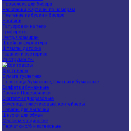
Проволока для бисера
Раскраски, Картины по номерам
Плетение из бусин и бисера
Роспись
Татуировки на тело
Трафареты
Фетр, Фоамиран
Швейная фурнитура
Штампы детские
Гадания и эзотерика
Инструменты
Хоз товары
Бумага туалетная
Полотенца бумажные, Платочки бумажные
Салфетки бумажные
Свечи и Подсвечники
Скатерти одноразовые
Соусницы пластиковые, контейнеры
Товары для выпечки
Шнурки для обуви
Маски медецинские
Перчатки х/б и латексные