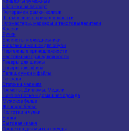
Конверты бумажные
Обложки на паспорт
Фоторамки, рамки-коллаж
Штемпельные принадлежности
Фломастеры, маркеры и текстовыделители
Краски
Ручки
Блокноты и ежедневники
Рюкзаки и мешки для обуви
Чертежные принадлежности
Настольные принадлежности
Товары для школы
Товары для офиса
Папки, сумки и файлы
Тетради
Стержни, чернила
Грамоты, Дипломы, Медали
Нижнее белье и домашняя одежда
Мужское белье
Женское белье
Колготки и чулки
Носки
Бытовая химия
Средства для мытья посуды