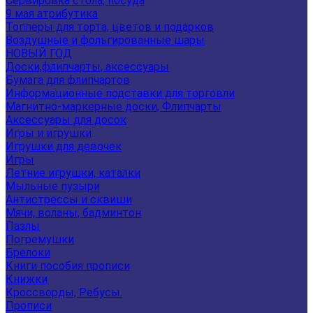
Сервировка стола, посуда
9 мая атрибутика
Топперы для торта, цветов и подарков
Воздушные и фольгированные шары
НОВЫЙ ГОД
Доски,флипчарты, аксессуары
Бумага для флипчартов
Информационные подставки для торговли
Магнитно-маркерные доски, Флипчарты
Аксессуары для досок
Игры и игрушки
Игрушки для девочек
Игры
Летние игрушки, каталки
Мыльные пузыри
Антистрессы и сквиши
Мячи, воланы, бадминтон
Пазлы
Погремушки
Брелоки
Книги пособия прописи
Книжки
Кроссворды, Ребусы.
Прописи