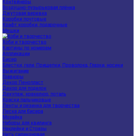
Контейнеры
Воздушно-пузырьковая плёнка
Джутовая веревка
Коробки почтовые
Крафт коробки, подарочные
Мешки
Хоби и творчество
Картины по номерам
Аппликации
Бисер
Блестки, гели, Прищепки, Проволока, Глазки, носики
Выжигание
Гравюры
Декор Пенопласт
Декор для поделок
Декупаж, кракелюр, поталь
Краски пальчиковые
Ленты и резинка для творчества
Леска для бисера
Мозайка
Наборы для квилинга
Наклейки и Стразы
Нить силиконовая