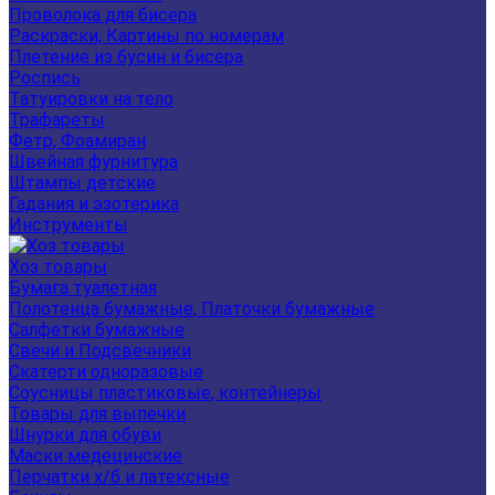
Проволока для бисера
Раскраски, Картины по номерам
Плетение из бусин и бисера
Роспись
Татуировки на тело
Трафареты
Фетр, Фоамиран
Швейная фурнитура
Штампы детские
Гадания и эзотерика
Инструменты
Хоз товары
Бумага туалетная
Полотенца бумажные, Платочки бумажные
Салфетки бумажные
Свечи и Подсвечники
Скатерти одноразовые
Соусницы пластиковые, контейнеры
Товары для выпечки
Шнурки для обуви
Маски медецинские
Перчатки х/б и латексные