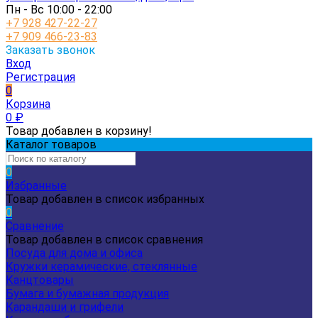
Пн - Вс 10:00 - 22:00
+7 928 427-22-27
+7 909 466-23-83
Заказать звонок
Вход
Регистрация
0
Корзина
0
₽
Товар добавлен в корзину!
Каталог товаров
0
Избранные
Товар добавлен в список избранных
0
Сравнение
Товар добавлен в список сравнения
Посуда для дома и офиса
Кружки керамические, стеклянные
Канцтовары
Бумага и бумажная продукция
Карандаши и грифели