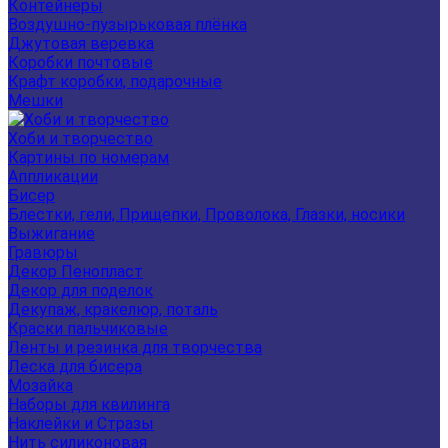
Контейнеры
Воздушно-пузырьковая плёнка
Джутовая веревка
Коробки почтовые
Крафт коробки, подарочные
Мешки
Хоби и творчество
Картины по номерам
Аппликации
Бисер
Блестки, гели, Прищепки, Проволока, Глазки, носики
Выжигание
Гравюры
Декор Пенопласт
Декор для поделок
Декупаж, кракелюр, поталь
Краски пальчиковые
Ленты и резинка для творчества
Леска для бисера
Мозайка
Наборы для квилинга
Наклейки и Стразы
Нить силиконовая