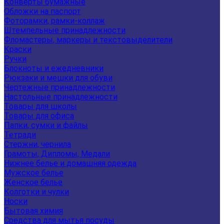
Конверты бумажные
Обложки на паспорт
Фоторамки, рамки-коллаж
Штемпельные принадлежности
Фломастеры, маркеры и текстовыделители
Краски
Ручки
Блокноты и ежедневники
Рюкзаки и мешки для обуви
Чертежные принадлежности
Настольные принадлежности
Товары для школы
Товары для офиса
Папки, сумки и файлы
Тетради
Стержни, чернила
Грамоты, Дипломы, Медали
Нижнее белье и домашняя одежда
Мужское белье
Женское белье
Колготки и чулки
Носки
Бытовая химия
Средства для мытья посуды