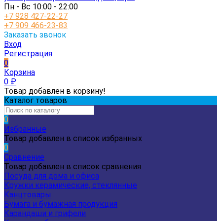
Пн - Вс 10:00 - 22:00
+7 928 427-22-27
+7 909 466-23-83
Заказать звонок
Вход
Регистрация
0
Корзина
0
₽
Товар добавлен в корзину!
Каталог товаров
0
Избранные
Товар добавлен в список избранных
0
Сравнение
Товар добавлен в список сравнения
Посуда для дома и офиса
Кружки керамические, стеклянные
Канцтовары
Бумага и бумажная продукция
Карандаши и грифели