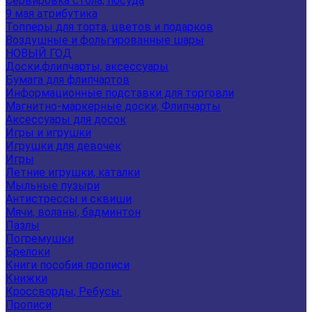
Сервировка стола, посуда
9 мая атрибутика
Топперы для торта, цветов и подарков
Воздушные и фольгированные шары
НОВЫЙ ГОД
Доски,флипчарты, аксессуары
Бумага для флипчартов
Информационные подставки для торговли
Магнитно-маркерные доски, Флипчарты
Аксессуары для досок
Игры и игрушки
Игрушки для девочек
Игры
Летние игрушки, каталки
Мыльные пузыри
Антистрессы и сквиши
Мячи, воланы, бадминтон
Пазлы
Погремушки
Брелоки
Книги пособия прописи
Книжки
Кроссворды, Ребусы.
Прописи