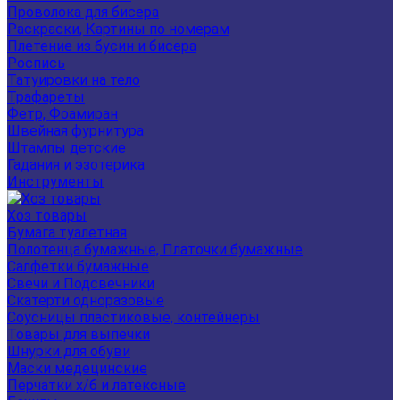
Проволока для бисера
Раскраски, Картины по номерам
Плетение из бусин и бисера
Роспись
Татуировки на тело
Трафареты
Фетр, Фоамиран
Швейная фурнитура
Штампы детские
Гадания и эзотерика
Инструменты
Хоз товары
Бумага туалетная
Полотенца бумажные, Платочки бумажные
Салфетки бумажные
Свечи и Подсвечники
Скатерти одноразовые
Соусницы пластиковые, контейнеры
Товары для выпечки
Шнурки для обуви
Маски медецинские
Перчатки х/б и латексные