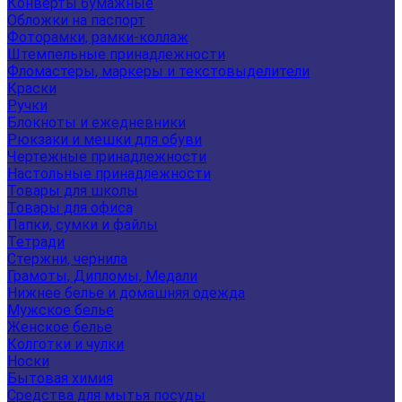
Конверты бумажные
Обложки на паспорт
Фоторамки, рамки-коллаж
Штемпельные принадлежности
Фломастеры, маркеры и текстовыделители
Краски
Ручки
Блокноты и ежедневники
Рюкзаки и мешки для обуви
Чертежные принадлежности
Настольные принадлежности
Товары для школы
Товары для офиса
Папки, сумки и файлы
Тетради
Стержни, чернила
Грамоты, Дипломы, Медали
Нижнее белье и домашняя одежда
Мужское белье
Женское белье
Колготки и чулки
Носки
Бытовая химия
Средства для мытья посуды