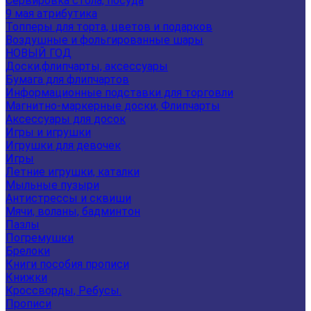
Сервировка стола, посуда
9 мая атрибутика
Топперы для торта, цветов и подарков
Воздушные и фольгированные шары
НОВЫЙ ГОД
Доски,флипчарты, аксессуары
Бумага для флипчартов
Информационные подставки для торговли
Магнитно-маркерные доски, Флипчарты
Аксессуары для досок
Игры и игрушки
Игрушки для девочек
Игры
Летние игрушки, каталки
Мыльные пузыри
Антистрессы и сквиши
Мячи, воланы, бадминтон
Пазлы
Погремушки
Брелоки
Книги пособия прописи
Книжки
Кроссворды, Ребусы.
Прописи