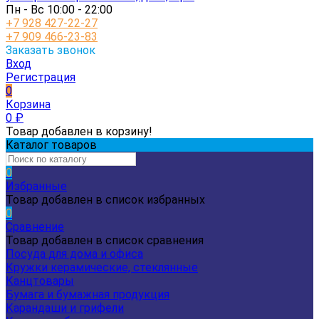
Пн - Вс 10:00 - 22:00
+7 928 427-22-27
+7 909 466-23-83
Заказать звонок
Вход
Регистрация
0
Корзина
0
₽
Товар добавлен в корзину!
Каталог товаров
0
Избранные
Товар добавлен в список избранных
0
Сравнение
Товар добавлен в список сравнения
Посуда для дома и офиса
Кружки керамические, стеклянные
Канцтовары
Бумага и бумажная продукция
Карандаши и грифели