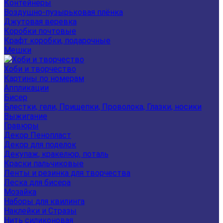
Контейнеры
Воздушно-пузырьковая плёнка
Джутовая веревка
Коробки почтовые
Крафт коробки, подарочные
Мешки
Хоби и творчество
Картины по номерам
Аппликации
Бисер
Блестки, гели, Прищепки, Проволока, Глазки, носики
Выжигание
Гравюры
Декор Пенопласт
Декор для поделок
Декупаж, кракелюр, поталь
Краски пальчиковые
Ленты и резинка для творчества
Леска для бисера
Мозайка
Наборы для квилинга
Наклейки и Стразы
Нить силиконовая