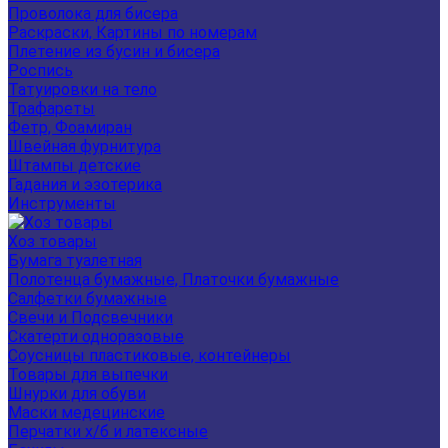
Проволока для бисера
Раскраски, Картины по номерам
Плетение из бусин и бисера
Роспись
Татуировки на тело
Трафареты
Фетр, Фоамиран
Швейная фурнитура
Штампы детские
Гадания и эзотерика
Инструменты
Хоз товары
Бумага туалетная
Полотенца бумажные, Платочки бумажные
Салфетки бумажные
Свечи и Подсвечники
Скатерти одноразовые
Соусницы пластиковые, контейнеры
Товары для выпечки
Шнурки для обуви
Маски медецинские
Перчатки х/б и латексные