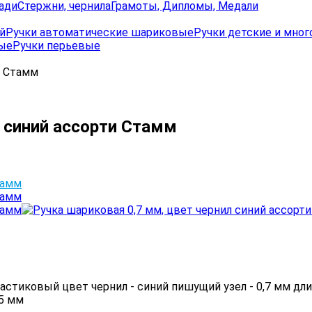
ади
Стержни, чернила
Грамоты, Дипломы, Медали
й
Ручки автоматические шариковые
Ручки детские и мно
вые
Ручки перьевые
и Стамм
л синий ассорти Стамм
астиковый цвет чернил - синий пишущий узел - 0,7 мм дли
,5 мм