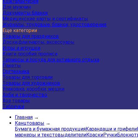
Кожгалантерея
Для мужчин
Документы бланки
Медицинские карты и сертификаты
Журналы, трудовые, бланки, удостоверения
Еще категории
Товары для праздников
Доски,флипчарты, аксессуары
Игры и игрушки
Книги пособия прописи
Термосы и посуда для активного отдыха
Пакеты
Оргтехника
Товары для торговли
Товары для художников
Упаковка, коробки, мешки
Хоби и творчество
Хоз товары
Таблички
Главная
→
Канцтовары
→
Бумага и бумажная продукция
Карандаши и грифели
маркеры и текстовыделители
Краски
Ручки
Блокнот