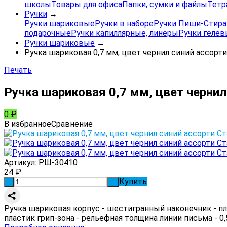
школы
Товары для офиса
Папки, сумки и файлы
Тетр
Ручки
→
Ручки шариковые
Ручки в наборе
Ручки Пиши-Стира
подарочные
Ручки капиллярные, линеры
Ручки геле
Ручки шариковые
→
Ручка шариковая 0,7 мм, цвет чернил синий ассорт
Печать
Ручка шариковая 0,7 мм, цвет черни
0
₽
В избранное
Сравнение
Артикул:
РШ-30410
24
₽
Купить
-
+
Ручка шариковая корпус - шестигранный наконечник - пл
пластик грип-зона - рельефная толщина линии письма - 0