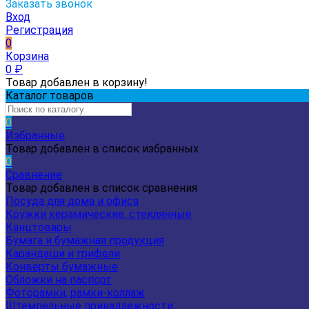
Заказать звонок
Вход
Регистрация
0
Корзина
0
₽
Товар добавлен в корзину!
Каталог товаров
0
Избранные
Товар добавлен в список избранных
0
Сравнение
Товар добавлен в список сравнения
Посуда для дома и офиса
Кружки керамические, стеклянные
Канцтовары
Бумага и бумажная продукция
Карандаши и грифели
Конверты бумажные
Обложки на паспорт
Фоторамки, рамки-коллаж
Штемпельные принадлежности