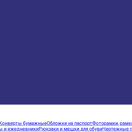
Конверты бумажные
Обложки на паспорт
Фоторамки, рамк
ы и ежедневники
Рюкзаки и мешки для обуви
Чертежные 