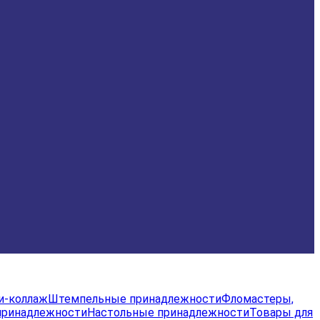
и-коллаж
Штемпельные принадлежности
Фломастеры,
принадлежности
Настольные принадлежности
Товары для