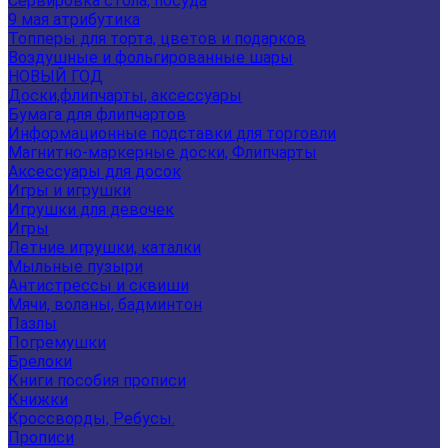
Сервировка стола, посуда
9 мая атрибутика
Топперы для торта, цветов и подарков
Воздушные и фольгированные шары
НОВЫЙ ГОД
Доски,флипчарты, аксессуары
Бумага для флипчартов
Информационные подставки для торговли
Магнитно-маркерные доски, Флипчарты
Аксессуары для досок
Игры и игрушки
Игрушки для девочек
Игры
Летние игрушки, каталки
Мыльные пузыри
Антистрессы и сквиши
Мячи, воланы, бадминтон
Пазлы
Погремушки
Брелоки
Книги пособия прописи
Книжки
Кроссворды, Ребусы.
Прописи