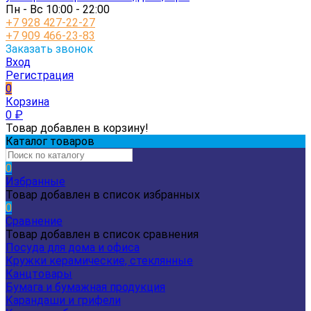
Пн - Вс 10:00 - 22:00
+7 928 427-22-27
+7 909 466-23-83
Заказать звонок
Вход
Регистрация
0
Корзина
0
₽
Товар добавлен в корзину!
Каталог товаров
0
Избранные
Товар добавлен в список избранных
0
Сравнение
Товар добавлен в список сравнения
Посуда для дома и офиса
Кружки керамические, стеклянные
Канцтовары
Бумага и бумажная продукция
Карандаши и грифели