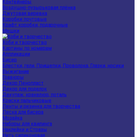
Контейнеры
Воздушно-пузырьковая плёнка
Джутовая веревка
Коробки почтовые
Крафт коробки, подарочные
Мешки
Хоби и творчество
Картины по номерам
Аппликации
Бисер
Блестки, гели, Прищепки, Проволока, Глазки, носики
Выжигание
Гравюры
Декор Пенопласт
Декор для поделок
Декупаж, кракелюр, поталь
Краски пальчиковые
Ленты и резинка для творчества
Леска для бисера
Мозайка
Наборы для квилинга
Наклейки и Стразы
Нить силиконовая