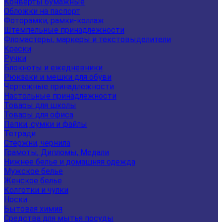
Конверты бумажные
Обложки на паспорт
Фоторамки, рамки-коллаж
Штемпельные принадлежности
Фломастеры, маркеры и текстовыделители
Краски
Ручки
Блокноты и ежедневники
Рюкзаки и мешки для обуви
Чертежные принадлежности
Настольные принадлежности
Товары для школы
Товары для офиса
Папки, сумки и файлы
Тетради
Стержни, чернила
Грамоты, Дипломы, Медали
Нижнее белье и домашняя одежда
Мужское белье
Женское белье
Колготки и чулки
Носки
Бытовая химия
Средства для мытья посуды