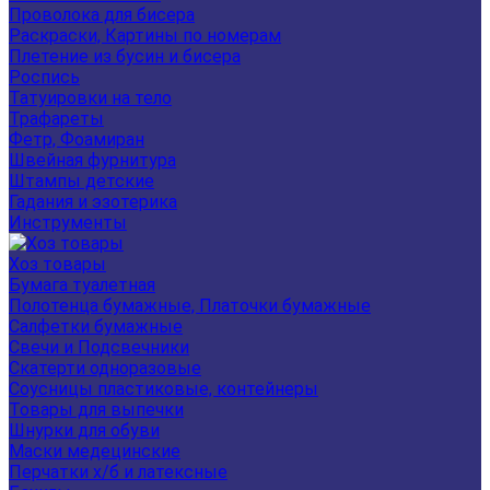
Проволока для бисера
Раскраски, Картины по номерам
Плетение из бусин и бисера
Роспись
Татуировки на тело
Трафареты
Фетр, Фоамиран
Швейная фурнитура
Штампы детские
Гадания и эзотерика
Инструменты
Хоз товары
Бумага туалетная
Полотенца бумажные, Платочки бумажные
Салфетки бумажные
Свечи и Подсвечники
Скатерти одноразовые
Соусницы пластиковые, контейнеры
Товары для выпечки
Шнурки для обуви
Маски медецинские
Перчатки х/б и латексные