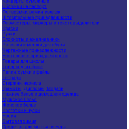
Конверты бумажные
Обложки на паспорт
Фоторамки, рамки-коллаж
Штемпельные принадлежности
Фломастеры, маркеры и текстовыделители
Краски
Ручки
Блокноты и ежедневники
Рюкзаки и мешки для обуви
Чертежные принадлежности
Настольные принадлежности
Товары для школы
Товары для офиса
Папки, сумки и файлы
Тетради
Стержни, чернила
Грамоты, Дипломы, Медали
Нижнее белье и домашняя одежда
Мужское белье
Женское белье
Колготки и чулки
Носки
Бытовая химия
Средства для мытья посуды