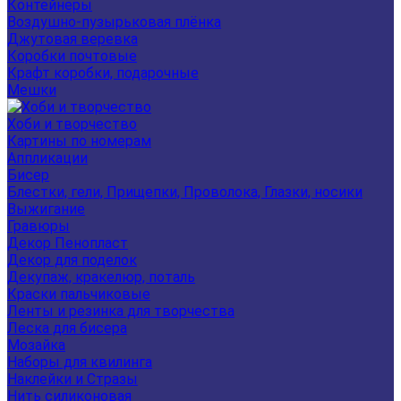
Контейнеры
Воздушно-пузырьковая плёнка
Джутовая веревка
Коробки почтовые
Крафт коробки, подарочные
Мешки
Хоби и творчество
Картины по номерам
Аппликации
Бисер
Блестки, гели, Прищепки, Проволока, Глазки, носики
Выжигание
Гравюры
Декор Пенопласт
Декор для поделок
Декупаж, кракелюр, поталь
Краски пальчиковые
Ленты и резинка для творчества
Леска для бисера
Мозайка
Наборы для квилинга
Наклейки и Стразы
Нить силиконовая