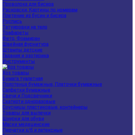
Проволока для бисера
Раскраски, Картины по номерам
Плетение из бусин и бисера
Роспись
Татуировки на тело
Трафареты
Фетр, Фоамиран
Швейная фурнитура
Штампы детские
Гадания и эзотерика
Инструменты
Хоз товары
Бумага туалетная
Полотенца бумажные, Платочки бумажные
Салфетки бумажные
Свечи и Подсвечники
Скатерти одноразовые
Соусницы пластиковые, контейнеры
Товары для выпечки
Шнурки для обуви
Маски медецинские
Перчатки х/б и латексные