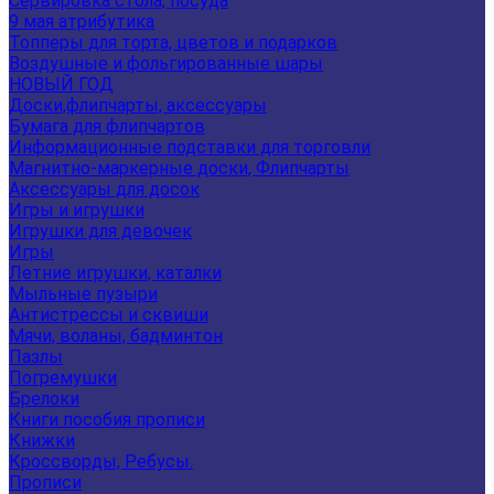
Сервировка стола, посуда
9 мая атрибутика
Топперы для торта, цветов и подарков
Воздушные и фольгированные шары
НОВЫЙ ГОД
Доски,флипчарты, аксессуары
Бумага для флипчартов
Информационные подставки для торговли
Магнитно-маркерные доски, Флипчарты
Аксессуары для досок
Игры и игрушки
Игрушки для девочек
Игры
Летние игрушки, каталки
Мыльные пузыри
Антистрессы и сквиши
Мячи, воланы, бадминтон
Пазлы
Погремушки
Брелоки
Книги пособия прописи
Книжки
Кроссворды, Ребусы.
Прописи