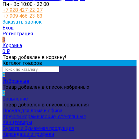
Пн - Вс 10:00 - 22:00
+7 928 427-22-27
+7 909 466-23-83
Заказать звонок
Вход
Регистрация
0
Корзина
0
₽
Товар добавлен в корзину!
Каталог товаров
0
Избранные
Товар добавлен в список избранных
0
Сравнение
Товар добавлен в список сравнения
Посуда для дома и офиса
Кружки керамические, стеклянные
Канцтовары
Бумага и бумажная продукция
Карандаши и грифели