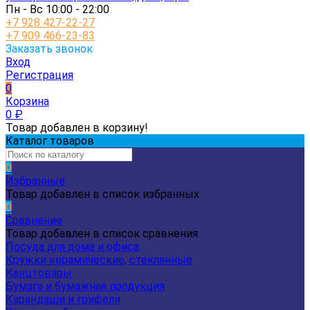
Пн - Вс 10:00 - 22:00
+7 928 427-22-27
+7 909 466-23-83
Заказать звонок
Вход
Регистрация
0
Корзина
0
₽
Товар добавлен в корзину!
Каталог товаров
0
Избранные
Товар добавлен в список избранных
0
Сравнение
Товар добавлен в список сравнения
Посуда для дома и офиса
Кружки керамические, стеклянные
Канцтовары
Бумага и бумажная продукция
Карандаши и грифели