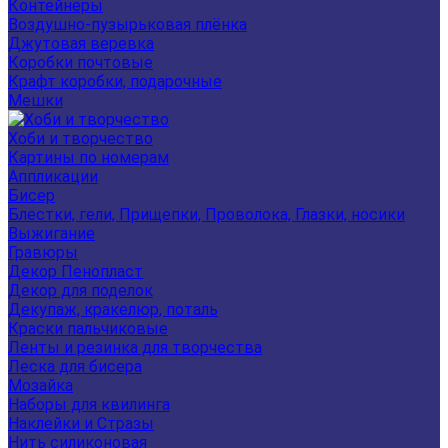
Контейнеры
Воздушно-пузырьковая плёнка
Джутовая веревка
Коробки почтовые
Крафт коробки, подарочные
Мешки
Хоби и творчество
Картины по номерам
Аппликации
Бисер
Блестки, гели, Прищепки, Проволока, Глазки, носики
Выжигание
Гравюры
Декор Пенопласт
Декор для поделок
Декупаж, кракелюр, поталь
Краски пальчиковые
Ленты и резинка для творчества
Леска для бисера
Мозайка
Наборы для квилинга
Наклейки и Стразы
Нить силиконовая