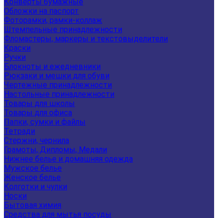
Конверты бумажные
Обложки на паспорт
Фоторамки, рамки-коллаж
Штемпельные принадлежности
Фломастеры, маркеры и текстовыделители
Краски
Ручки
Блокноты и ежедневники
Рюкзаки и мешки для обуви
Чертежные принадлежности
Настольные принадлежности
Товары для школы
Товары для офиса
Папки, сумки и файлы
Тетради
Стержни, чернила
Грамоты, Дипломы, Медали
Нижнее белье и домашняя одежда
Мужское белье
Женское белье
Колготки и чулки
Носки
Бытовая химия
Средства для мытья посуды