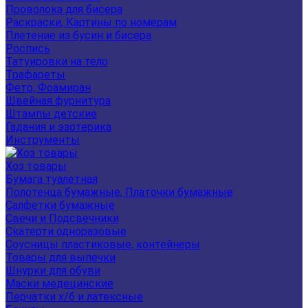
Проволока для бисера
Раскраски, Картины по номерам
Плетение из бусин и бисера
Роспись
Татуировки на тело
Трафареты
Фетр, Фоамиран
Швейная фурнитура
Штампы детские
Гадания и эзотерика
Инструменты
Хоз товары
Бумага туалетная
Полотенца бумажные, Платочки бумажные
Салфетки бумажные
Свечи и Подсвечники
Скатерти одноразовые
Соусницы пластиковые, контейнеры
Товары для выпечки
Шнурки для обуви
Маски медецинские
Перчатки х/б и латексные