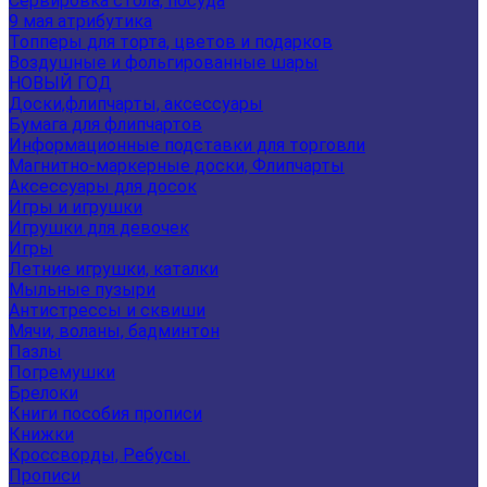
Сервировка стола, посуда
9 мая атрибутика
Топперы для торта, цветов и подарков
Воздушные и фольгированные шары
НОВЫЙ ГОД
Доски,флипчарты, аксессуары
Бумага для флипчартов
Информационные подставки для торговли
Магнитно-маркерные доски, Флипчарты
Аксессуары для досок
Игры и игрушки
Игрушки для девочек
Игры
Летние игрушки, каталки
Мыльные пузыри
Антистрессы и сквиши
Мячи, воланы, бадминтон
Пазлы
Погремушки
Брелоки
Книги пособия прописи
Книжки
Кроссворды, Ребусы.
Прописи