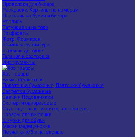
Проволока для бисера
Раскраски, Картины по номерам
Плетение из бусин и бисера
Роспись
Татуировки на тело
Трафареты
Фетр, Фоамиран
Швейная фурнитура
Штампы детские
Гадания и эзотерика
Инструменты
Хоз товары
Бумага туалетная
Полотенца бумажные, Платочки бумажные
Салфетки бумажные
Свечи и Подсвечники
Скатерти одноразовые
Соусницы пластиковые, контейнеры
Товары для выпечки
Шнурки для обуви
Маски медецинские
Перчатки х/б и латексные