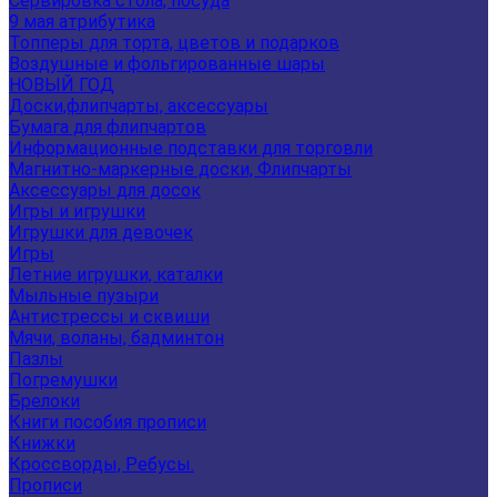
Сервировка стола, посуда
9 мая атрибутика
Топперы для торта, цветов и подарков
Воздушные и фольгированные шары
НОВЫЙ ГОД
Доски,флипчарты, аксессуары
Бумага для флипчартов
Информационные подставки для торговли
Магнитно-маркерные доски, Флипчарты
Аксессуары для досок
Игры и игрушки
Игрушки для девочек
Игры
Летние игрушки, каталки
Мыльные пузыри
Антистрессы и сквиши
Мячи, воланы, бадминтон
Пазлы
Погремушки
Брелоки
Книги пособия прописи
Книжки
Кроссворды, Ребусы.
Прописи