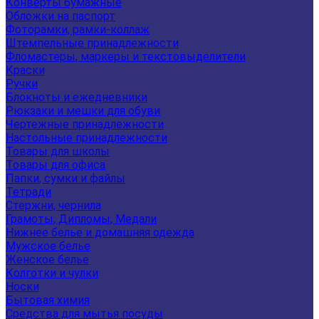
Конверты бумажные
Обложки на паспорт
Фоторамки, рамки-коллаж
Штемпельные принадлежности
Фломастеры, маркеры и текстовыделители
Краски
Ручки
Блокноты и ежедневники
Рюкзаки и мешки для обуви
Чертежные принадлежности
Настольные принадлежности
Товары для школы
Товары для офиса
Папки, сумки и файлы
Тетради
Стержни, чернила
Грамоты, Дипломы, Медали
Нижнее белье и домашняя одежда
Мужское белье
Женское белье
Колготки и чулки
Носки
Бытовая химия
Средства для мытья посуды