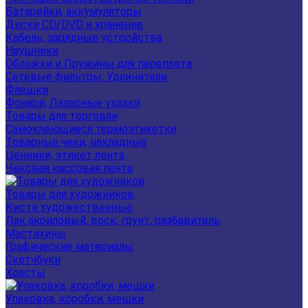
Батарейки, аккумуляторы
Диски CD/DVD и хранение
Кабель, зарядные устройства
Наушники
Обложки и Пружины для переплета
Сетевые фильтры, Удлинители
Флешки
Фонари, Лазерные указки
Товары для торговли
Самоклеющиеся термоэтикетки
Товарные чеки, накладные
Ценники, этикет лента
Чековая кассовая лента
Товары для художников
Кисти художественные
Лак акриловый, воск, грунт, разбавитель
Мастихины
Графические материалы
Скетчбуки
Холсты
Упаковка, коробки, мешки