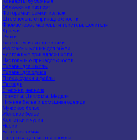
Конверты бумажные
Обложки на паспорт
Фоторамки, рамки-коллаж
Штемпельные принадлежности
Фломастеры, маркеры и текстовыделители
Краски
Ручки
Блокноты и ежедневники
Рюкзаки и мешки для обуви
Чертежные принадлежности
Настольные принадлежности
Товары для школы
Товары для офиса
Папки, сумки и файлы
Тетради
Стержни, чернила
Грамоты, Дипломы, Медали
Нижнее белье и домашняя одежда
Мужское белье
Женское белье
Колготки и чулки
Носки
Бытовая химия
Средства для мытья посуды