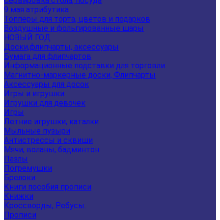
Сервировка стола, посуда
9 мая атрибутика
Топперы для торта, цветов и подарков
Воздушные и фольгированные шары
НОВЫЙ ГОД
Доски,флипчарты, аксессуары
Бумага для флипчартов
Информационные подставки для торговли
Магнитно-маркерные доски, Флипчарты
Аксессуары для досок
Игры и игрушки
Игрушки для девочек
Игры
Летние игрушки, каталки
Мыльные пузыри
Антистрессы и сквиши
Мячи, воланы, бадминтон
Пазлы
Погремушки
Брелоки
Книги пособия прописи
Книжки
Кроссворды, Ребусы.
Прописи