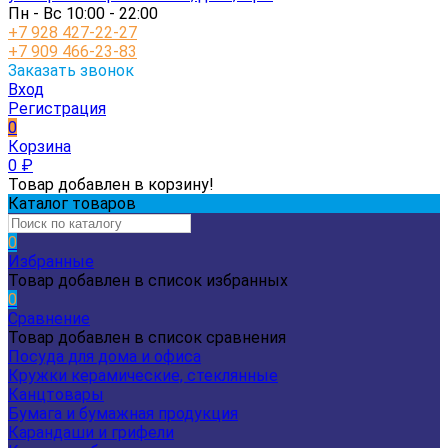
Пн - Вс 10:00 - 22:00
+7 928 427-22-27
+7 909 466-23-83
Заказать звонок
Вход
Регистрация
0
Корзина
0
₽
Товар добавлен в корзину!
Каталог товаров
0
Избранные
Товар добавлен в список избранных
0
Сравнение
Товар добавлен в список сравнения
Посуда для дома и офиса
Кружки керамические, стеклянные
Канцтовары
Бумага и бумажная продукция
Карандаши и грифели