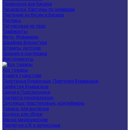
Проволока для бисера
Раскраски, Картины по номерам
Плетение из бусин и бисера
Роспись
Татуировки на тело
Трафареты
Фетр, Фоамиран
Швейная фурнитура
Штампы детские
Гадания и эзотерика
Инструменты
Хоз товары
Бумага туалетная
Полотенца бумажные, Платочки бумажные
Салфетки бумажные
Свечи и Подсвечники
Скатерти одноразовые
Соусницы пластиковые, контейнеры
Товары для выпечки
Шнурки для обуви
Маски медецинские
Перчатки х/б и латексные