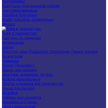
Контейнеры
Воздушно-пузырьковая плёнка
Джутовая веревка
Коробки почтовые
Крафт коробки, подарочные
Мешки
Хоби и творчество
Картины по номерам
Аппликации
Бисер
Блестки, гели, Прищепки, Проволока, Глазки, носики
Выжигание
Гравюры
Декор Пенопласт
Декор для поделок
Декупаж, кракелюр, поталь
Краски пальчиковые
Ленты и резинка для творчества
Леска для бисера
Мозайка
Наборы для квилинга
Наклейки и Стразы
Нить силиконовая