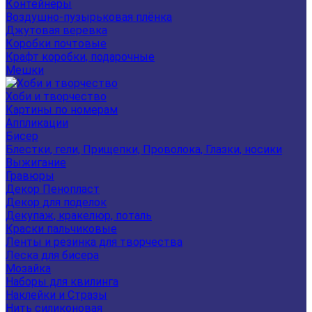
Контейнеры
Воздушно-пузырьковая плёнка
Джутовая веревка
Коробки почтовые
Крафт коробки, подарочные
Мешки
Хоби и творчество
Картины по номерам
Аппликации
Бисер
Блестки, гели, Прищепки, Проволока, Глазки, носики
Выжигание
Гравюры
Декор Пенопласт
Декор для поделок
Декупаж, кракелюр, поталь
Краски пальчиковые
Ленты и резинка для творчества
Леска для бисера
Мозайка
Наборы для квилинга
Наклейки и Стразы
Нить силиконовая