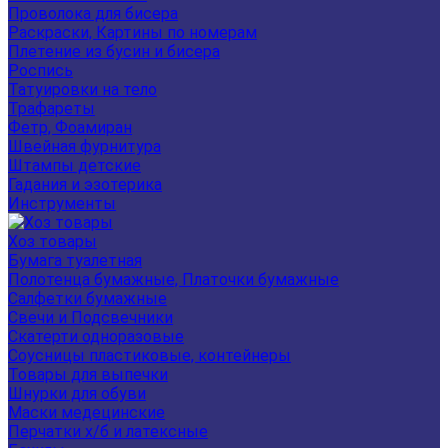
Проволока для бисера
Раскраски, Картины по номерам
Плетение из бусин и бисера
Роспись
Татуировки на тело
Трафареты
Фетр, Фоамиран
Швейная фурнитура
Штампы детские
Гадания и эзотерика
Инструменты
Хоз товары
Бумага туалетная
Полотенца бумажные, Платочки бумажные
Салфетки бумажные
Свечи и Подсвечники
Скатерти одноразовые
Соусницы пластиковые, контейнеры
Товары для выпечки
Шнурки для обуви
Маски медецинские
Перчатки х/б и латексные