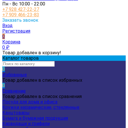
Пн - Вс 10:00 - 22:00
+7 928 427-22-27
+7 909 466-23-83
Заказать звонок
Вход
Регистрация
0
Корзина
0
₽
Товар добавлен в корзину!
Каталог товаров
0
Избранные
Товар добавлен в список избранных
0
Сравнение
Товар добавлен в список сравнения
Посуда для дома и офиса
Кружки керамические, стеклянные
Канцтовары
Бумага и бумажная продукция
Карандаши и грифели