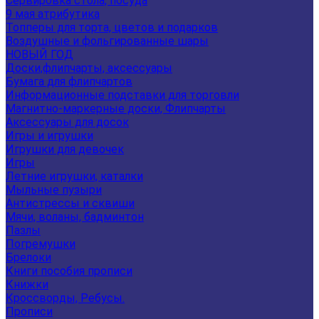
Сервировка стола, посуда
9 мая атрибутика
Топперы для торта, цветов и подарков
Воздушные и фольгированные шары
НОВЫЙ ГОД
Доски,флипчарты, аксессуары
Бумага для флипчартов
Информационные подставки для торговли
Магнитно-маркерные доски, Флипчарты
Аксессуары для досок
Игры и игрушки
Игрушки для девочек
Игры
Летние игрушки, каталки
Мыльные пузыри
Антистрессы и сквиши
Мячи, воланы, бадминтон
Пазлы
Погремушки
Брелоки
Книги пособия прописи
Книжки
Кроссворды, Ребусы.
Прописи