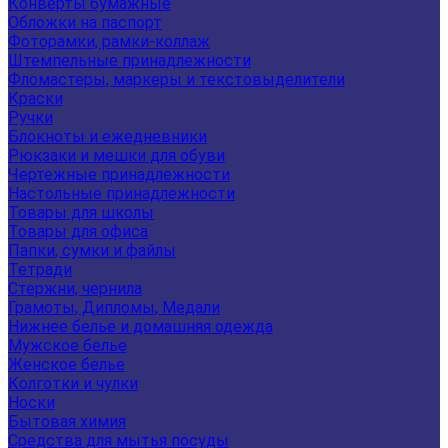
Конверты бумажные
Обложки на паспорт
Фоторамки, рамки-коллаж
Штемпельные принадлежности
Фломастеры, маркеры и текстовыделители
Краски
Ручки
Блокноты и ежедневники
Рюкзаки и мешки для обуви
Чертежные принадлежности
Настольные принадлежности
Товары для школы
Товары для офиса
Папки, сумки и файлы
Тетради
Стержни, чернила
Грамоты, Дипломы, Медали
Нижнее белье и домашняя одежда
Мужское белье
Женское белье
Колготки и чулки
Носки
Бытовая химия
Средства для мытья посуды