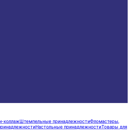
и-коллаж
Штемпельные принадлежности
Фломастеры,
принадлежности
Настольные принадлежности
Товары для