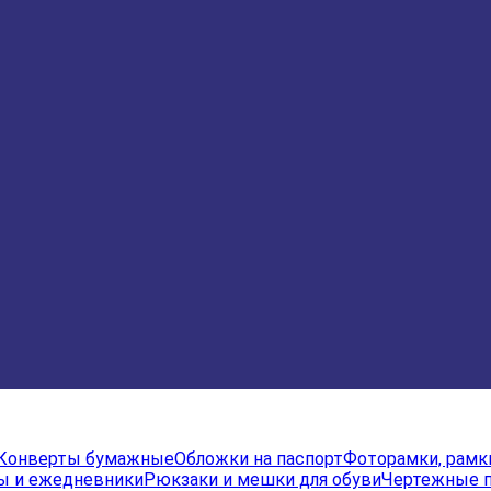
Конверты бумажные
Обложки на паспорт
Фоторамки, рамк
ы и ежедневники
Рюкзаки и мешки для обуви
Чертежные 