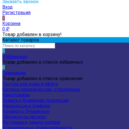
Заказать звонок
Вход
Регистрация
0
Корзина
0
₽
Товар добавлен в корзину!
Каталог товаров
0
Избранные
Товар добавлен в список избранных
0
Сравнение
Товар добавлен в список сравнения
Посуда для дома и офиса
Кружки керамические, стеклянные
Канцтовары
Бумага и бумажная продукция
Карандаши и грифели
Конверты бумажные
Обложки на паспорт
Фоторамки, рамки-коллаж
Штемпельные принадлежности