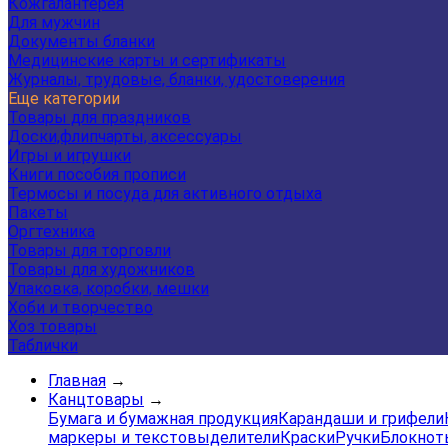
Кожгалантерея
Для мужчин
Документы бланки
Медицинские карты и сертификаты
Журналы, трудовые, бланки, удостоверения
Еще категории
Товары для праздников
Доски,флипчарты, аксессуары
Игры и игрушки
Книги пособия прописи
Термосы и посуда для активного отдыха
Пакеты
Оргтехника
Товары для торговли
Товары для художников
Упаковка, коробки, мешки
Хоби и творчество
Хоз товары
Таблички
Главная
→
Канцтовары
→
Бумага и бумажная продукция
Карандаши и грифели
маркеры и текстовыделители
Краски
Ручки
Блокнот