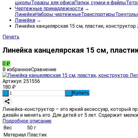
школы
Товары для офиса
Папки, сумки и файлы
Тетр
Чертежные принадлежности
→
Линейки
Наборы чертежные
Транспортиры
Треуголь
Линейки
→
Линейка канцелярская 15 см, пластик, конструктор
Печать
Линейка канцелярская 15 см, пластик
0
₽
В избранное
Сравнение
Артикул:
251556
180
₽
Купить
-
+
Линейка-конструктор – это яркий аксессуар, который пр
дизайн и менять его. Для детей от 5 лет. Содержит мелки
Подробное описание
Вес
50 г
Материал
Пластик