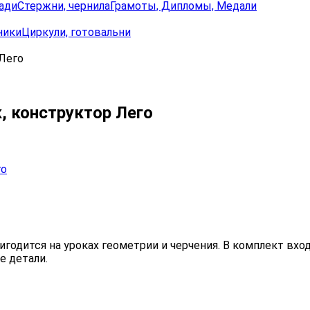
ади
Стержни, чернила
Грамоты, Дипломы, Медали
ники
Циркули, готовальни
 Лего
, конструктор Лего
игодится на уроках геометрии и черчения. В комплект вх
е детали.