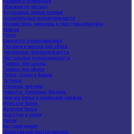
Конверты бумажные
Обложки на паспорт
Фоторамки, рамки-коллаж
Штемпельные принадлежности
Фломастеры, маркеры и текстовыделители
Краски
Ручки
Блокноты и ежедневники
Рюкзаки и мешки для обуви
Чертежные принадлежности
Настольные принадлежности
Товары для школы
Товары для офиса
Папки, сумки и файлы
Тетради
Стержни, чернила
Грамоты, Дипломы, Медали
Нижнее белье и домашняя одежда
Мужское белье
Женское белье
Колготки и чулки
Носки
Бытовая химия
Средства для мытья посуды