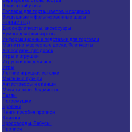
Сервировка стола, посуда
9 мая атрибутика
Топперы для торта, цветов и подарков
Воздушные и фольгированные шары
НОВЫЙ ГОД
Доски,флипчарты, аксессуары
Бумага для флипчартов
Информационные подставки для торговли
Магнитно-маркерные доски, Флипчарты
Аксессуары для досок
Игры и игрушки
Игрушки для девочек
Игры
Летние игрушки, каталки
Мыльные пузыри
Антистрессы и сквиши
Мячи, воланы, бадминтон
Пазлы
Погремушки
Брелоки
Книги пособия прописи
Книжки
Кроссворды, Ребусы.
Прописи