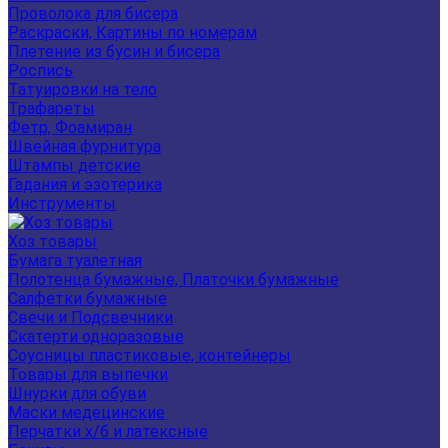
Проволока для бисера
Раскраски, Картины по номерам
Плетение из бусин и бисера
Роспись
Татуировки на тело
Трафареты
Фетр, Фоамиран
Швейная фурнитура
Штампы детские
Гадания и эзотерика
Инструменты
Хоз товары
Бумага туалетная
Полотенца бумажные, Платочки бумажные
Салфетки бумажные
Свечи и Подсвечники
Скатерти одноразовые
Соусницы пластиковые, контейнеры
Товары для выпечки
Шнурки для обуви
Маски медецинские
Перчатки х/б и латексные