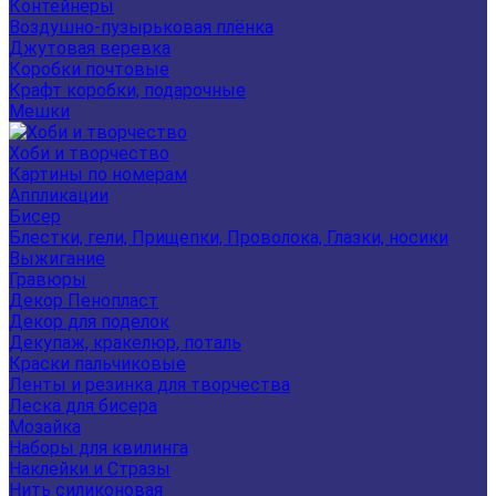
Контейнеры
Воздушно-пузырьковая плёнка
Джутовая веревка
Коробки почтовые
Крафт коробки, подарочные
Мешки
Хоби и творчество
Картины по номерам
Аппликации
Бисер
Блестки, гели, Прищепки, Проволока, Глазки, носики
Выжигание
Гравюры
Декор Пенопласт
Декор для поделок
Декупаж, кракелюр, поталь
Краски пальчиковые
Ленты и резинка для творчества
Леска для бисера
Мозайка
Наборы для квилинга
Наклейки и Стразы
Нить силиконовая