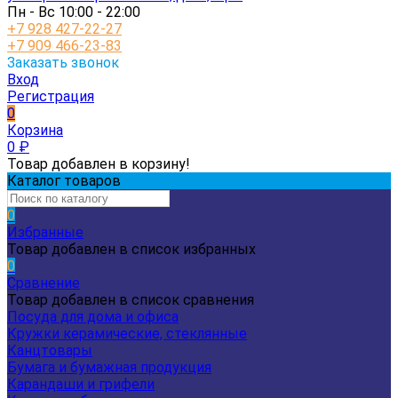
Пн - Вс 10:00 - 22:00
+7 928 427-22-27
+7 909 466-23-83
Заказать звонок
Вход
Регистрация
0
Корзина
0
₽
Товар добавлен в корзину!
Каталог товаров
0
Избранные
Товар добавлен в список избранных
0
Сравнение
Товар добавлен в список сравнения
Посуда для дома и офиса
Кружки керамические, стеклянные
Канцтовары
Бумага и бумажная продукция
Карандаши и грифели