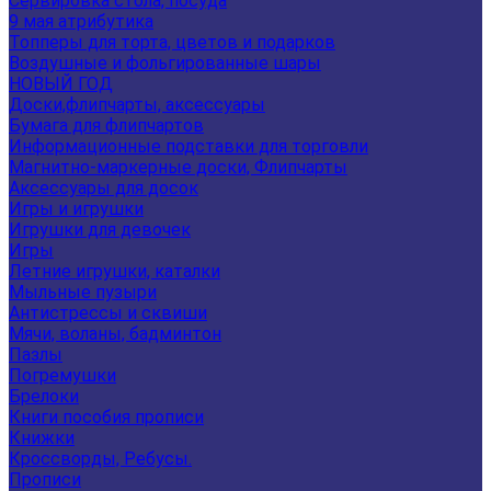
Сервировка стола, посуда
9 мая атрибутика
Топперы для торта, цветов и подарков
Воздушные и фольгированные шары
НОВЫЙ ГОД
Доски,флипчарты, аксессуары
Бумага для флипчартов
Информационные подставки для торговли
Магнитно-маркерные доски, Флипчарты
Аксессуары для досок
Игры и игрушки
Игрушки для девочек
Игры
Летние игрушки, каталки
Мыльные пузыри
Антистрессы и сквиши
Мячи, воланы, бадминтон
Пазлы
Погремушки
Брелоки
Книги пособия прописи
Книжки
Кроссворды, Ребусы.
Прописи