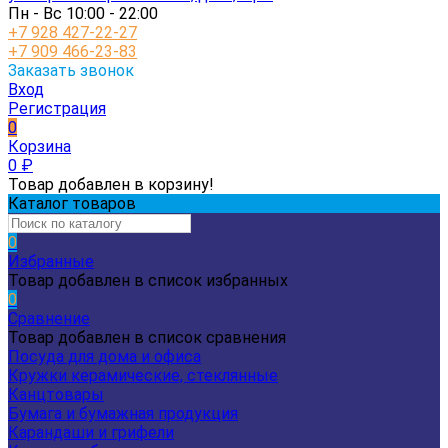
Пн - Вс 10:00 - 22:00
+7 928 427-22-27
+7 909 466-23-83
Заказать звонок
Вход
Регистрация
0
Корзина
0
₽
Товар добавлен в корзину!
Каталог товаров
0
Избранные
Товар добавлен в список избранных
0
Сравнение
Товар добавлен в список сравнения
Посуда для дома и офиса
Кружки керамические, стеклянные
Канцтовары
Бумага и бумажная продукция
Карандаши и грифели