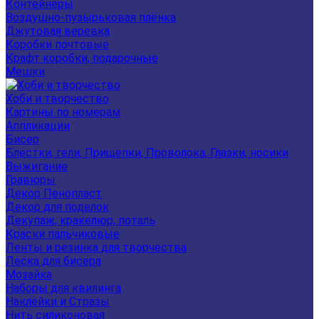
Контейнеры
Воздушно-пузырьковая плёнка
Джутовая веревка
Коробки почтовые
Крафт коробки, подарочные
Мешки
Хоби и творчество
Картины по номерам
Аппликации
Бисер
Блестки, гели, Прищепки, Проволока, Глазки, носики
Выжигание
Гравюры
Декор Пенопласт
Декор для поделок
Декупаж, кракелюр, поталь
Краски пальчиковые
Ленты и резинка для творчества
Леска для бисера
Мозайка
Наборы для квилинга
Наклейки и Стразы
Нить силиконовая