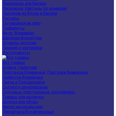
Проволока для бисера
Раскраски, Картины по номерам
Плетение из бусин и бисера
Роспись
Татуировки на тело
Трафареты
Фетр, Фоамиран
Швейная фурнитура
Штампы детские
Гадания и эзотерика
Инструменты
Хоз товары
Бумага туалетная
Полотенца бумажные, Платочки бумажные
Салфетки бумажные
Свечи и Подсвечники
Скатерти одноразовые
Соусницы пластиковые, контейнеры
Товары для выпечки
Шнурки для обуви
Маски медецинские
Перчатки х/б и латексные