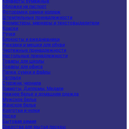
Конверты бумажные
Обложки на паспорт
Фоторамки, рамки-коллаж
Штемпельные принадлежности
Фломастеры, маркеры и текстовыделители
Краски
Ручки
Блокноты и ежедневники
Рюкзаки и мешки для обуви
Чертежные принадлежности
Настольные принадлежности
Товары для школы
Товары для офиса
Папки, сумки и файлы
Тетради
Стержни, чернила
Грамоты, Дипломы, Медали
Нижнее белье и домашняя одежда
Мужское белье
Женское белье
Колготки и чулки
Носки
Бытовая химия
Средства для мытья посуды