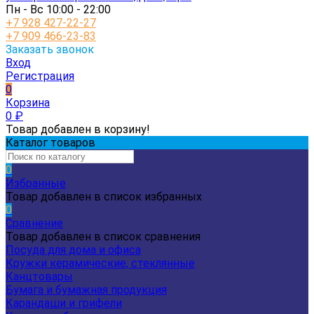
Пн - Вс 10:00 - 22:00
+7 928 427-22-27
+7 909 466-23-83
Заказать звонок
Вход
Регистрация
0
Корзина
0
₽
Товар добавлен в корзину!
Каталог товаров
0
Избранные
Товар добавлен в список избранных
0
Сравнение
Товар добавлен в список сравнения
Посуда для дома и офиса
Кружки керамические, стеклянные
Канцтовары
Бумага и бумажная продукция
Карандаши и грифели