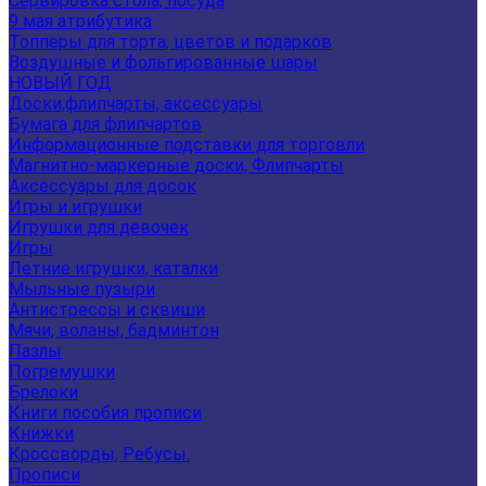
Сервировка стола, посуда
9 мая атрибутика
Топперы для торта, цветов и подарков
Воздушные и фольгированные шары
НОВЫЙ ГОД
Доски,флипчарты, аксессуары
Бумага для флипчартов
Информационные подставки для торговли
Магнитно-маркерные доски, Флипчарты
Аксессуары для досок
Игры и игрушки
Игрушки для девочек
Игры
Летние игрушки, каталки
Мыльные пузыри
Антистрессы и сквиши
Мячи, воланы, бадминтон
Пазлы
Погремушки
Брелоки
Книги пособия прописи
Книжки
Кроссворды, Ребусы.
Прописи