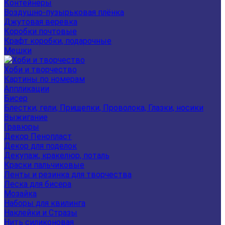
Контейнеры
Воздушно-пузырьковая плёнка
Джутовая веревка
Коробки почтовые
Крафт коробки, подарочные
Мешки
Хоби и творчество
Картины по номерам
Аппликации
Бисер
Блестки, гели, Прищепки, Проволока, Глазки, носики
Выжигание
Гравюры
Декор Пенопласт
Декор для поделок
Декупаж, кракелюр, поталь
Краски пальчиковые
Ленты и резинка для творчества
Леска для бисера
Мозайка
Наборы для квилинга
Наклейки и Стразы
Нить силиконовая