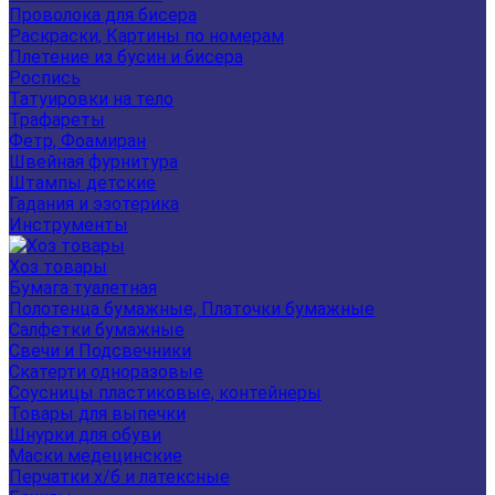
Проволока для бисера
Раскраски, Картины по номерам
Плетение из бусин и бисера
Роспись
Татуировки на тело
Трафареты
Фетр, Фоамиран
Швейная фурнитура
Штампы детские
Гадания и эзотерика
Инструменты
Хоз товары
Бумага туалетная
Полотенца бумажные, Платочки бумажные
Салфетки бумажные
Свечи и Подсвечники
Скатерти одноразовые
Соусницы пластиковые, контейнеры
Товары для выпечки
Шнурки для обуви
Маски медецинские
Перчатки х/б и латексные