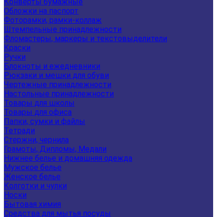
Конверты бумажные
Обложки на паспорт
Фоторамки, рамки-коллаж
Штемпельные принадлежности
Фломастеры, маркеры и текстовыделители
Краски
Ручки
Блокноты и ежедневники
Рюкзаки и мешки для обуви
Чертежные принадлежности
Настольные принадлежности
Товары для школы
Товары для офиса
Папки, сумки и файлы
Тетради
Стержни, чернила
Грамоты, Дипломы, Медали
Нижнее белье и домашняя одежда
Мужское белье
Женское белье
Колготки и чулки
Носки
Бытовая химия
Средства для мытья посуды