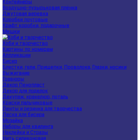
Контейнеры
Воздушно-пузырьковая плёнка
Джутовая веревка
Коробки почтовые
Крафт коробки, подарочные
Мешки
Хоби и творчество
Картины по номерам
Аппликации
Бисер
Блестки, гели, Прищепки, Проволока, Глазки, носики
Выжигание
Гравюры
Декор Пенопласт
Декор для поделок
Декупаж, кракелюр, поталь
Краски пальчиковые
Ленты и резинка для творчества
Леска для бисера
Мозайка
Наборы для квилинга
Наклейки и Стразы
Нить силиконовая