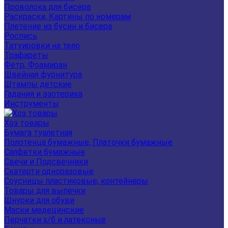
Проволока для бисера
Раскраски, Картины по номерам
Плетение из бусин и бисера
Роспись
Татуировки на тело
Трафареты
Фетр, Фоамиран
Швейная фурнитура
Штампы детские
Гадания и эзотерика
Инструменты
Хоз товары
Бумага туалетная
Полотенца бумажные, Платочки бумажные
Салфетки бумажные
Свечи и Подсвечники
Скатерти одноразовые
Соусницы пластиковые, контейнеры
Товары для выпечки
Шнурки для обуви
Маски медецинские
Перчатки х/б и латексные