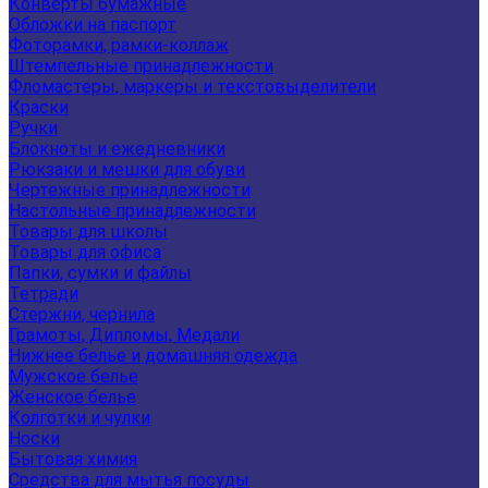
Конверты бумажные
Обложки на паспорт
Фоторамки, рамки-коллаж
Штемпельные принадлежности
Фломастеры, маркеры и текстовыделители
Краски
Ручки
Блокноты и ежедневники
Рюкзаки и мешки для обуви
Чертежные принадлежности
Настольные принадлежности
Товары для школы
Товары для офиса
Папки, сумки и файлы
Тетради
Стержни, чернила
Грамоты, Дипломы, Медали
Нижнее белье и домашняя одежда
Мужское белье
Женское белье
Колготки и чулки
Носки
Бытовая химия
Средства для мытья посуды