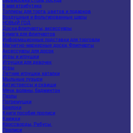
Сервировка стола, посуда
9 мая атрибутика
Топперы для торта, цветов и подарков
Воздушные и фольгированные шары
НОВЫЙ ГОД
Доски,флипчарты, аксессуары
Бумага для флипчартов
Информационные подставки для торговли
Магнитно-маркерные доски, Флипчарты
Аксессуары для досок
Игры и игрушки
Игрушки для девочек
Игры
Летние игрушки, каталки
Мыльные пузыри
Антистрессы и сквиши
Мячи, воланы, бадминтон
Пазлы
Погремушки
Брелоки
Книги пособия прописи
Книжки
Кроссворды, Ребусы.
Прописи