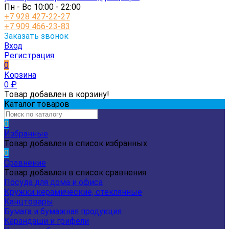
Пн - Вс 10:00 - 22:00
+7 928 427-22-27
+7 909 466-23-83
Заказать звонок
Вход
Регистрация
0
Корзина
0
₽
Товар добавлен в корзину!
Каталог товаров
0
Избранные
Товар добавлен в список избранных
0
Сравнение
Товар добавлен в список сравнения
Посуда для дома и офиса
Кружки керамические, стеклянные
Канцтовары
Бумага и бумажная продукция
Карандаши и грифели