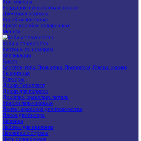
Контейнеры
Воздушно-пузырьковая плёнка
Джутовая веревка
Коробки почтовые
Крафт коробки, подарочные
Мешки
Хоби и творчество
Картины по номерам
Аппликации
Бисер
Блестки, гели, Прищепки, Проволока, Глазки, носики
Выжигание
Гравюры
Декор Пенопласт
Декор для поделок
Декупаж, кракелюр, поталь
Краски пальчиковые
Ленты и резинка для творчества
Леска для бисера
Мозайка
Наборы для квилинга
Наклейки и Стразы
Нить силиконовая