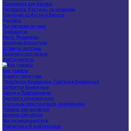
Проволока для бисера
Раскраски, Картины по номерам
Плетение из бусин и бисера
Роспись
Татуировки на тело
Трафареты
Фетр, Фоамиран
Швейная фурнитура
Штампы детские
Гадания и эзотерика
Инструменты
Хоз товары
Бумага туалетная
Полотенца бумажные, Платочки бумажные
Салфетки бумажные
Свечи и Подсвечники
Скатерти одноразовые
Соусницы пластиковые, контейнеры
Товары для выпечки
Шнурки для обуви
Маски медецинские
Перчатки х/б и латексные