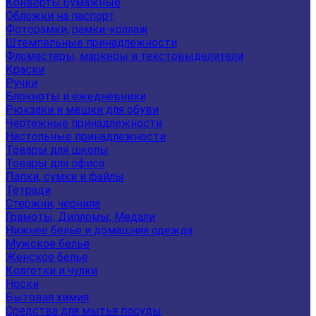
Конверты бумажные
Обложки на паспорт
Фоторамки, рамки-коллаж
Штемпельные принадлежности
Фломастеры, маркеры и текстовыделители
Краски
Ручки
Блокноты и ежедневники
Рюкзаки и мешки для обуви
Чертежные принадлежности
Настольные принадлежности
Товары для школы
Товары для офиса
Папки, сумки и файлы
Тетради
Стержни, чернила
Грамоты, Дипломы, Медали
Нижнее белье и домашняя одежда
Мужское белье
Женское белье
Колготки и чулки
Носки
Бытовая химия
Средства для мытья посуды