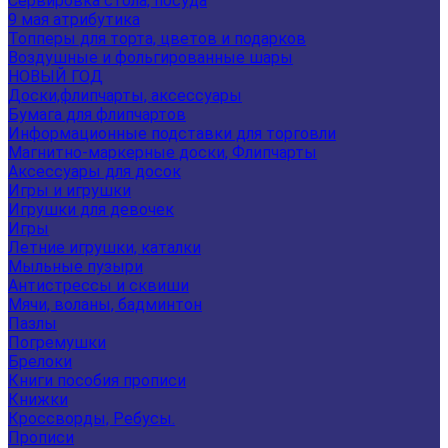
Сервировка стола, посуда
9 мая атрибутика
Топперы для торта, цветов и подарков
Воздушные и фольгированные шары
НОВЫЙ ГОД
Доски,флипчарты, аксессуары
Бумага для флипчартов
Информационные подставки для торговли
Магнитно-маркерные доски, Флипчарты
Аксессуары для досок
Игры и игрушки
Игрушки для девочек
Игры
Летние игрушки, каталки
Мыльные пузыри
Антистрессы и сквиши
Мячи, воланы, бадминтон
Пазлы
Погремушки
Брелоки
Книги пособия прописи
Книжки
Кроссворды, Ребусы.
Прописи