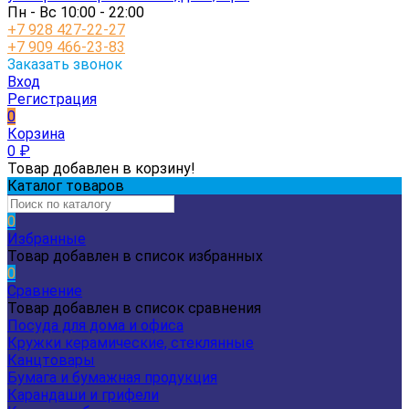
Пн - Вс 10:00 - 22:00
+7 928 427-22-27
+7 909 466-23-83
Заказать звонок
Вход
Регистрация
0
Корзина
0
₽
Товар добавлен в корзину!
Каталог товаров
0
Избранные
Товар добавлен в список избранных
0
Сравнение
Товар добавлен в список сравнения
Посуда для дома и офиса
Кружки керамические, стеклянные
Канцтовары
Бумага и бумажная продукция
Карандаши и грифели