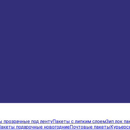
 прозрачные под ленту
Пакеты с липким слоем
Зип лок п
акеты подарочные новогодние
Почтовые пакеты
Курьерс