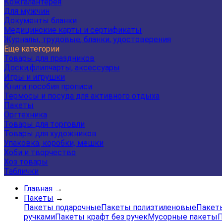
Кожгалантерея
Для мужчин
Документы бланки
Медицинские карты и сертификаты
Журналы, трудовые, бланки, удостоверения
Еще категории
Товары для праздников
Доски,флипчарты, аксессуары
Игры и игрушки
Книги пособия прописи
Термосы и посуда для активного отдыха
Пакеты
Оргтехника
Товары для торговли
Товары для художников
Упаковка, коробки, мешки
Хоби и творчество
Хоз товары
Таблички
Главная
→
Пакеты
→
Пакеты подарочные
Пакеты полиэтиленовые
Пакеты
ручками
Пакеты крафт без ручек
Мусорные пакеты
П