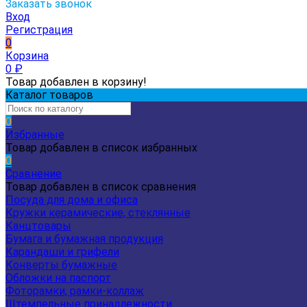
Заказать звонок
Вход
Регистрация
0
Корзина
0
₽
Товар добавлен в корзину!
Каталог товаров
0
Избранные
Товар добавлен в список избранных
0
Сравнение
Товар добавлен в список сравнения
Посуда для дома и офиса
Кружки керамические, стеклянные
Канцтовары
Бумага и бумажная продукция
Карандаши и грифели
Конверты бумажные
Обложки на паспорт
Фоторамки, рамки-коллаж
Штемпельные принадлежности