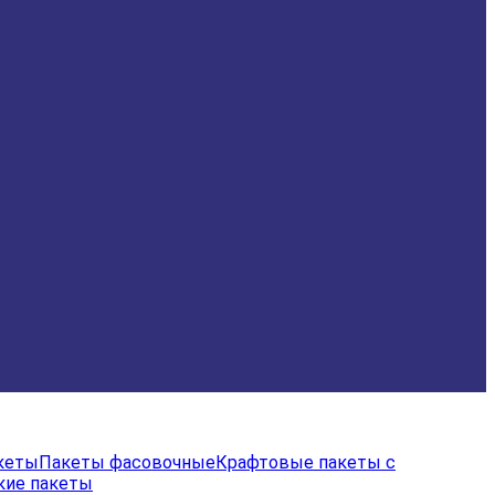
акеты
Пакеты фасовочные
Крафтовые пакеты с
кие пакеты