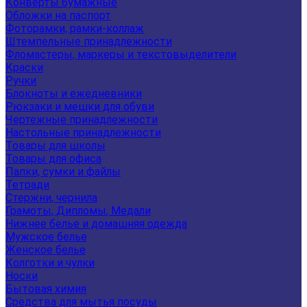
Конверты бумажные
Обложки на паспорт
Фоторамки, рамки-коллаж
Штемпельные принадлежности
Фломастеры, маркеры и текстовыделители
Краски
Ручки
Блокноты и ежедневники
Рюкзаки и мешки для обуви
Чертежные принадлежности
Настольные принадлежности
Товары для школы
Товары для офиса
Папки, сумки и файлы
Тетради
Стержни, чернила
Грамоты, Дипломы, Медали
Нижнее белье и домашняя одежда
Мужское белье
Женское белье
Колготки и чулки
Носки
Бытовая химия
Средства для мытья посуды