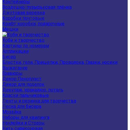
Контейнеры
Воздушно-пузырьковая плёнка
Джутовая веревка
Коробки почтовые
Крафт коробки, подарочные
Мешки
Хоби и творчество
Картины по номерам
Аппликации
Бисер
Блестки, гели, Прищепки, Проволока, Глазки, носики
Выжигание
Гравюры
Декор Пенопласт
Декор для поделок
Декупаж, кракелюр, поталь
Краски пальчиковые
Ленты и резинка для творчества
Леска для бисера
Мозайка
Наборы для квилинга
Наклейки и Стразы
Нить силиконовая