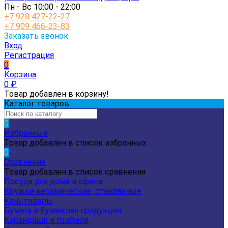
Пн - Вс 10:00 - 22:00
+7 928 427-22-27
+7 909 466-23-83
Заказать звонок
Вход
Регистрация
0
Корзина
0
₽
Товар добавлен в корзину!
Каталог товаров
0
Избранные
Товар добавлен в список избранных
0
Сравнение
Товар добавлен в список сравнения
Посуда для дома и офиса
Кружки керамические, стеклянные
Канцтовары
Бумага и бумажная продукция
Карандаши и грифели