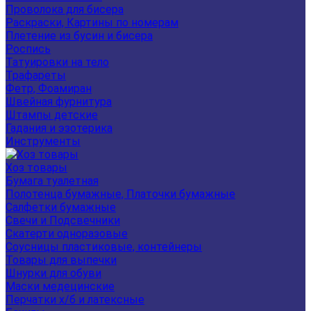
Проволока для бисера
Раскраски, Картины по номерам
Плетение из бусин и бисера
Роспись
Татуировки на тело
Трафареты
Фетр, Фоамиран
Швейная фурнитура
Штампы детские
Гадания и эзотерика
Инструменты
Хоз товары
Бумага туалетная
Полотенца бумажные, Платочки бумажные
Салфетки бумажные
Свечи и Подсвечники
Скатерти одноразовые
Соусницы пластиковые, контейнеры
Товары для выпечки
Шнурки для обуви
Маски медецинские
Перчатки х/б и латексные