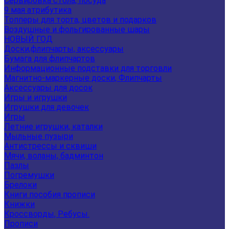
Сервировка стола, посуда
9 мая атрибутика
Топперы для торта, цветов и подарков
Воздушные и фольгированные шары
НОВЫЙ ГОД
Доски,флипчарты, аксессуары
Бумага для флипчартов
Информационные подставки для торговли
Магнитно-маркерные доски, Флипчарты
Аксессуары для досок
Игры и игрушки
Игрушки для девочек
Игры
Летние игрушки, каталки
Мыльные пузыри
Антистрессы и сквиши
Мячи, воланы, бадминтон
Пазлы
Погремушки
Брелоки
Книги пособия прописи
Книжки
Кроссворды, Ребусы.
Прописи