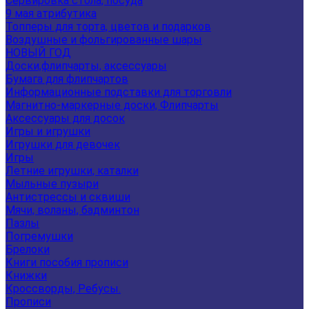
Сервировка стола, посуда
9 мая атрибутика
Топперы для торта, цветов и подарков
Воздушные и фольгированные шары
НОВЫЙ ГОД
Доски,флипчарты, аксессуары
Бумага для флипчартов
Информационные подставки для торговли
Магнитно-маркерные доски, Флипчарты
Аксессуары для досок
Игры и игрушки
Игрушки для девочек
Игры
Летние игрушки, каталки
Мыльные пузыри
Антистрессы и сквиши
Мячи, воланы, бадминтон
Пазлы
Погремушки
Брелоки
Книги пособия прописи
Книжки
Кроссворды, Ребусы.
Прописи