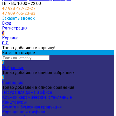
Пн - Вс 10:00 - 22:00
+7 928 427-22-27
+7 909 466-23-83
Заказать звонок
Вход
Регистрация
0
Корзина
0
₽
Товар добавлен в корзину!
Каталог товаров
0
Избранные
Товар добавлен в список избранных
0
Сравнение
Товар добавлен в список сравнения
Посуда для дома и офиса
Кружки керамические, стеклянные
Канцтовары
Бумага и бумажная продукция
Карандаши и грифели