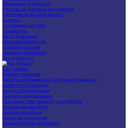
Проволока для бисера
Раскраски, Картины по номерам
Плетение из бусин и бисера
Роспись
Татуировки на тело
Трафареты
Фетр, Фоамиран
Швейная фурнитура
Штампы детские
Гадания и эзотерика
Инструменты
Хоз товары
Бумага туалетная
Полотенца бумажные, Платочки бумажные
Салфетки бумажные
Свечи и Подсвечники
Скатерти одноразовые
Соусницы пластиковые, контейнеры
Товары для выпечки
Шнурки для обуви
Маски медецинские
Перчатки х/б и латексные