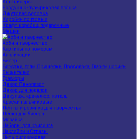
Контейнеры
Воздушно-пузырьковая плёнка
Джутовая веревка
Коробки почтовые
Крафт коробки, подарочные
Мешки
Хоби и творчество
Картины по номерам
Аппликации
Бисер
Блестки, гели, Прищепки, Проволока, Глазки, носики
Выжигание
Гравюры
Декор Пенопласт
Декор для поделок
Декупаж, кракелюр, поталь
Краски пальчиковые
Ленты и резинка для творчества
Леска для бисера
Мозайка
Наборы для квилинга
Наклейки и Стразы
Нить силиконовая