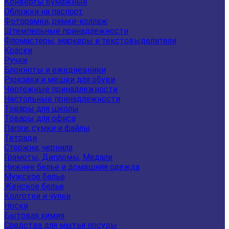
Конверты бумажные
Обложки на паспорт
Фоторамки, рамки-коллаж
Штемпельные принадлежности
Фломастеры, маркеры и текстовыделители
Краски
Ручки
Блокноты и ежедневники
Рюкзаки и мешки для обуви
Чертежные принадлежности
Настольные принадлежности
Товары для школы
Товары для офиса
Папки, сумки и файлы
Тетради
Стержни, чернила
Грамоты, Дипломы, Медали
Нижнее белье и домашняя одежда
Мужское белье
Женское белье
Колготки и чулки
Носки
Бытовая химия
Средства для мытья посуды