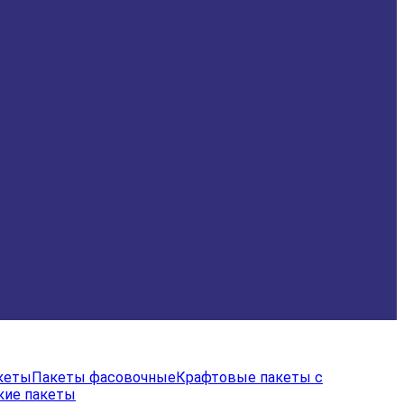
акеты
Пакеты фасовочные
Крафтовые пакеты с
кие пакеты