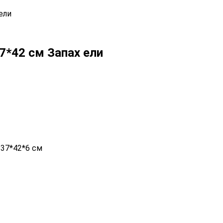
ели
*42 см Запах ели
 37*42*6 см