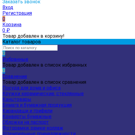
Заказать звонок
Вход
Регистрация
0
Корзина
0
₽
Товар добавлен в корзину!
Каталог товаров
0
Избранные
Товар добавлен в список избранных
0
Сравнение
Товар добавлен в список сравнения
Посуда для дома и офиса
Кружки керамические, стеклянные
Канцтовары
Бумага и бумажная продукция
Карандаши и грифели
Конверты бумажные
Обложки на паспорт
Фоторамки, рамки-коллаж
Штемпельные принадлежности