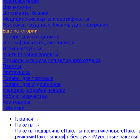
Кожгалантерея
Для мужчин
Документы бланки
Медицинские карты и сертификаты
Журналы, трудовые, бланки, удостоверения
Еще категории
Товары для праздников
Доски,флипчарты, аксессуары
Игры и игрушки
Книги пособия прописи
Термосы и посуда для активного отдыха
Пакеты
Оргтехника
Товары для торговли
Товары для художников
Упаковка, коробки, мешки
Хоби и творчество
Хоз товары
Таблички
Главная
→
Пакеты
→
Пакеты подарочные
Пакеты полиэтиленовые
Пакеты
ручками
Пакеты крафт без ручек
Мусорные пакеты
П