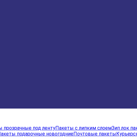
 прозрачные под ленту
Пакеты с липким слоем
Зип лок п
акеты подарочные новогодние
Почтовые пакеты
Курьерс