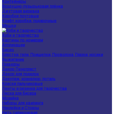
Контейнеры
Воздушно-пузырьковая плёнка
Джутовая веревка
Коробки почтовые
Крафт коробки, подарочные
Мешки
Хоби и творчество
Картины по номерам
Аппликации
Бисер
Блестки, гели, Прищепки, Проволока, Глазки, носики
Выжигание
Гравюры
Декор Пенопласт
Декор для поделок
Декупаж, кракелюр, поталь
Краски пальчиковые
Ленты и резинка для творчества
Леска для бисера
Мозайка
Наборы для квилинга
Наклейки и Стразы
Нить силиконовая