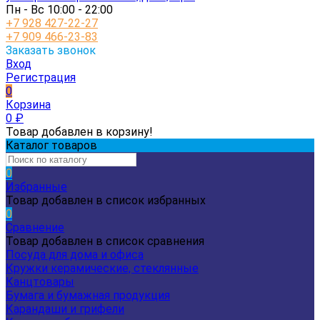
Пн - Вс 10:00 - 22:00
+7 928 427-22-27
+7 909 466-23-83
Заказать звонок
Вход
Регистрация
0
Корзина
0
₽
Товар добавлен в корзину!
Каталог товаров
0
Избранные
Товар добавлен в список избранных
0
Сравнение
Товар добавлен в список сравнения
Посуда для дома и офиса
Кружки керамические, стеклянные
Канцтовары
Бумага и бумажная продукция
Карандаши и грифели