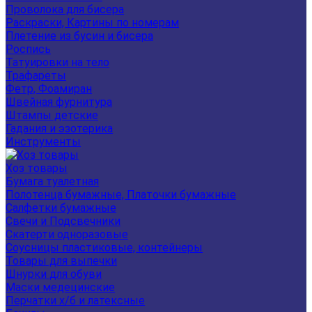
Проволока для бисера
Раскраски, Картины по номерам
Плетение из бусин и бисера
Роспись
Татуировки на тело
Трафареты
Фетр, Фоамиран
Швейная фурнитура
Штампы детские
Гадания и эзотерика
Инструменты
Хоз товары
Бумага туалетная
Полотенца бумажные, Платочки бумажные
Салфетки бумажные
Свечи и Подсвечники
Скатерти одноразовые
Соусницы пластиковые, контейнеры
Товары для выпечки
Шнурки для обуви
Маски медецинские
Перчатки х/б и латексные