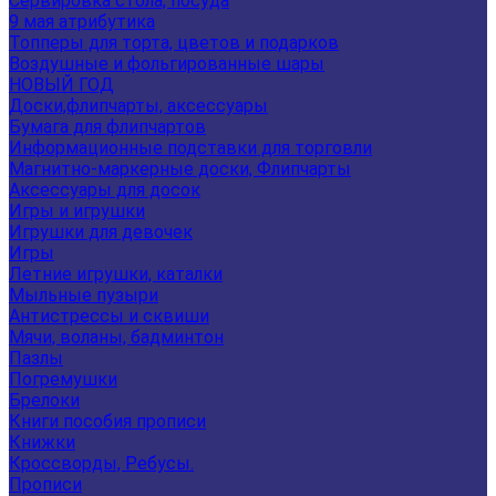
Сервировка стола, посуда
9 мая атрибутика
Топперы для торта, цветов и подарков
Воздушные и фольгированные шары
НОВЫЙ ГОД
Доски,флипчарты, аксессуары
Бумага для флипчартов
Информационные подставки для торговли
Магнитно-маркерные доски, Флипчарты
Аксессуары для досок
Игры и игрушки
Игрушки для девочек
Игры
Летние игрушки, каталки
Мыльные пузыри
Антистрессы и сквиши
Мячи, воланы, бадминтон
Пазлы
Погремушки
Брелоки
Книги пособия прописи
Книжки
Кроссворды, Ребусы.
Прописи