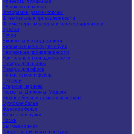
Конверты бумажные
Обложки на паспорт
Фоторамки, рамки-коллаж
Штемпельные принадлежности
Фломастеры, маркеры и текстовыделители
Краски
Ручки
Блокноты и ежедневники
Рюкзаки и мешки для обуви
Чертежные принадлежности
Настольные принадлежности
Товары для школы
Товары для офиса
Папки, сумки и файлы
Тетради
Стержни, чернила
Грамоты, Дипломы, Медали
Нижнее белье и домашняя одежда
Мужское белье
Женское белье
Колготки и чулки
Носки
Бытовая химия
Средства для мытья посуды