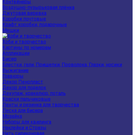
Контейнеры
Воздушно-пузырьковая плёнка
Джутовая веревка
Коробки почтовые
Крафт коробки, подарочные
Мешки
Хоби и творчество
Картины по номерам
Аппликации
Бисер
Блестки, гели, Прищепки, Проволока, Глазки, носики
Выжигание
Гравюры
Декор Пенопласт
Декор для поделок
Декупаж, кракелюр, поталь
Краски пальчиковые
Ленты и резинка для творчества
Леска для бисера
Мозайка
Наборы для квилинга
Наклейки и Стразы
Нить силиконовая