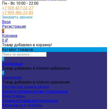
Пн - Вс 10:00 - 22:00
+7 928 427-22-27
+7 909 466-23-83
Заказать звонок
Вход
Регистрация
0
Корзина
0
₽
Товар добавлен в корзину!
Каталог товаров
0
Избранные
Товар добавлен в список избранных
0
Сравнение
Товар добавлен в список сравнения
Посуда для дома и офиса
Кружки керамические, стеклянные
Канцтовары
Бумага и бумажная продукция
Карандаши и грифели