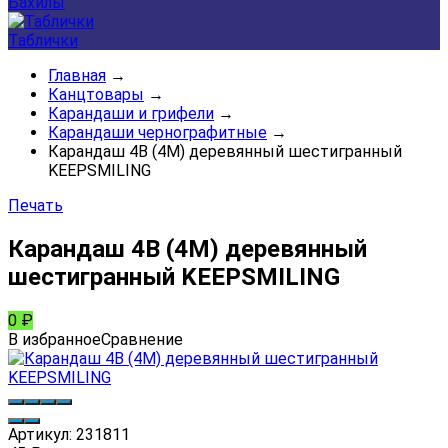
Бахилы
Таблички
Главная
→
Канцтовары
→
Карандаши и грифели
→
Карандаши чернографитные
→
Карандаш 4В (4М) деревянный шестигранный
KEEPSMILING
Печать
Карандаш 4В (4М) деревянный
шестигранный KEEPSMILING
0
₽
В избранное
Сравнение
Артикул:
231811