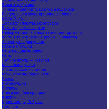
Сервировка стола, посуда
9 мая атрибутика
Топперы для торта, цветов и подарков
Воздушные и фольгированные шары
НОВЫЙ ГОД
Доски,флипчарты, аксессуары
Бумага для флипчартов
Информационные подставки для торговли
Магнитно-маркерные доски, Флипчарты
Аксессуары для досок
Игры и игрушки
Игрушки для девочек
Игры
Летние игрушки, каталки
Мыльные пузыри
Антистрессы и сквиши
Мячи, воланы, бадминтон
Пазлы
Погремушки
Брелоки
Книги пособия прописи
Книжки
Кроссворды, Ребусы.
Прописи