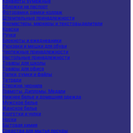
Конверты бумажные
Обложки на паспорт
Фоторамки, рамки-коллаж
Штемпельные принадлежности
Фломастеры, маркеры и текстовыделители
Краски
Ручки
Блокноты и ежедневники
Рюкзаки и мешки для обуви
Чертежные принадлежности
Настольные принадлежности
Товары для школы
Товары для офиса
Папки, сумки и файлы
Тетради
Стержни, чернила
Грамоты, Дипломы, Медали
Нижнее белье и домашняя одежда
Мужское белье
Женское белье
Колготки и чулки
Носки
Бытовая химия
Средства для мытья посуды