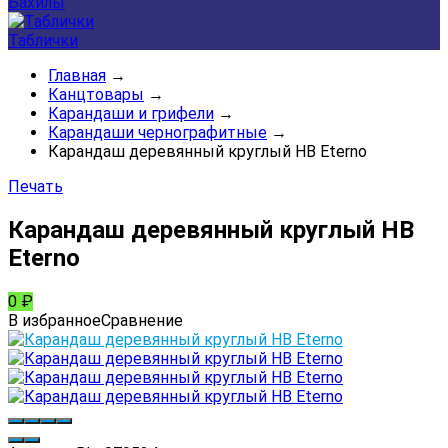
Бахилы
Таблички
Главная
→
Канцтовары
→
Карандаши и грифели
→
Карандаши чернографитные
→
Карандаш деревянный круглый HB Eterno
Печать
Карандаш деревянный круглый HB
Eterno
0
₽
В избранное
Сравнение