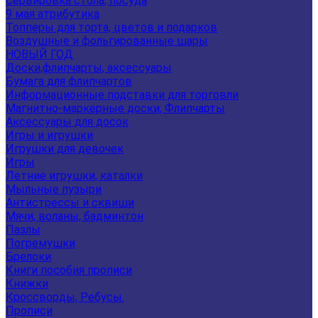
Сервировка стола, посуда
9 мая атрибутика
Топперы для торта, цветов и подарков
Воздушные и фольгированные шары
НОВЫЙ ГОД
Доски,флипчарты, аксессуары
Бумага для флипчартов
Информационные подставки для торговли
Магнитно-маркерные доски, Флипчарты
Аксессуары для досок
Игры и игрушки
Игрушки для девочек
Игры
Летние игрушки, каталки
Мыльные пузыри
Антистрессы и сквиши
Мячи, воланы, бадминтон
Пазлы
Погремушки
Брелоки
Книги пособия прописи
Книжки
Кроссворды, Ребусы.
Прописи