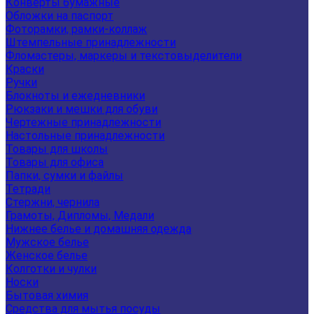
Конверты бумажные
Обложки на паспорт
Фоторамки, рамки-коллаж
Штемпельные принадлежности
Фломастеры, маркеры и текстовыделители
Краски
Ручки
Блокноты и ежедневники
Рюкзаки и мешки для обуви
Чертежные принадлежности
Настольные принадлежности
Товары для школы
Товары для офиса
Папки, сумки и файлы
Тетради
Стержни, чернила
Грамоты, Дипломы, Медали
Нижнее белье и домашняя одежда
Мужское белье
Женское белье
Колготки и чулки
Носки
Бытовая химия
Средства для мытья посуды