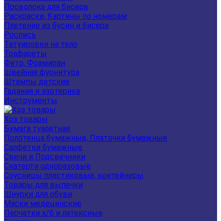
Проволока для бисера
Раскраски, Картины по номерам
Плетение из бусин и бисера
Роспись
Татуировки на тело
Трафареты
Фетр, Фоамиран
Швейная фурнитура
Штампы детские
Гадания и эзотерика
Инструменты
Хоз товары
Бумага туалетная
Полотенца бумажные, Платочки бумажные
Салфетки бумажные
Свечи и Подсвечники
Скатерти одноразовые
Соусницы пластиковые, контейнеры
Товары для выпечки
Шнурки для обуви
Маски медецинские
Перчатки х/б и латексные