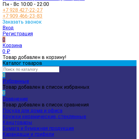
Пн - Вс 10:00 - 22:00
+7 928 427-22-27
+7 909 466-23-83
Заказать звонок
Вход
Регистрация
0
Корзина
0
₽
Товар добавлен в корзину!
Каталог товаров
0
Избранные
Товар добавлен в список избранных
0
Сравнение
Товар добавлен в список сравнения
Посуда для дома и офиса
Кружки керамические, стеклянные
Канцтовары
Бумага и бумажная продукция
Карандаши и грифели