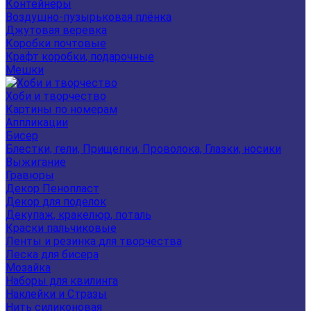
Контейнеры
Воздушно-пузырьковая плёнка
Джутовая веревка
Коробки почтовые
Крафт коробки, подарочные
Мешки
Хоби и творчество
Картины по номерам
Аппликации
Бисер
Блестки, гели, Прищепки, Проволока, Глазки, носики
Выжигание
Гравюры
Декор Пенопласт
Декор для поделок
Декупаж, кракелюр, поталь
Краски пальчиковые
Ленты и резинка для творчества
Леска для бисера
Мозайка
Наборы для квилинга
Наклейки и Стразы
Нить силиконовая