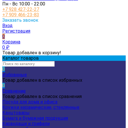
Пн - Вс 10:00 - 22:00
+7 928 427-22-27
+7 909 466-23-83
Заказать звонок
Вход
Регистрация
0
Корзина
0
₽
Товар добавлен в корзину!
Каталог товаров
0
Избранные
Товар добавлен в список избранных
0
Сравнение
Товар добавлен в список сравнения
Посуда для дома и офиса
Кружки керамические, стеклянные
Канцтовары
Бумага и бумажная продукция
Карандаши и грифели