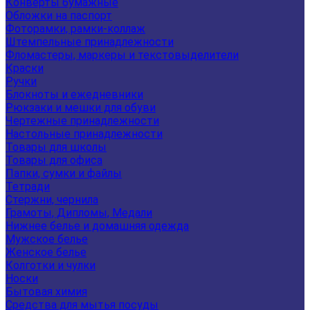
Конверты бумажные
Обложки на паспорт
Фоторамки, рамки-коллаж
Штемпельные принадлежности
Фломастеры, маркеры и текстовыделители
Краски
Ручки
Блокноты и ежедневники
Рюкзаки и мешки для обуви
Чертежные принадлежности
Настольные принадлежности
Товары для школы
Товары для офиса
Папки, сумки и файлы
Тетради
Стержни, чернила
Грамоты, Дипломы, Медали
Нижнее белье и домашняя одежда
Мужское белье
Женское белье
Колготки и чулки
Носки
Бытовая химия
Средства для мытья посуды