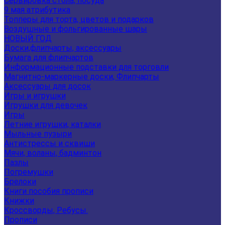
Сервировка стола, посуда
9 мая атрибутика
Топперы для торта, цветов и подарков
Воздушные и фольгированные шары
НОВЫЙ ГОД
Доски,флипчарты, аксессуары
Бумага для флипчартов
Информационные подставки для торговли
Магнитно-маркерные доски, Флипчарты
Аксессуары для досок
Игры и игрушки
Игрушки для девочек
Игры
Летние игрушки, каталки
Мыльные пузыри
Антистрессы и сквиши
Мячи, воланы, бадминтон
Пазлы
Погремушки
Брелоки
Книги пособия прописи
Книжки
Кроссворды, Ребусы.
Прописи