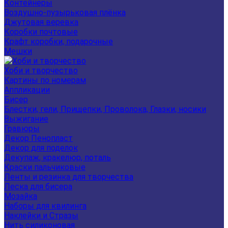
Контейнеры
Воздушно-пузырьковая плёнка
Джутовая веревка
Коробки почтовые
Крафт коробки, подарочные
Мешки
Хоби и творчество
Картины по номерам
Аппликации
Бисер
Блестки, гели, Прищепки, Проволока, Глазки, носики
Выжигание
Гравюры
Декор Пенопласт
Декор для поделок
Декупаж, кракелюр, поталь
Краски пальчиковые
Ленты и резинка для творчества
Леска для бисера
Мозайка
Наборы для квилинга
Наклейки и Стразы
Нить силиконовая