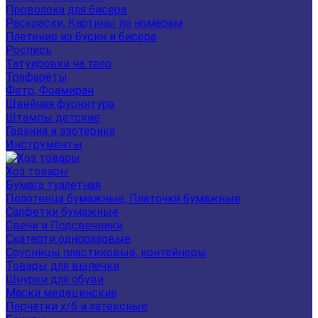
Проволока для бисера
Раскраски, Картины по номерам
Плетение из бусин и бисера
Роспись
Татуировки на тело
Трафареты
Фетр, Фоамиран
Швейная фурнитура
Штампы детские
Гадания и эзотерика
Инструменты
Хоз товары
Бумага туалетная
Полотенца бумажные, Платочки бумажные
Салфетки бумажные
Свечи и Подсвечники
Скатерти одноразовые
Соусницы пластиковые, контейнеры
Товары для выпечки
Шнурки для обуви
Маски медецинские
Перчатки х/б и латексные