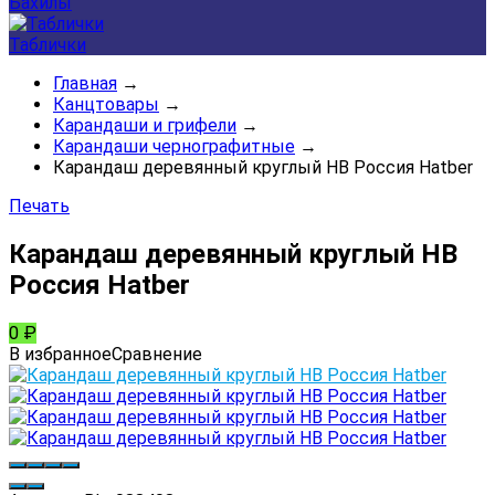
Бахилы
Таблички
Главная
→
Канцтовары
→
Карандаши и грифели
→
Карандаши чернографитные
→
Карандаш деревянный круглый HB Россия Hatber
Печать
Карандаш деревянный круглый HB
Россия Hatber
0
₽
В избранное
Сравнение