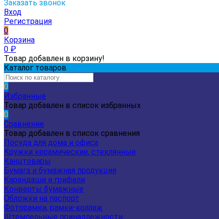
Заказать звонок
Вход
Регистрация
0
Корзина
0
₽
Товар добавлен в корзину!
Каталог товаров
0
Избранные
Товар добавлен в список избранных
0
Сравнение
Товар добавлен в список сравнения
Посуда для дома и офиса
Кружки керамические, стеклянные
Канцтовары
Бумага и бумажная продукция
Карандаши и грифели
Конверты бумажные
Обложки на паспорт
Фоторамки, рамки-коллаж
Штемпельные принадлежности