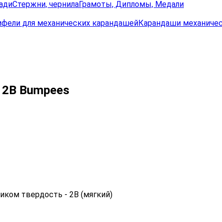
ади
Стержни, чернила
Грамоты, Дипломы, Медали
ифели для механических карандашей
Карандаши механиче
 2B Bumpees
ком твердость - 2B (мягкий)