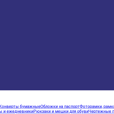
Конверты бумажные
Обложки на паспорт
Фоторамки, рамк
ы и ежедневники
Рюкзаки и мешки для обуви
Чертежные 