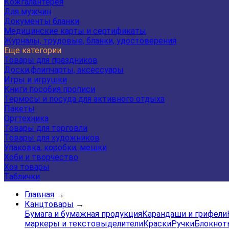
Кожгалантерея
Для мужчин
Документы бланки
Медицинские карты и сертификаты
Журналы, трудовые, бланки, удостоверения
Еще категории
Товары для праздников
Доски,флипчарты, аксессуары
Игры и игрушки
Книги пособия прописи
Термосы и посуда для активного отдыха
Пакеты
Оргтехника
Товары для торговли
Товары для художников
Упаковка, коробки, мешки
Хоби и творчество
Хоз товары
Таблички
Главная
→
Канцтовары
→
Бумага и бумажная продукция
Карандаши и грифели
маркеры и текстовыделители
Краски
Ручки
Блокнот