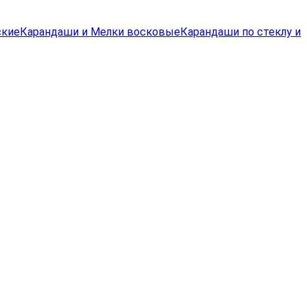
ские
Карандаши и Мелки восковые
Карандаши по стеклу и