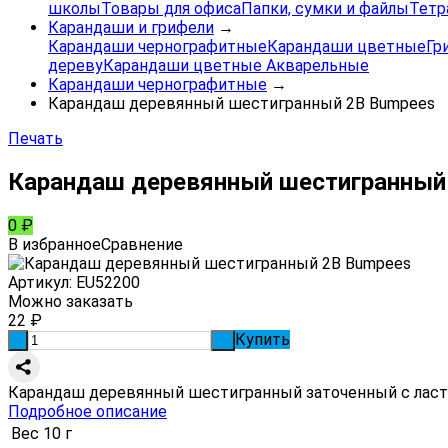
школы
Товары для офиса
Папки, сумки и файлы
Тетр
Карандаши и грифели
→
Карандаши чернографитные
Карандаши цветные
Гр
дереву
Карандаши цветные Акварельные
Карандаши чернографитные
→
Карандаш деревянный шестигранный 2B Bumpees
Печать
Карандаш деревянный шестигранный
0
₽
В избранное
Сравнение
Артикул:
EU52200
Можно заказать
22
₽
Купить
-
+
Карандаш деревянный шестигранный заточенный с ласти
Подробное описание
Вес
10 г