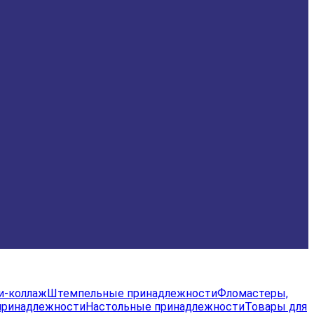
и-коллаж
Штемпельные принадлежности
Фломастеры,
принадлежности
Настольные принадлежности
Товары для