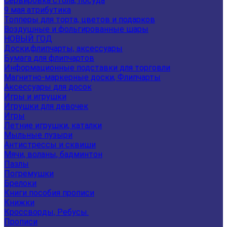
Сервировка стола, посуда
9 мая атрибутика
Топперы для торта, цветов и подарков
Воздушные и фольгированные шары
НОВЫЙ ГОД
Доски,флипчарты, аксессуары
Бумага для флипчартов
Информационные подставки для торговли
Магнитно-маркерные доски, Флипчарты
Аксессуары для досок
Игры и игрушки
Игрушки для девочек
Игры
Летние игрушки, каталки
Мыльные пузыри
Антистрессы и сквиши
Мячи, воланы, бадминтон
Пазлы
Погремушки
Брелоки
Книги пособия прописи
Книжки
Кроссворды, Ребусы.
Прописи