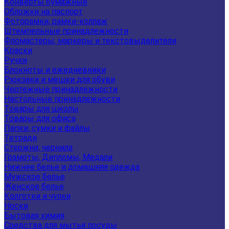
Конверты бумажные
Обложки на паспорт
Фоторамки, рамки-коллаж
Штемпельные принадлежности
Фломастеры, маркеры и текстовыделители
Краски
Ручки
Блокноты и ежедневники
Рюкзаки и мешки для обуви
Чертежные принадлежности
Настольные принадлежности
Товары для школы
Товары для офиса
Папки, сумки и файлы
Тетради
Стержни, чернила
Грамоты, Дипломы, Медали
Нижнее белье и домашняя одежда
Мужское белье
Женское белье
Колготки и чулки
Носки
Бытовая химия
Средства для мытья посуды