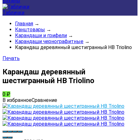
Бахилы
Таблички
Главная
→
Канцтовары
→
Карандаши и грифели
→
Карандаши чернографитные
→
Карандаш деревянный шестигранный НB Triolino
Печать
Карандаш деревянный
шестигранный НB Triolino
0
₽
В избранное
Сравнение