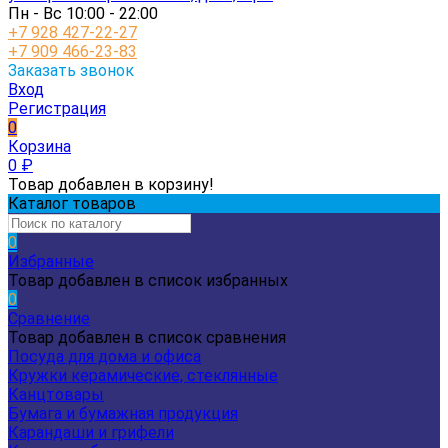
Пн - Вс 10:00 - 22:00
+7 928 427-22-27
+7 909 466-23-83
Заказать звонок
Вход
Регистрация
0
Корзина
0
₽
Товар добавлен в корзину!
Каталог товаров
0
Избранные
Товар добавлен в список избранных
0
Сравнение
Товар добавлен в список сравнения
Посуда для дома и офиса
Кружки керамические, стеклянные
Канцтовары
Бумага и бумажная продукция
Карандаши и грифели