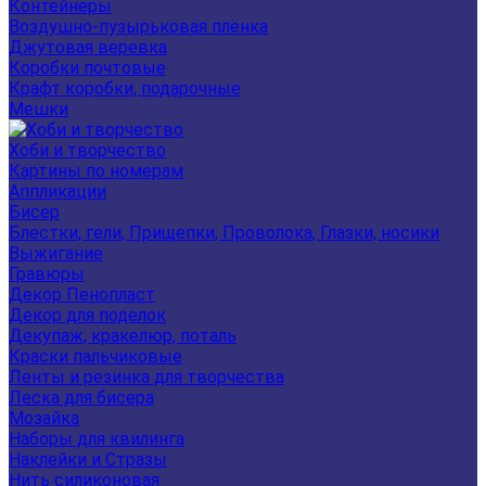
Контейнеры
Воздушно-пузырьковая плёнка
Джутовая веревка
Коробки почтовые
Крафт коробки, подарочные
Мешки
Хоби и творчество
Картины по номерам
Аппликации
Бисер
Блестки, гели, Прищепки, Проволока, Глазки, носики
Выжигание
Гравюры
Декор Пенопласт
Декор для поделок
Декупаж, кракелюр, поталь
Краски пальчиковые
Ленты и резинка для творчества
Леска для бисера
Мозайка
Наборы для квилинга
Наклейки и Стразы
Нить силиконовая