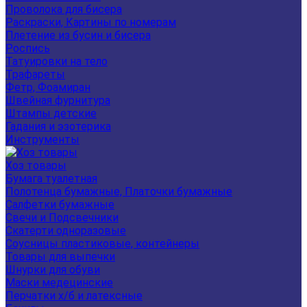
Проволока для бисера
Раскраски, Картины по номерам
Плетение из бусин и бисера
Роспись
Татуировки на тело
Трафареты
Фетр, Фоамиран
Швейная фурнитура
Штампы детские
Гадания и эзотерика
Инструменты
Хоз товары
Бумага туалетная
Полотенца бумажные, Платочки бумажные
Салфетки бумажные
Свечи и Подсвечники
Скатерти одноразовые
Соусницы пластиковые, контейнеры
Товары для выпечки
Шнурки для обуви
Маски медецинские
Перчатки х/б и латексные